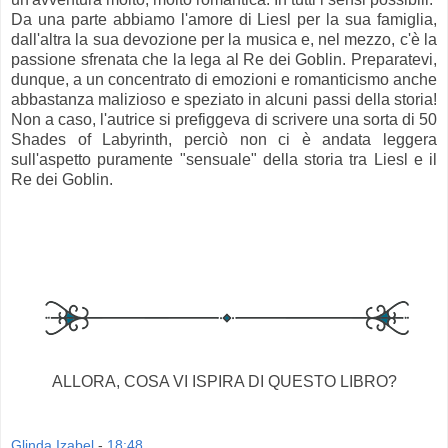
Da una parte abbiamo l'amore di
Liesl
per la sua famiglia,
dall'altra la sua devozione per la musica e, nel mezzo, c'è la
passione
sfrenata
che la
lega
al Re dei
Goblin
. Preparatevi,
dunque, a un concentrato di emozioni e romanticismo anche
abbastanza malizioso e speziato in alcuni passi della storia!
Non a caso, l'autrice si prefiggeva di scrivere una sorta di 50
Shades
of
Labyrinth
, perciò non ci è andata leggera
sull'aspetto puramente "sensuale" della storia tra
Liesl
e il
Re dei
Goblin
.
ALLORA, COSA VI ISPIRA DI QUESTO LIBRO?
Glinda Izabel
-
18:48