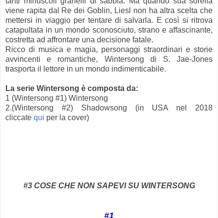
tanti minuscoli granelli di sabbia. Ma quando sua sorella
viene rapita dal Re dei Goblin, Liesl non ha altra scelta che
mettersi in viaggio per tentare di salvarla. E così si ritrova
catapultata in un mondo sconosciuto, strano e affascinante,
costretta ad affrontare una decisione fatale.
Ricco di musica e magia, personaggi straordinari e storie
avvincenti e romantiche, Wintersong di S. Jae-Jones
trasporta il lettore in un mondo indimenticabile.
La serie Wintersong è composta da:
1 (Wintersong #1) Wintersong
2.(
Wintersong
#2)
Shadowsong
(in USA nel 2018
cliccate
qui
per la
cover
)
#3 COSE CHE NON SAPEVI SU WINTERSONG
#1