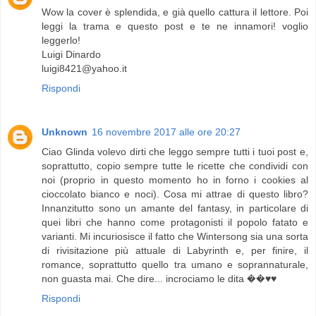
Wow la cover è splendida, e già quello cattura il lettore. Poi
leggi la trama e questo post e te ne innamori! voglio
leggerlo!
Luigi Dinardo
luigi8421@yahoo.it
Rispondi
Unknown
16 novembre 2017 alle ore 20:27
Ciao Glinda volevo dirti che leggo sempre tutti i tuoi post e,
soprattutto, copio sempre tutte le ricette che condividi con
noi (proprio in questo momento ho in forno i cookies al
cioccolato bianco e noci). Cosa mi attrae di questo libro?
Innanzitutto sono un amante del fantasy, in particolare di
quei libri che hanno come protagonisti il popolo fatato e
varianti. Mi incuriosisce il fatto che Wintersong sia una sorta
di rivisitazione più attuale di Labyrinth e, per finire, il
romance, soprattutto quello tra umano e soprannaturale,
non guasta mai. Che dire... incrociamo le dita ��♥️♥️
Rispondi