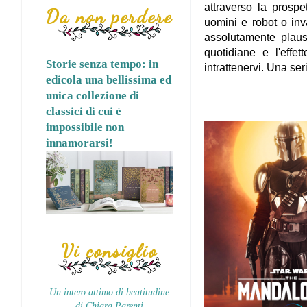
attraverso la prospe
Da non perdere
uomini e robot o inva
assolutamente plausi
quotidiane e l'eff
Storie senza tempo: in
intrattenervi. Una se
edicola una bellissima ed
unica collezione di
classici di cui è
impossibile non
innamorarsi!
Vi consiglio
Un intero attimo di beatitudine
di Chiara Parenti