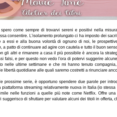
, spero come sempre di trovarvi sereni e positivi nella misu
ossa consentire. L'isolamento prolungato ci ha imposto dei sacrific
 a essi e alla buona volontà di ognuno di noi, le prospettiv
, a patto di continuare ad agire con cautela e tutto il buon sens
on gli altri e rimanere a casa il più possibile è ancora la strate
si falsi, e per questo non vedo l'ora di potervi suggerire alcun
to nelle ultime settimane e che mi hanno tenuto compagnia,
e libertà quotidiane alle quali saremo costretti a rinunciare anco
lle prossime serie, è opportuno spendere due parole per intro
na piattaforma streaming relativamente nuova in Italia (io stessa
simile nelle funzioni a quelle più note come Netflix. Offre una
i suggerisco di sfruttare per valutare alcuni dei titoli in offerta, 