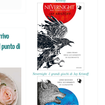
Kristoff
rivo
l punto di
Nevernight -I grandi giochi di Jay Kristoff