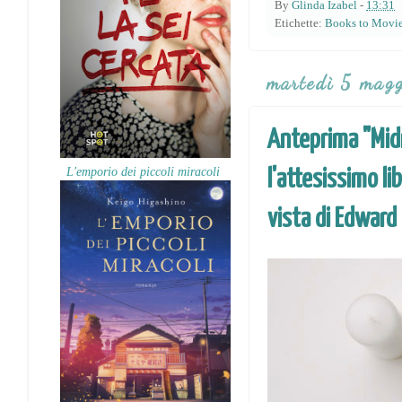
By
Glinda Izabel
-
13:31
Etichette:
Books to Movi
martedì 5 mag
Anteprima "Midn
L'emporio dei piccoli miracoli
l'attesissimo li
vista di Edward 