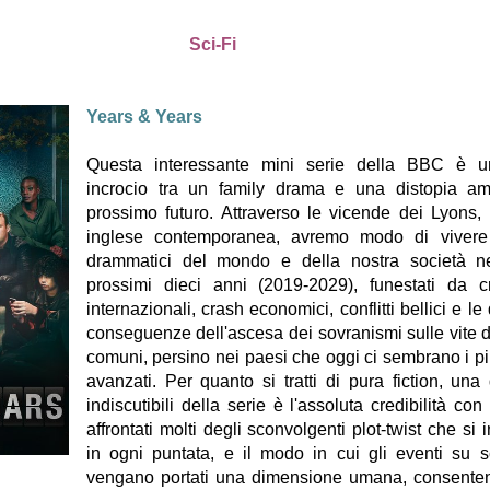
Sci-Fi
Years & Years
Questa interessante mini serie della BBC è u
incrocio tra un family drama e una distopia am
prossimo futuro. Attraverso le vicende dei Lyons,
inglese contemporanea, avremo modo di vivere 
drammatici del mondo e della nostra società n
prossimi dieci anni (2019-2029), funestati da cri
internazionali, crash economici, conflitti bellici e 
conseguenze dell'ascesa dei sovranismi sulle vite 
comuni, persino nei paesi che oggi ci sembrano i più
avanzati. Per quanto si tratti di pura fiction, una 
indiscutibili della serie è l'assoluta credibilità co
affrontati molti degli sconvolgenti plot-twist che si
in ogni puntata, e il modo in cui gli eventi su s
vengano portati una dimensione umana, consenten