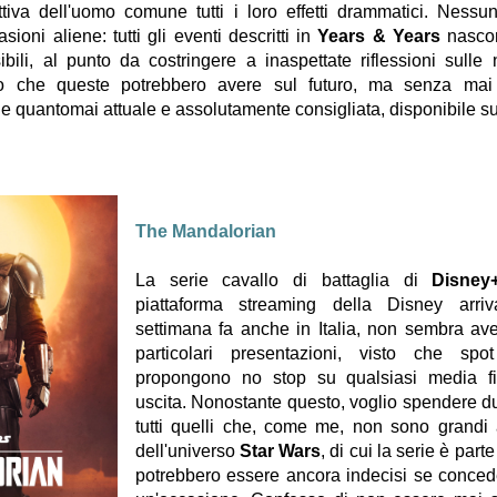
ttiva dell'uomo comune tutti i loro effetti drammatici. Nessu
sioni aliene: tutti gli eventi descritti in
Years & Years
nascon
bili, al punto da costringere a inaspettate riflessioni sulle 
etto che queste potrebbero avere sul futuro, ma senza mai
rie quantomai attuale e assolutamente consigliata, disponibile s
The Mandalorian
La serie cavallo di battaglia di
Disney
piattaforma streaming della Disney arri
settimana fa anche in Italia, non sembra av
particolari presentazioni, visto che s
propongono no stop su qualsiasi media f
uscita. Nonostante questo, voglio spendere d
tutti quelli che, come me, non sono grandi 
dell'universo
Star Wars
, di cui la serie è part
potrebbero essere ancora indecisi se conced