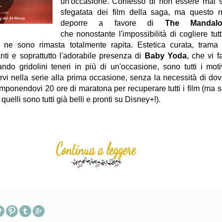
un'occasione. Confesso di non essere mai s
sfegatata dei film della saga, ma questo
deporre a favore di
The Mandalo
che nonostante l'impossibilità di cogliere tutti
, ne sono rimasta totalmente rapita. Estetica curata, trama 
nti e soprattutto l'adorabile presenza di
Baby Yoda
, che vi f
ndo gridolini teneri in più di un'occasione, sono tutti i moti
rvi nella serie alla prima occasione, senza la necessità di dov
imponendovi 20 ore di maratona per recuperare tutti i film (ma se
uelli sono tutti già belli e pronti su Disney+!).