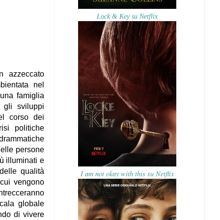
Lock & Key su Netflix
n azzeccato
bientata nel
 una famiglia
gli sviluppi
el corso dei
si politiche
le drammatiche
delle persone
 illuminati e
delle qualità
I am not okay with this su Netflix
n cui vengono
 intrecceranno
cala globale
do di vivere