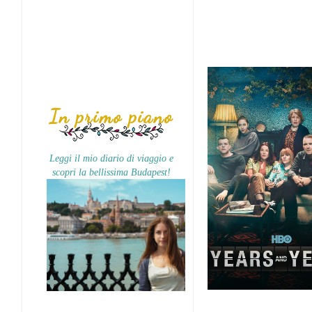
In primo piano
Leggi il mio diario di viaggio e
scopri la bellissima Budapest!