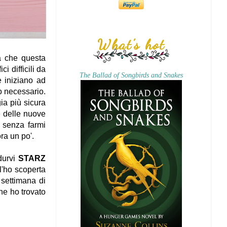
What's hot
ra che questa
i difficili da
The Ballad of Songbirds and Snakes
e iniziano ad
o necessario.
gia più sicura
e delle nuove
 senza farmi
ra un po'.
durvi
STARZ
 l'ho scoperta
 settimana di
che ho trovato