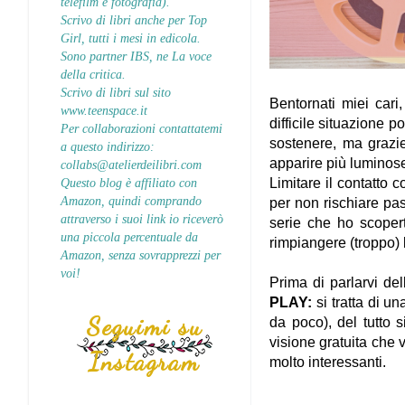
telefilm e fotografia).
Scrivo di libri anche per Top
Girl, tutti i mesi in edicola.
Sono partner IBS, ne La voce
della critica.
Scrivo di libri sul sito
Bentornati miei cari
www.teenspace.it
difficile situazione p
Per collaborazioni contattatemi
sostenere, ma grazie
a questo indirizzo:
apparire più luminose
collabs@atelierdeilibri.com
Questo blog è affiliato con
Limitare il contatto c
Amazon, quindi comprando
per non rischiare pas
attraverso i suoi link io riceverò
serie che ho scoper
una piccola percentuale da
rimpiangere (troppo) l
Amazon, senza sovrapprezzi per
voi!
Prima di parlarvi de
PLAY:
si tratta di u
Seguimi su
da poco), del tutto 
visione gratuita che v
Instagram
molto interessanti.