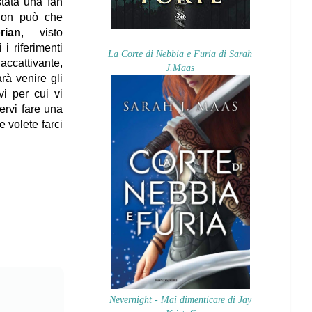
tata una fan
 non può che
rian
, visto
 i riferimenti
La Corte di Nebbia e Furia di Sarah
accattivante,
J.Maas
arà venire gli
vi per cui vi
ervi fare una
 volete farci
Nevernight - Mai dimenticare di Jay