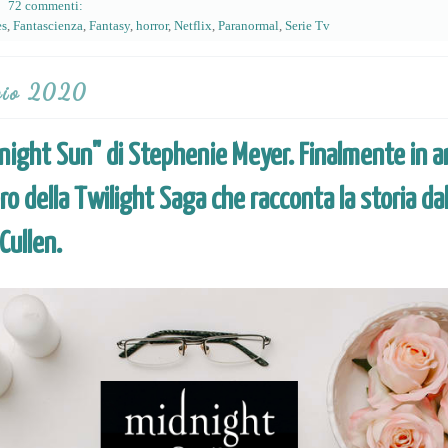
72 commenti:
es
,
Fantascienza
,
Fantasy
,
horror
,
Netflix
,
Paranormal
,
Serie Tv
gio 2020
ight Sun" di Stephenie Meyer. Finalmente in ar
bro della Twilight Saga che racconta la storia da
Cullen.