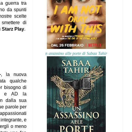
na guerra tra
o da spunti
nostre scelte
 smettere di
u
Starz Play
.
n assassino alle porte di Sabaa Tahir
+
, la nuova
vata qualche
er bisogno di
pot e AD la
in dalla sua
ue parole per
appassionati
e integrante, e
ergli o meno