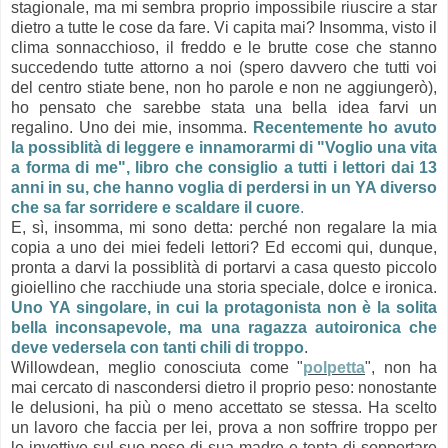
stagionale, ma mi sembra proprio impossibile riuscire a star
dietro a tutte le cose da fare. Vi capita mai? Insomma, visto il
clima sonnacchioso, il freddo e le brutte cose che stanno
succedendo tutte attorno a noi (spero davvero che tutti voi
del centro stiate bene, non ho parole e non ne aggiungerò),
ho pensato che sarebbe stata una bella idea farvi un
regalino. Uno dei mie, insomma.
Recentemente ho avuto
la possiblità di leggere e innamorarmi di "Voglio una vita
a forma di me", libro che consiglio a tutti i lettori dai 13
anni in su, che hanno voglia di perdersi in un YA diverso
che sa far sorridere e scaldare il cuore
.
E, sì, insomma, mi sono detta: perché non regalare la mia
copia a uno dei miei fedeli lettori? Ed eccomi qui, dunque,
pronta a darvi la possiblità di portarvi a casa questo piccolo
gioiellino che racchiude una storia speciale, dolce e ironica.
Uno YA singolare, in cui la protagonista non è la solita
bella inconsapevole, ma una ragazza autoironica che
deve vedersela con tanti chili di troppo
.
Willowdean, meglio conosciuta come "
polpetta
", non ha
mai cercato di nascondersi dietro il proprio peso: nonostante
le delusioni, ha più o meno accettato se stessa. Ha scelto
un lavoro che faccia per lei, prova a non soffrire troppo per
le invettive sul suo peso di sua madre e tenta di sopportare