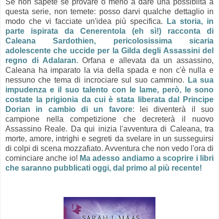
Se non sapete se provare o meno a dare una possiblità a
questa serie, non temete: posso darvi qualche dettaglio in
modo che vi facciate un'idea più specifica.
La storia, in
parte ispirata da Cenerentola (eh sì!) racconta di
Caleana Sardothien, pericolosissima sicaria
adolescente che uccide per la Gilda degli Assassini del
regno di Adalaran
. Orfana e allevata da un assassino,
Caleana ha imparato la via della spada e non c'è nulla e
nessuno che tema di incrociare sul suo cammino.
La sua
impudenza e il suo talento con le lame, però, le sono
costate la prigionia da cui è stata liberata dal Principe
Dorian in cambio di un favore
: lei diventerà il suo
campione nella competizione che decreterà il nuovo
Assassino Reale. Da qui inizia l'avventura di Caleana, tra
morte, amore, intrighi e segreti da svelare in un susseguirsi
di colpi di scena mozzafiato. Avventura che non vedo l'ora di
cominciare anche io!
Ma adesso andiamo a scoprire i libri
che saranno pubblicati oggi, dal primo al più recente!