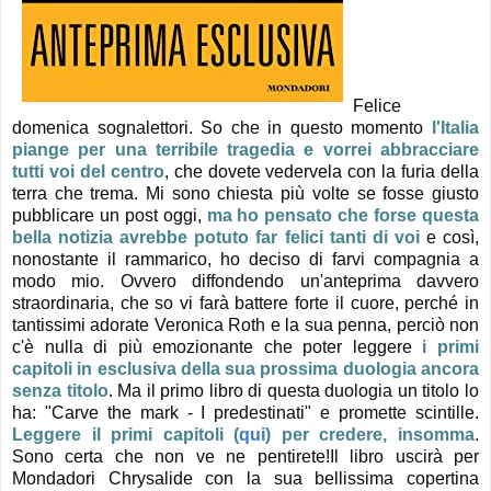
Felice
domenica sognalettori. So che in questo momento
l'Italia
piange per una terribile tragedia e vorrei abbracciare
tutti voi del centro
, che dovete vedervela con la furia della
terra che trema. Mi sono chiesta più volte se fosse giusto
pubblicare un post oggi,
ma ho pensato che forse questa
bella notizia avrebbe potuto far felici tanti di voi
e così,
nonostante il rammarico, ho deciso di farvi compagnia a
modo mio. Ovvero diffondendo un'anteprima davvero
straordinaria, che so vi farà battere forte il cuore, perché in
tantissimi adorate Veronica Roth e la sua penna, perciò non
c'è nulla di più emozionante che poter leggere
i primi
capitoli in esclusiva della sua prossima duologia ancora
senza titolo
. Ma il primo libro di questa duologia un titolo lo
ha: "Carve the mark - I predestinati" e promette scintille.
Leggere il primi capitoli (
qui
) per credere, insomma
.
Sono certa che non ve ne pentirete!
Il libro uscirà per
Mondadori Chrysalide con la sua bellissima copertina