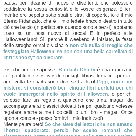
pausa per idearne di nuove e divertenti, che potessero
soddisfare la vostra curiosità e le vostre esigenze. E ieri,
mentre ero sepolta sotto strati e strati di coperte, io e il mio
Eterno Fidanzato, che è il mio fedele braccio destro in tutto
ciò che faccio (in particolare quando sono a pezzi), abbiamo
tirato su un post nuovo di zecca! E in perfetto stile
Halloweeniano! Sì, perché il weekend è iniziato, la festa
delle streghe ormai è vicina e
non c'è nulla di meglio che
festeggiare Halloween, se non con una bella carrellata di
libri "spooky" da divorare
!
Per chi non lo sapesse,
Bookish Charts
è una rubrica in
cui pubblico delle liste di consigli librosi tematici, per cui
ogni volta le charts sono diverse tra loro!
Oggi, non è un
mistero, vi consiglierò ben cinque libri perfetti per chi
vuole immergersi nello spirito di Halloween
, o per chi
volesse fare un regalo a qualcuno che ama, magari da
accompagnare ai classici dolcetti (se poi qualcuno volesse
regalare anche a me i dolcetti, o un libro - magari Once
upon a zombie - posso fornirvi il mio indirizzo!)
Niente paura però!
So che siete dei lettori che non amano
l'horror spudorato, perciò ho scelto romanzi che