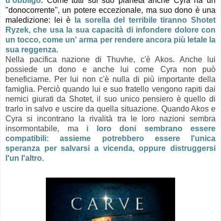
d'obbligo
. Come tutti sul suo pianeta anche Cyra ha un
"donocorrente", un potere eccezionale, ma suo dono è una
maledizione: lei è
la sorella del terribile tiranno
Shotet
Ryzek, che usa la sua capacità di infondere dolore con
un tocco, come un' arma per rendere ancora più letale la
sua reggenza
.
Nella pacifica nazione di Thuvhe, c'è Akos. Anche lui
possiede un dono e anche lui come Cyra non può
beneficiarne. Per lui non c'è nulla di più importante della
famiglia. Perciò quando lui e suo fratello vengono rapiti dai
nemici giurati da Shotet, il suo unico pensiero è quello di
trarlo in salvo e uscire da quella situazione. Quando Akos e
Cyra si incontrano la rivalità tra le loro nazioni sembra
insormontabile, ma
i loro doni sembrano essere
compatibili: assieme potrebbero essere l'unica
speranza per salvarsi a vicenda, oppure distruggersi
l'un l'altro.