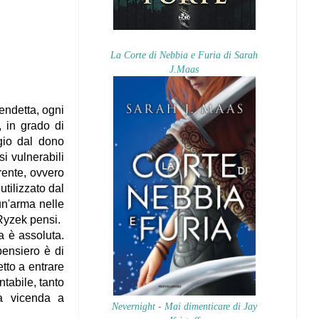
La Corte di Nebbia e Furia di Sarah
J.Maas
endetta, ogni
 in grado di
gio dal dono
si vulnerabili
rrente, ovvero
utilizzato dal
 un'arma nelle
 Ryzek pensi.
a è assoluta.
pensiero è di
etto a entrare
ntabile, tanto
 a vicenda a
Nevernight - Mai dimenticare di Jay