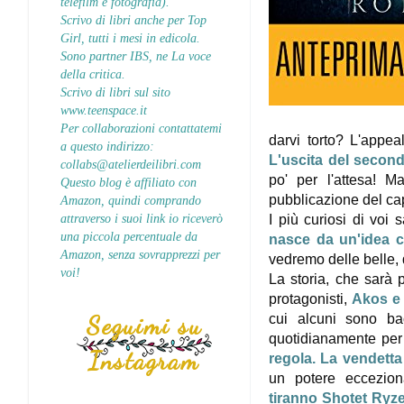
telefilm e fotografia).
Scrivo di libri anche per Top
Girl, tutti i mesi in edicola.
Sono partner IBS, ne La voce
della critica.
Scrivo di libri sul sito
www.teenspace.it
Per collaborazioni contattatemi
darvi torto? L'appea
a questo indirizzo:
L'uscita del secondo
collabs@atelierdeilibri.com
po' per l'attesa! M
Questo blog è affiliato con
pubblicazione del ca
Amazon, quindi comprando
attraverso i suoi link io riceverò
I più curiosi di voi
una piccola percentuale da
nasce da un'idea c
Amazon, senza sovrapprezzi per
vedremo delle belle,
voi!
La storia, che sarà 
protagonisti,
Akos e 
Seguimi su
cui alcuni sono bac
quotidianamente per 
Instagram
regola. La vendetta
un potere eccezio
tiranno
Shotet Ryze