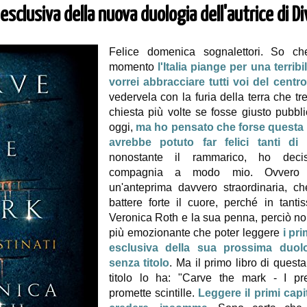
n esclusiva della nuova duologia dell'autrice di D
Felice domenica sognalettori. So ch
momento
l'Italia piange per una terribi
vorrei abbracciare tutti voi del centro
vedervela con la furia della terra che t
chiesta più volte se fosse giusto pubbl
oggi,
ma ho pensato che forse questa b
avrebbe potuto far felici tanti di 
nonostante il rammarico, ho deci
compagnia a modo mio. Ovvero d
un'anteprima davvero straordinaria, ch
battere forte il cuore, perché in tanti
Veronica Roth e la sua penna, perciò non
più emozionante che poter leggere
i pri
esclusiva della sua prossima duol
senza titolo
. Ma il primo libro di quest
titolo lo ha: "Carve the mark - I pre
promette scintille.
Leggere il primi capit