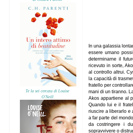
In una galassia lonta
essere umano possie
determinarne il fut
ricevuto in sorte, Ako
al controllo altrui. 
la capacità di trasmet
fratello per controlla
Te la sei cercata di Louise
mani di un tiranno. L
O'Neill
Akos appartiene al pa
Quando lui e il frate
riuscire a liberarlo e
a far parte del mondo 
da costringere i d
sopravvivere o distrugg