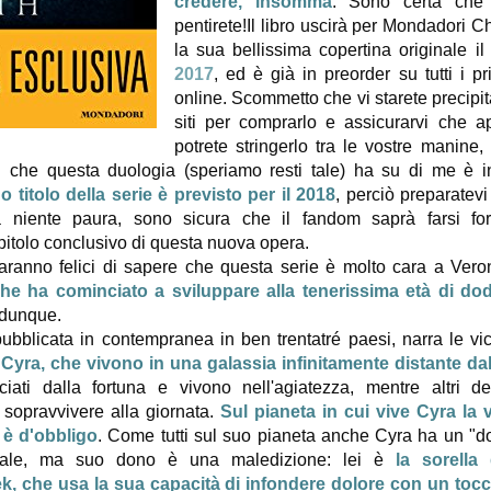
credere, insomma
. Sono certa che
pentirete!
Il libro uscirà per Mondadori C
la sua bellissima copertina originale i
2017
, ed è già in preorder su tutti i pr
online. Scommetto che vi starete precipit
siti per comprarlo e assicurarvi che a
potrete stringerlo tra le vostre manin
l che questa duologia (speriamo resti tale) ha su di me è in
 titolo della serie è previsto per il 2018
, perciò preparatevi
a niente paura, sono sicura che il fandom saprà farsi for
pitolo conclusivo di questa nuova opera.
 saranno felici di sapere che questa serie è molto cara a Ver
he ha cominciato a sviluppare alla tenerissima età di dod
 dunque.
pubblicata in contempranea in ben trentatré paesi, narra le v
Cyra, che vivono in una galassia infinitamente distante dal
iati dalla fortuna e vivono nell'agiatezza, mentre altri de
sopravvivere alla giornata.
Sul pianeta in cui vive Cyra la 
 è d'obbligo
. Come tutti sul suo pianeta anche Cyra ha un "d
nale, ma suo dono è una maledizione: lei è
la sorella 
k, che usa la sua capacità di infondere dolore con un toc