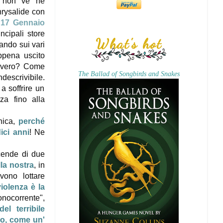
 non ve ne
hrysalide con
l
17 Gennaio
incipali store
What's hot
ando sui vari
ppena uscito
e, vero? Come
The Ballad of Songbirds and Snakes
descrivibile.
 a soffrire un
za fino alla
onica,
perché
ici anni
! Ne
icende di due
la nostra
, in
vono lottare
violenza è la
onocorrente",
del terribile
co, come un'