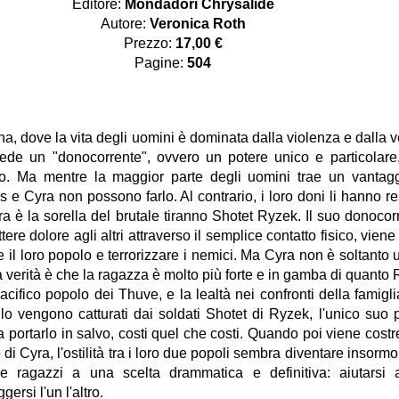
Editore:
Mondadori
Chrysalide
Autore:
Veronica Roth
Prezzo:
17,00 €
Pagine:
504
na, dove la vita degli uomini è dominata dalla violenza e dalla v
de un "donocorrente", ovvero un potere unico e particolare,
uro. Ma mentre la maggior parte degli uomini trae un vantag
s e Cyra non possono farlo. Al contrario, i loro doni li hanno re
Cyra è la sorella del brutale tiranno Shotet Ryzek. Il suo donoco
tere dolore agli altri attraverso il semplice contatto fisico, viene 
re il loro popolo e terrorizzare i nemici. Ma Cyra non è soltanto
a verità è che la ragazza è molto più forte e in gamba di quanto
cifico popolo dei Thuve, e la lealtà nei confronti della famigli
llo vengono catturati dai soldati Shotet di Ryzek, l'unico suo 
 a portarlo in salvo, costi quel che costi. Quando poi viene costr
di Cyra, l'ostilità tra i loro due popoli sembra diventare insormo
ue ragazzi a una scelta drammatica e definitiva: aiutarsi
ersi l'un l'altro.