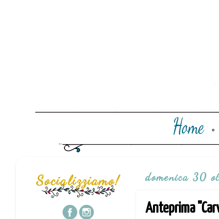
domenica 30 o
Socializziamo!
Anteprima "Carv