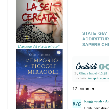
STATE GIA'
ADDIRITTU
SAPERE CHE
L'emporio dei piccoli miracoli
By
Glinda Izabel
-
15:28
Etichette:
Anteprime
,
Avve
12 commenti:
Raggywords - Al
Uhuh, devo dire c