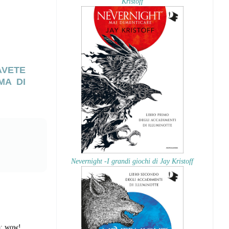
Kristoff
AVETE
MA DI
Nevernight -I grandi giochi di Jay Kristoff
ma: wow!