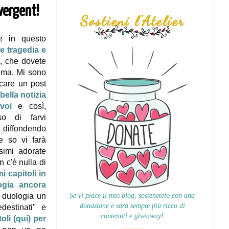
ivergent!
Sostieni l'Atelier
e in questo
le tragedia e
, che dovete
rema. Mi sono
icare un post
ella notizia
voi
e così,
so di farvi
iffondendo
e so vi farà
ssimi adorate
 c'è nulla di
mi capitoli in
ogia ancora
Se vi piace il mio blog, sostenetelo con una
a duologia un
donazione e sarà sempre più ricco di
destinati" e
contenuti e giveaway!
oli (
qui
) per