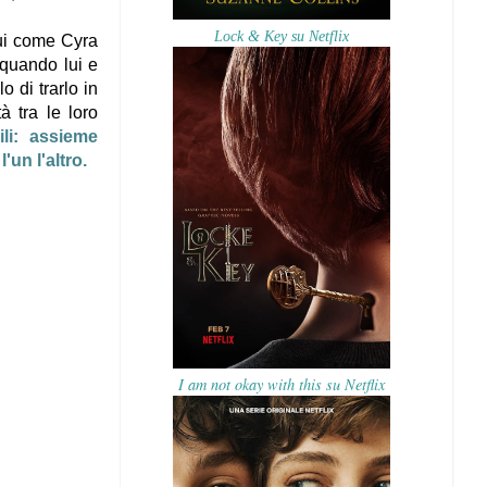
Lock & Key su Netflix
lui come Cyra
 quando lui e
o di trarlo in
à tra le loro
li: assieme
un l'altro.
I am not okay with this su Netflix