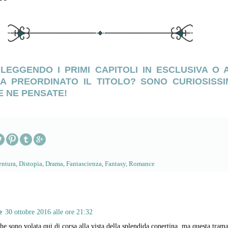
 LEGGENDO I PRIMI CAPITOLI IN ESCLUSIVA O 
RA PREORDINATO IL TITOLO? SONO CURIOSISSI
 NE PENSATE!
ntura
,
Distopia
,
Drama
,
Fantascienza
,
Fantasy
,
Romance
e
30 ottobre 2016 alle ore 21:32
he sono volata qui di corsa alla vista della splendida copertina, ma questa tra