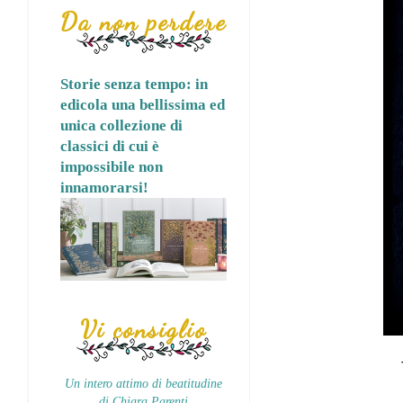
Da non perdere
Storie senza tempo: in
edicola una bellissima ed
unica collezione di
classici di cui è
impossibile non
innamorarsi!
Vi consiglio
Un intero attimo di beatitudine
di Chiara Parenti