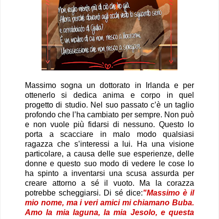
Massimo sogna un dottorato in Irlanda e per
ottenerlo si dedica anima e corpo in quel
progetto di studio. Nel suo passato c’è un taglio
profondo che l’ha cambiato per sempre. Non può
e non vuole più fidarsi di nessuno. Questo lo
porta a scacciare in malo modo qualsiasi
ragazza che s’interessi a lui. Ha una visione
particolare, a causa delle sue esperienze, delle
donne e questo suo modo di vedere le cose lo
ha spinto a inventarsi una scusa assurda per
creare attorno a sé il vuoto. Ma la corazza
potrebbe scheggiarsi. Di sé dice:
"
Massimo è il
mio nome, ma i veri amici mi chiamano Buba.
Amo la mia laguna, la mia Jesolo, e questa