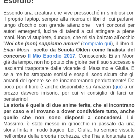
Esordio!
Essendo una creatura che vive pressocché in simbiosi con
il proprio laptop, sempre alla ricerca di libri di cui parlarvi,
tengo d'occhio con grande attenzione i vari concorsi per
autori emergenti, fucine di talenti a cui attingere a piene
mani. Non vi stupirete, dunque, che mi sia balzato all'occhio
"
Noi che (non) sappiamo amare
" (
compralo qui
), il libro di
Eilan Moon
scelto da Scuola Olden come finalista del
concorso
Il Mio Esordio 2017
. C
onoscendo Eilan Moon
già da tempo, non ho potuto che gioire per il suo successo e
lasciarmi trasportare dalle vicende di Massimo e Giulia. E
se a me ha strappato sorrisi e sospiri, sono sicura che gli
amanti del genere se ne innamoreranno perdutamente! Da
poco poi il libro è anche disponibile su Amazon (
qui
) a un
prezzo davvero irrisorio, per cui vi consiglio di farci un
pensierino!
La storia è quella di due anime ferite, che si incontrano
per caso e si trovano a dover condividere tutto, anche
quello che non sono disposti a concedersi
.
Lui,
Massimo, è stato messo in ginocchio in passato da una
storia finita in modo tragico. Lei, Giulia, ha sempre vissuto
nell'ombra della propria ricchezza, che l'ha allontanata dal