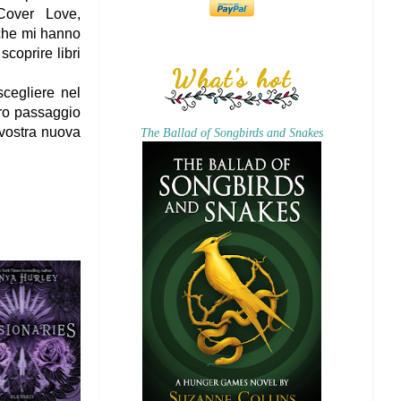
Cover Love,
 che mi hanno
scoprire libri
What's hot
cegliere nel
tro passaggio
 vostra nuova
The Ballad of Songbirds and Snakes