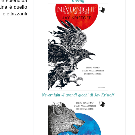
a e splendida
Kristoff
tina è quello
elettrizzanti
Nevernight -I grandi giochi di Jay Kristoff