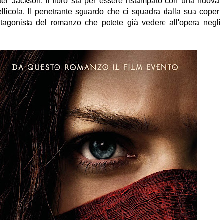
ter Jackson, il libro sta per essere ristampato con una nuov
pellicola. Il penetrante sguardo che ci squadra dalla sua coper
agonista del romanzo che potete già vedere all'opera negli 