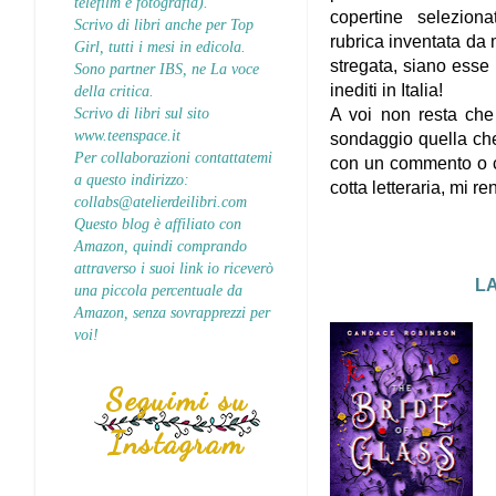
telefilm e fotografia).
copertine selezion
Scrivo di libri anche per Top
rubrica
inventata da 
Girl, tutti i mesi in edicola.
stregata, siano esse di
Sono partner IBS, ne La voce
inediti in Italia!
della critica.
Scrivo di libri sul sito
A voi non resta che
www.teenspace.it
sondaggio quella che
Per collaborazioni contattatemi
con un commento o con
a questo indirizzo:
cotta letteraria, mi r
collabs@atelierdeilibri.com
Questo blog è affiliato con
Amazon, quindi comprando
attraverso i suoi link io riceverò
LA
una piccola percentuale da
Amazon, senza sovrapprezzi per
voi!
Seguimi su
Instagram