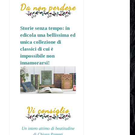
Da non perdere
Storie senza tempo: in
edicola una bellissima ed
unica collezione di
classici di cui è
impossibile non
innamorarsi!
Vi consiglio
Un intero attimo di beatitudine
di Chiara Parenti