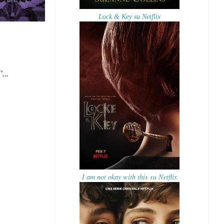
Lock & Key su Netflix
..
I am not okay with this su Netflix