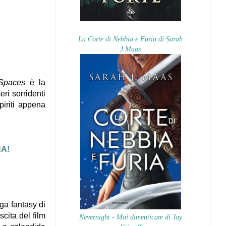
La Corte di Nebbia e Furia di Sarah
J.Maas
Spaces
è la
ri sorridenti
piriti appena
A!
ga fantasy di
scita del film
Nevernight - Mai dimenticare di Jay