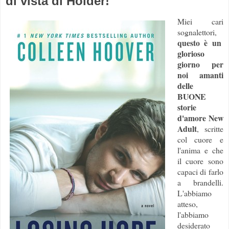
di vista di Holder!
Miei cari
sognalettori,
questo è un
glorioso
giorno per
noi amanti
delle
BUONE
storie
d'amore New
Adult
, scritte
col cuore e
l'anima e che
il cuore sono
capaci di farlo
a brandelli.
L'abbiamo
atteso,
l'abbiamo
desiderato