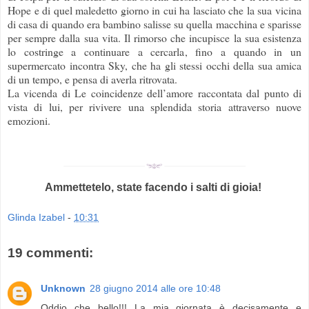
Hope e di quel maledetto giorno in cui ha lasciato che la sua vicina
di casa di quando era bambino salisse su quella macchina e sparisse
per sempre dalla sua vita. Il rimorso che incupisce la sua esistenza
lo costringe a continuare a cercarla, fino a quando in un
supermercato incontra Sky, che ha gli stessi occhi della sua amica
di un tempo, e pensa di averla ritrovata.
La vicenda di Le coincidenze dell’amore raccontata dal punto di
vista di lui, per rivivere una splendida storia attraverso nuove
emozioni.
Ammettetelo, state facendo i salti di gioia!
Glinda Izabel
-
10:31
19 commenti:
Unknown
28 giugno 2014 alle ore 10:48
Oddio che bello!!! La mia giornata è decisamente e