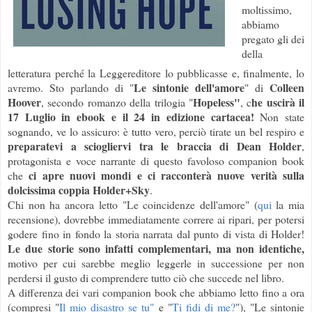
moltissimo,
abbiamo
pregato gli dei
della
letteratura perché la Leggereditore lo pubblicasse e, finalmente, lo
Le sintonie dell'amore
Colleen
avremo. Sto parlando di "
" di
Hoover
Hopeless"
he uscirà il
, secondo romanzo della trilogia "
, c
17 Luglio in ebook e il 24 in edizione cartacea!
Non state
sognando, ve lo assicuro: è tutto vero, perciò tirate un bel respiro e
preparatevi a sciogliervi tra le braccia di Dean Holder
,
protagonista e voce narrante di questo favoloso companion book
ci apre nuovi mondi e ci racconterà nuove verità sulla
che
dolcissima coppia Holder+Sky
.
Chi non ha ancora letto "Le coincidenze dell'amore" (
qui
la mia
recensione), dovrebbe immediatamente correre ai ripari, per potersi
godere fino in fondo la storia narrata dal punto di vista di Holder!
Le due storie sono infatti complementari, ma non identiche,
motivo per cui sarebbe meglio leggerle in successione per non
perdersi il gusto di comprendere tutto ciò che succede nel libro.
A differenza dei vari companion book che abbiamo letto fino a ora
(compresi "
Il mio disastro se tu"
e "
Ti fidi di me?
"), "Le sintonie