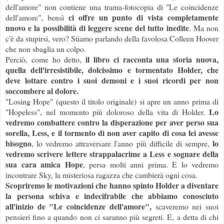
dell'amore" non contiene una trama-fotocopia di "Le coincidenze
ci offre un punto di vista completamente
dell'amore", bensì
nuovo e la possibilità di leggere scene del tutto inedite
. Ma non
c'è da stupirsi, vero? Stiamo parlando della favolosa Colleen Hoover
che non sbaglia un colpo.
il libro ci racconta una storia nuova,
Perciò, come ho detto,
quella dell'irresistibile, dolcissimo e tormentato Holder, che
deve lottare contro i suoi demoni e i suoi ricordi per non
soccombere al dolore.
"Losing Hope" (questo il titolo originale) si apre un anno prima di
Lo
"Hopeless", nel momento più doloroso della vita di Holder.
vedremo combattere contro la disperazione per aver perso sua
sorella, Less, e il tormento di non aver capito di cosa lei avesse
bisogno
lo
, lo vedremo attraversare l'anno più difficile di sempre,
vedremo scrivere lettere strappalacrime a Less e sognare della
sua cara amica Hope
, persa molti anni prima. E lo vedremo
incontrare Sky, la misteriosa ragazza che cambierà ogni cosa.
Scopriremo le motivazioni che hanno spinto Holder a diventare
la persona schiva e indecifrabile che abbiamo conosciuto
all'inizio de "Le coincidenze dell'amore",
scaveremo nei suoi
pensieri fino a quando non ci saranno più segreti. E, a detta di chi