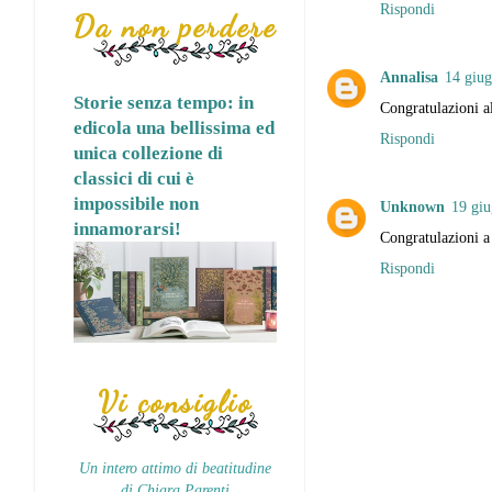
Rispondi
Da non perdere
Annalisa
14 giug
Storie senza tempo: in
Congratulazioni al
edicola una bellissima ed
Rispondi
unica collezione di
classici di cui è
impossibile non
Unknown
19 giu
innamorarsi!
Congratulazioni a
Rispondi
Vi consiglio
Un intero attimo di beatitudine
di Chiara Parenti