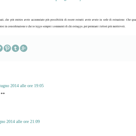
ali, che più entries avete accumulato più possibilità di essere estratti avete avuto in sede di estrazione. Che qual
esi in considerazione e che io leggo sempre i commenti di chi estraggo, per premiare i lettori più meritevoli.
iugno 2014 alle ore 19:05
 **
gno 2014 alle ore 21:09