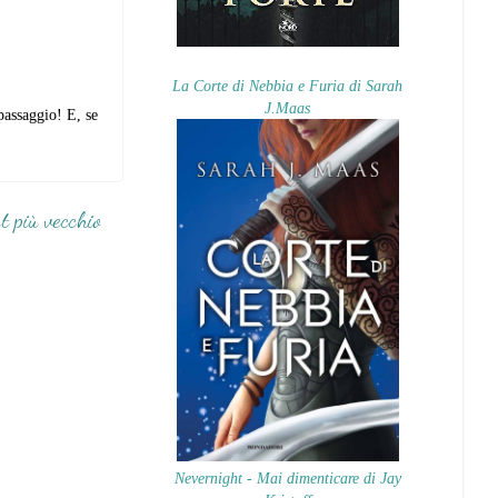
La Corte di Nebbia e Furia di Sarah
J.Maas
 passaggio! E, se
t più vecchio
Nevernight - Mai dimenticare di Jay