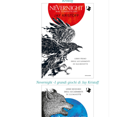
Kristoff
Nevernight -I grandi giochi di Jay Kristoff