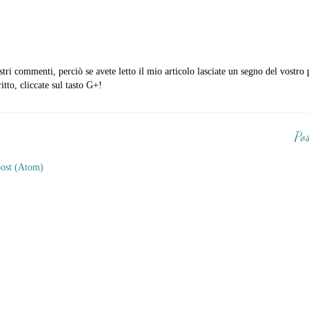
stri commenti, perciò se avete letto il mio articolo lasciate un segno del vostro
itto, cliccate sul tasto G+!
Pos
ost (Atom)