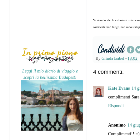
Vi ricordo che le estrazioni sono casu
commenti fuori luogo, non sono stati pr
In primo piano
By
Glinda Izabel
-
18:02
Leggi il mio diario di viaggio e
4 commenti:
scopri la bellissima Budapest!
Kate Evans
14 g
complimenti Sara
Rispondi
Anonimo
14 giu
Complimenti!! =)