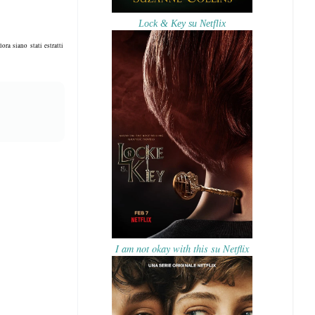
Lock & Key su Netflix
ora siano stati estratti
I am not okay with this su Netflix