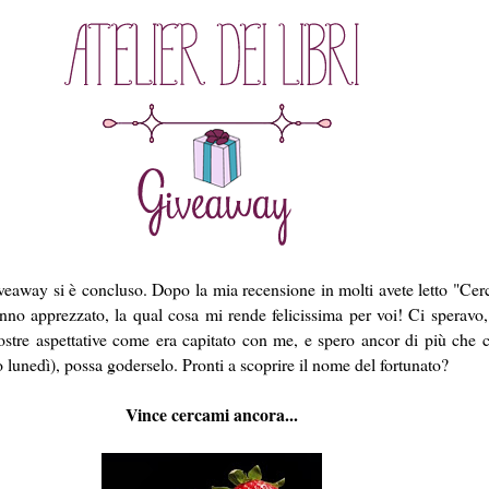
veaway si è concluso. Dopo la mia recensione in molti avete letto "Cer
anno apprezzato, la qual cosa mi rende felicissima per voi! Ci speravo
stre aspettative come era capitato con me, e spero ancor di più che ch
rò lunedì), possa goderselo. Pronti a scoprire il nome del fortunato?
Vince cercami ancora...