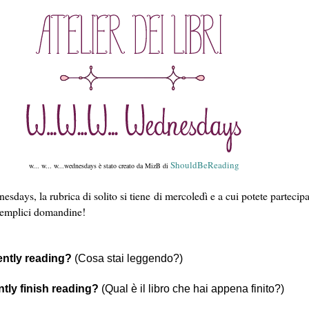
ShouldBeReading
w... w... w...wednesdays è stato creato da MizB di
sdays, la rubrica di solito si tiene di mercoledì e a cui potete partecipa
semplici domandine!
ntly reading?
(Cosa stai leggendo?)
tly finish reading?
(Qual è il libro che hai appena finito?)