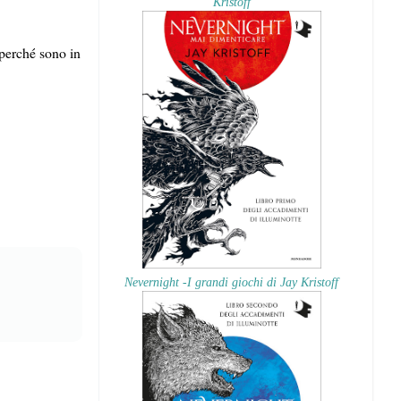
Kristoff
perché sono in
Nevernight -I grandi giochi di Jay Kristoff