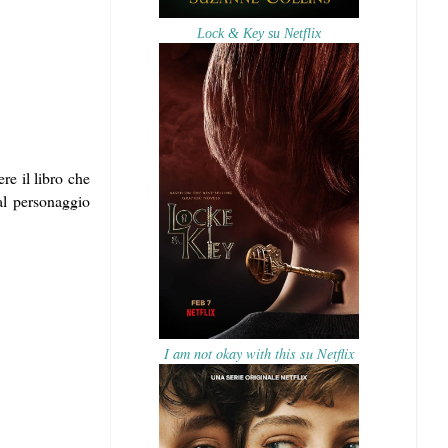
Lock & Key su Netflix
e il libro che
al personaggio
I am not okay with this su Netflix