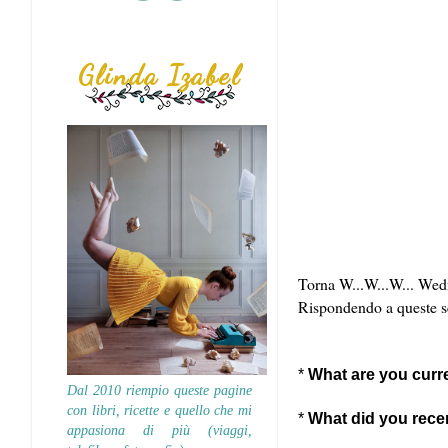
Glinda Izabel
Torna W...W...W... Wedne
Rispondendo a queste 
*
What are you curre
Dal 2010 riempio queste pagine
con libri, ricette e quello che mi
*
What did you recen
appasiona di più (viaggi,