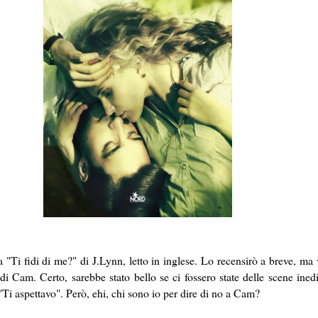
ra "Ti fidi di me?" di J.Lynn, letto in inglese. Lo recensirò a breve, ma 
i Cam. Certo, sarebbe stato bello se ci fossero state delle scene inedi
 "Ti aspettavo". Però, ehi, chi sono io per dire di no a Cam?