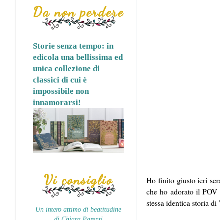
Da non perdere
Storie senza tempo: in
edicola una bellissima ed
unica collezione di
classici di cui è
impossibile non
innamorarsi!
Vi consiglio
Ho finito giusto ieri se
che ho adorato il POV d
stessa identica storia di
Un intero attimo di beatitudine
di Chiara Parenti