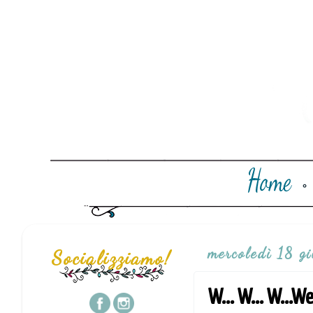
mercoledì 18 g
Socializziamo!
W... W... W...