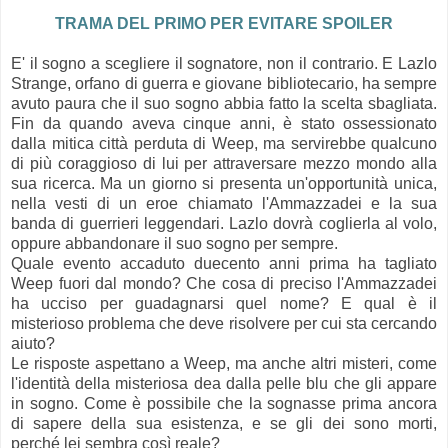
TRAMA DEL PRIMO PER EVITARE SPOILER
E' il sogno a scegliere il sognatore, non il contrario. E Lazlo
Strange, orfano di guerra e giovane bibliotecario, ha sempre
avuto paura che il suo sogno abbia fatto la scelta sbagliata.
Fin da quando aveva cinque anni, è stato ossessionato
dalla mitica città perduta di Weep, ma servirebbe qualcuno
di più coraggioso di lui per attraversare mezzo mondo alla
sua ricerca. Ma un giorno si presenta un'opportunità unica,
nella vesti di un eroe chiamato l'Ammazzadei e la sua
banda di guerrieri leggendari. Lazlo dovrà coglierla al volo,
oppure abbandonare il suo sogno per sempre.
Quale evento accaduto duecento anni prima ha tagliato
Weep fuori dal mondo? Che cosa di preciso l'Ammazzadei
ha ucciso per guadagnarsi quel nome? E qual è il
misterioso problema che deve risolvere per cui sta cercando
aiuto?
Le risposte aspettano a Weep, ma anche altri misteri, come
l'identità della misteriosa dea dalla pelle blu che gli appare
in sogno. Come è possibile che la sognasse prima ancora
di sapere della sua esistenza, e se gli dei sono morti,
perché lei sembra così reale?