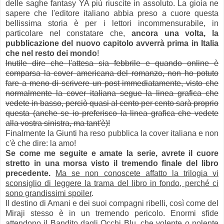
delle saghe fantasy YA più riuscite in assoluto. La gioia ne
sapere che l'editore italiano abbia preso a cuore questa
bellissima storia è per i lettori incommensurabile, in
particolare nel constatare che,
ancora una volta, la
pubblicazione del nuovo capitolo avverrà prima in Italia
che nel resto dei mondo
!
Inutile dire che l'attesa sia febbrile e quando online è
comparsa la cover americana del romanzo, non ho potuto
fare a meno di scrivere un post immediatamente, visto che
normalmente la cover italiana segue la linea grafica che
vedete in basso, perciò quasi al cento per cento sarà proprio
questa (anche se io preferisco la linea grafica che vedete
alla vostra sinistra, ma tant'è)!
Finalmente la Giunti ha reso pubblica la cover italiana e non
c'è che dire: la amo!
Se come me seguite e amate la serie, avrete il cuore
stretto in una morsa visto il tremendo finale del libro
precedente.
Ma se non conoscete affatto la trilogia vi
sconsiglio di leggere la trama del libro in fondo, perché ci
sono grandissimi spoiler
.
Il destino di Amani e dei suoi compagni ribelli, così come del
Miraji stesso è in un tremendo pericolo. Enormi sfide
attendono il Bandito dagli Occhi Blu, che volente o nolente