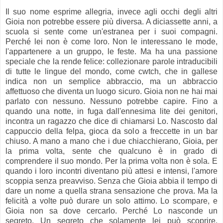
Il suo nome esprime allegria, invece agli occhi degli altri
Gioia non potrebbe essere più diversa. A diciassette anni, a
scuola si sente come un'estranea per i suoi compagni.
Perché lei non è come loro. Non le interessano le mode,
l'appartenere a un gruppo, le feste. Ma ha una passione
speciale che la rende felice: collezionare parole intraducibili
di tutte le lingue del mondo, come cwtch, che in gallese
indica non un semplice abbraccio, ma un abbraccio
affettuoso che diventa un luogo sicuro. Gioia non ne hai mai
parlato con nessuno. Nessuno potrebbe capire. Fino a
quando una notte, in fuga dall'ennesima lite dei genitori,
incontra un ragazzo che dice di chiamarsi Lo. Nascosto dal
cappuccio della felpa, gioca da solo a freccette in un bar
chiuso. A mano a mano che i due chiacchierano, Gioia, per
la prima volta, sente che qualcuno è in grado di
comprendere il suo mondo. Per la prima volta non è sola. E
quando i loro incontri diventano più attesi e intensi, l'amore
scoppia senza preavviso. Senza che Gioia abbia il tempo di
dare un nome a quella strana sensazione che prova. Ma la
felicità a volte può durare un solo attimo. Lo scompare, e
Gioia non sa dove cercarlo. Perché Lo nasconde un
segreto. Un segreto che solamente lei può scoprire.