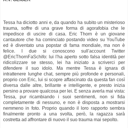
Tessa ha diciotto anni e, da quando ha subito un misterioso
trauma, soffre di una grave forma di agorafobia che le
impedisce di uscire di casa. Eric Thorn è un giovane
cantautore che ha cominciato postando video su YouTube
ed è diventato una popstar di fama mondiale, ma non è
felice. I due si conoscono sull'account Twitter
@EricThornFaSchifo: lui l'ha aperto sotto falsa identità per
ridicolizzare se stesso, lei ha iniziato a scriverci per
difendere il suo idolo. Ma mentre Tessa è ignara di
intrattenere lunghe chat, sempre più profonde e personali,
proprio con Eric, lui si scopre affascinato da questa fan così
diversa dalle altre, brillante e intelligente, e presto inizia
persino a provare qualcosa per lei. E senza averla mai vista:
Tessa, pur ricambiando i suoi sentimenti, non si fida
completamente di nessuno, e non è disposta a mostrarsi
nemmeno in foto. Proprio quando il loro rapporto sembra
finalmente pronto a una svolta, però, la ragazza sarà
costretta ad affrontare di nuovo il suo trauma mai sepolto.