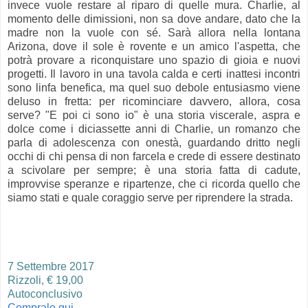
invece vuole restare al riparo di quelle mura. Charlie, al
momento delle dimissioni, non sa dove andare, dato che la
madre non la vuole con sé. Sarà allora nella lontana
Arizona, dove il sole è rovente e un amico l'aspetta, che
potrà provare a riconquistare uno spazio di gioia e nuovi
progetti. Il lavoro in una tavola calda e certi inattesi incontri
sono linfa benefica, ma quel suo debole entusiasmo viene
deluso in fretta: per ricominciare davvero, allora, cosa
serve? "E poi ci sono io" è una storia viscerale, aspra e
dolce come i diciassette anni di Charlie, un romanzo che
parla di adolescenza con onestà, guardando dritto negli
occhi di chi pensa di non farcela e crede di essere destinato
a scivolare per sempre; è una storia fatta di cadute,
improvvise speranze e ripartenze, che ci ricorda quello che
siamo stati e quale coraggio serve per riprendere la strada.
7 Settembre 2017
Rizzoli, € 19,00
Autoconclusivo
Compralo qui