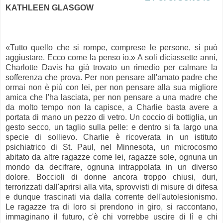
KATHLEEN GLASGOW
«Tutto quello che si rompe, comprese le persone, si può
aggiustare. Ecco come la penso io.» A soli diciassette anni,
Charlotte Davis ha già trovato un rimedio per calmare la
sofferenza che prova. Per non pensare all'amato padre che
ormai non è più con lei, per non pensare alla sua migliore
amica che l'ha lasciata, per non pensare a una madre che
da molto tempo non la capisce, a Charlie basta avere a
portata di mano un pezzo di vetro. Un coccio di bottiglia, un
gesto secco, un taglio sulla pelle: e dentro si fa largo una
specie di sollievo. Charlie è ricoverata in un istituto
psichiatrico di St. Paul, nel Minnesota, un microcosmo
abitato da altre ragazze come lei, ragazze sole, ognuna un
mondo da decifrare, ognuna intrappolata in un diverso
dolore. Boccioli di donne ancora troppo chiusi, duri,
terrorizzati dall'aprirsi alla vita, sprovvisti di misure di difesa
e dunque trascinati via dalla corrente dell'autolesionismo.
Le ragazze tra di loro si prendono in giro, si raccontano,
immaginano il futuro, c'è chi vorrebbe uscire di lì e chi