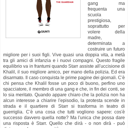
gang ma
frequenta una
scuola
prestigiosa,
soprattutto per
volere della
madre,
determinata a
costruire un futuro
migliore per i suoi figli. Vive quasi una doppia vita, a metà
tra gli amici di infanzia e i nuovi compagni. Questo fragile
equilibrio va in frantumi quando Starr assiste all'uccisione di
Khalil, il suo migliore amico, per mano della polizia. Ed era
disarmato. Il caso conquista le prime pagine dei giornali. C'è
chi pensa che Khalil fosse un poco di buono, perfino uno
spacciatore, il membro di una gang e che, in fin dei conti, se
lo sia meritato. Quando appare chiaro che la polizia non ha
alcun interesse a chiarire l'episodio, la protesta scende in
strada e il quartiere di Starr si trasforma in teatro di
guerriglia. C'è una cosa che tutti vogliono sapere: cos'è
successo davvero quella notte? Ma l'unica che possa dare
una risposta è Starr. Quello che dirà - o non dirà - può