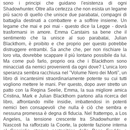
sono i principi che guidano l'esistenza di ogni
Shadowhunter. Oltre alla certezza che non esista un legame
più sacro di quello che unisce due parabatai, compagni di
battaglia destinati a combattere e a soffrire insieme. Un
legame che mai e poi mai - questo dice la Legge - dovrà
trasformarsi in amore. Emma Carstairs sa bene che il
sentimento che la unisce al suo parabatai, Julian
Blackthorn, è proibito e che proprio per questo potrebbe
distruggere entrambi. Sa anche che, per non rischiare la
loro vita, dovrebbe scappare il più lontano possibile da lui.
Ma come può farlo, proprio ora che i Blackthorn sono
minacciati da nemici provenienti da ogni dove? L'unica loro
speranza sembra racchiusa nel "Volume Nero dei Morti", un
libro di incantesimi straordinariamente potente su cui tutti
vogliono mettere le mani. Per questo, dopo aver stretto un
patto con la Regina Seelie, Emma, la sua migliore amica
Cristina, Mark e Julian Blackthorn partono alla ricerca del
libro, affrontando mille insidie, imbattendosi in potenti
nemici ben consapevoli che nulla è ciò che sembra e
nessuna promessa è degna di fiducia. Nel frattempo, a Los
Angeles, la tensione crescente tra Shadowhunter e
Nascosti ha rafforzato la Coorte, la potente fazione interna