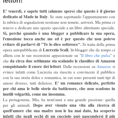
lettori!
E' venerdì, e sapete tutti (almeno spero) che questo è il giorno
dedicato al Made in Italy
. Se state aspettando l'appuntamento con
la rubrica di segnalazioni nostrane non temete, arriverà. Ma prima ci
tenevo a dedicare uno spazio speciale a un libro altrettanto speciale.
Sì, perché quando è una blogger a pubblicare la sua opera,
l'emozione tocca anche me ed è per questo che non potevo
evitare di parlarvi di "Te lo dico sottovoce".
Si tratta della prima
Lucrezia Scali
opera autopubblicata di
, lit-blogger che da tempo ci
allieta con le sue recensioni appassionate su "
Il libro che pulsa
" e
da circa due settimane sta scalando le classifice di Amazon
che
conquistando il cuore dei lettori
. Dalle recensioni su
Amazon
si
evince infatti come Lucrezia sia riuscita a convincere il pubblico
con la sua storia dolce e romantica, in cui sono presenti tanti tipi di
E' un romance delicato, perfetto
amore diverso, tutti deliziosi.
per chi ama le belle storie da batticuore, che non scadono in
inutili volgarità, come me insomma.
La protagonista, Mia, ha trent'anni e una grande passione: quella
Dopo aver vissuto una vita alla ricerca di
per gli animali.
quell'amore che sua madre non le ha mai dato, ha scoperto
infatti che negli occhi di un cucciolo può nascondersi il più