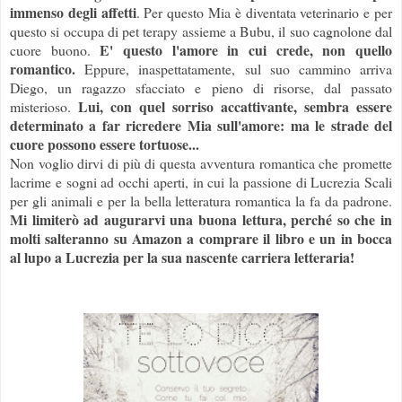
immenso degli affetti
. Per questo Mia è diventata veterinario e per
questo si occupa di pet terapy assieme a Bubu, il suo cagnolone dal
E' questo l'amore in cui crede, non quello
cuore buono.
romantico.
Eppure, inaspettatamente, sul suo cammino arriva
Diego, un ragazzo sfacciato e pieno di risorse, dal passato
Lui, con quel sorriso accattivante, sembra essere
misterioso.
determinato a far ricredere Mia sull'amore: ma le strade del
cuore possono essere tortuose...
Non voglio dirvi di più di questa avventura romantica che promette
lacrime e sogni ad occhi aperti, in cui la passione di Lucrezia Scali
per gli animali e per la bella letteratura romantica la fa da padrone.
Mi limiterò ad augurarvi una buona lettura, perché so che in
molti salteranno su Amazon a comprare il libro e un in bocca
al lupo a Lucrezia per la sua nascente carriera letteraria
!