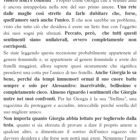
Una rete
è ancora intrappolata nella rete del suo primo amore.
dalle maglie così strette da farle dubitare che, forse,
quell'amore sarà anche l'unico.
Il che non sarebbe un problema,
visto che tutto ciò che desidera è avere un lieto fine con l'oggetto
Peccato, però, che tutti questi
dei suoi sogni più sfrenati.
sentimenti siano unilaterali, ovvero completamente non
corrisposti.
Se state leggendo questa recensione probabilmente appartenete al
genere femminile e, se appartenete al genere femminile e avete dei
fratelli maggiori, allora saprete quasi sicuramente che significa
Anche Giorgia lo sa
prendersi una cotta per l'amico di tuo fratello.
bene, perché da tempi immemori ormai il suo cuore batte
sempre e solo per Alessandro: inarrivabile, bellissimo e
completamente cieco. Almeno riguardo i sentimenti che Giorgia
nutre nei suoi confronti.
Per lui Giorgia è la sua "Stellina", una
ragazzina da proteggere e accudire, intoccabile perché sorella del
suo migliore amico.
Non importa quanto Giorgia abbia lottato per toglierselo dalla
testa
, quanto si sia sforzata di provare a dare il proprio amore a
qualcun altro, a dimenticare il sorriso dell'unico ragazzo che
davvero desidera e che forse non potrà mai avere. Nemmeno l'anno