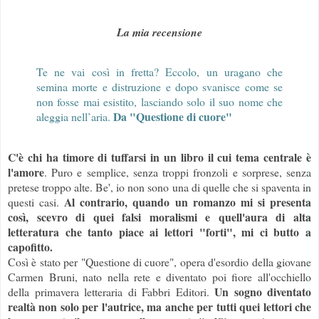
La mia recensione
Te ne vai così in fretta? Eccolo, un uragano che
semina morte e distruzione e dopo svanisce come se
non fosse mai esistito, lasciando solo il suo nome che
Da "Questione di cuore"
aleggia nell’aria.
C'è chi ha timore di tuffarsi in un libro il cui tema centrale è
l'amore
. Puro e semplice, senza troppi fronzoli e sorprese, senza
pretese troppo alte. Be', io non sono una di quelle che si spaventa in
Al contrario, quando un romanzo mi si presenta
questi casi.
così, scevro di quei falsi moralismi e quell'aura di alta
letteratura che tanto piace ai lettori "forti", mi ci butto a
capofitto.
Così è stato per "Questione di cuore", opera d'esordio della giovane
Carmen Bruni, nato nella rete e diventato poi fiore all'occhiello
Un sogno diventato
della primavera letteraria di Fabbri Editori.
realtà non solo per l'autrice, ma anche per tutti quei lettori che