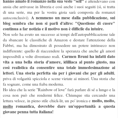
hanno amato il romanzo nella sua veste "self"
e attendevano con
ansia che arrivasse in libreria e così anche i suoi seguiti (sì, si tratta
di una serie, ma per la vostra gioia sarà composta da romanzi
A nemmeno un mese dalla pubblicazione, sui
autoconclusivi).
blog sembra che non si parli d'altro: "Questione di cuore"
continua a far notizia e il motivo non è difficile da intuire.
Non solo ha avuto un successo ai tempi dell'autopubblicazione tale
da sbancare le classifiche di Amazon e destare l'attenzione della
Fabbri, ma ha dimostrato di possedere un potere intrinseco non
indifferente: quello di riaccendere la speranza che anche gli amori
Carmen Bruni ha infatti dato
impossibili a volte diventano reali.
vita a una bella storia d'amore, idilliaca al punto giusto, ma
così realistica da consentire una totale immedesimazione ai
lettori. Una storia perfetta sia per i giovani che per gli adulti
,
priva di volgarità spicciola e scene vietate ai minori. Una storia che
fa sognare, come una fiaba moderna.
Ho idea che la serie "Rainbow of love" farà parlare di sé a lungo e la
cosa non può che rendermi felice. Chiunque stia cercando una
molto, molto,
lettura veloce, in pieno stile chick-lit, un po' ironica e
molto
romantica, dovrebbe dare un'opportunità a questa
giovane penna tutta italiana!