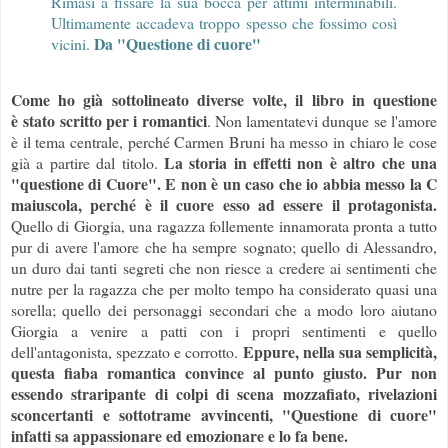
Rimasi a fissare la sua bocca per attimi interminabili.
Ultimamente accadeva troppo spesso che fossimo così
Da "Questione di cuore"
vicini.
Come ho già sottolineato diverse volte, il libro in questione
è
stato scritto per i romantici
. Non lamentatevi dunque se l'amore
è il tema centrale, perché Carmen Bruni ha messo in chiaro le cose
La storia in effetti non è altro che una
già a partire dal titolo.
"questione di Cuore". E non è un caso che io abbia messo la C
maiuscola, perché è il cuore esso ad essere il protagonista.
Quello di Giorgia, una ragazza follemente innamorata pronta a tutto
pur di avere l'amore che ha sempre sognato; quello di Alessandro,
un duro dai tanti segreti che non riesce a credere ai sentimenti che
nutre per la ragazza che per molto tempo ha considerato quasi una
sorella; quello dei personaggi secondari che a modo loro aiutano
Giorgia a venire a patti con i propri sentimenti e quello
Eppure, nella sua semplicità,
dell'antagonista, spezzato e corrotto.
questa fiaba romantica convince al punto giusto. Pur non
essendo straripante di colpi di scena mozzafiato, rivelazioni
sconcertanti e sottotrame avvincenti, "Questione di cuore"
infatti sa appassionare ed emozionare e lo fa bene.