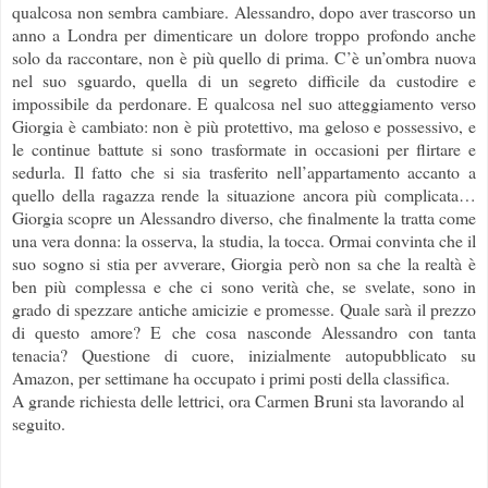
qualcosa non sembra cambiare. Alessandro, dopo aver trascorso un
anno a Londra per dimenticare un dolore troppo profondo anche
solo da raccontare, non è più quello di prima. C’è un’ombra nuova
nel suo sguardo, quella di un segreto difficile da custodire e
impossibile da perdonare. E qualcosa nel suo atteggiamento verso
Giorgia è cambiato: non è più protettivo, ma geloso e possessivo, e
le continue battute si sono trasformate in occasioni per flirtare e
sedurla. Il fatto che si sia trasferito nell’appartamento accanto a
quello della ragazza rende la situazione ancora più complicata…
Giorgia scopre un Alessandro diverso, che finalmente la tratta come
una vera donna: la osserva, la studia, la tocca. Ormai convinta che il
suo sogno si stia per avverare, Giorgia però non sa che la realtà è
ben più complessa e che ci sono verità che, se svelate, sono in
grado di spezzare antiche amicizie e promesse. Quale sarà il prezzo
di questo amore? E che cosa nasconde Alessandro con tanta
tenacia? Questione di cuore, inizialmente autopubblicato su
Amazon, per settimane ha occupato i primi posti della classifica.
A grande richiesta delle lettrici, ora Carmen Bruni sta lavorando al
seguito.