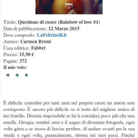
Questione di cuore (Rainbow of love
#1)
Titolo:
12 Marzo 2015
Data di pubblicazione:
LaFeltrinelli.it
Dove comprarlo:
Carmen Bruni
Autrice:
Fabbri
Casa editrice:
15,90 €
Prezzo:
272
Pagine:
Il mio voto:
È difficile custodire per tanti anni nel proprio cuore un amore non
corrisposto. È ancora più difficile se si tratta del migliore amico di
tuo fratello. Diventa impossibile se lui ti considera poco più che una
sorella. Giorgia, ventitré anni e il sogno di diventare fotografa, ogni
volta giura a se stessa di lasciar perdere, di andare avanti per la sua
strada e ogni volta, puntualmente, ritorna sui suoi passi. Finché