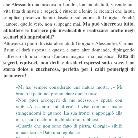
che Alessandro ha trascorso a Londra, lontano da tutti, vivendo una
vita fatta di misteri e segreti, è riuscito a lenire le cicatrici che la sua
semplice presenza hanno lasciato sul cuore di Giorgia. Perché
Ma può vincere su tutto,
l'amore, quello vero, non si spegne mai.
abbattere le barriere più invalicabili e realizzarsi anche negli
scenari più improbabili?
Attraverso i punti di vista alternati di Giorgia e Alessandro, Carmen
Bruni ci darà risposta a questa e tante altre domande, dipingendo
Fatta di
l'affresco di una storia d'amore magica, ma realistica.
segreti, equivoci, non detti e desideri espressi sotto voce. Una
storia dolce e zuccherosa, perfetta per i caldi pomeriggi di
primavera!
«Mi hai sempre considerato una natura morta…» Mi
bruciò il petto nel pronunciare quella frase.
«Non puoi accorgerti di me adesso…» sputai con
rabbia.Alessandro mi afferrò il viso con una mano
stringendomi le guance. La sua fronte si appoggiò alla
mia, i suoi occhi mi inchiodarono, rabbiosi.
«Guarda che non sono fatto di pietra, Giorgia» sibilò
minaccioso. «Datti una regolata.»