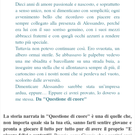
Dieci anni di amore passionale e nascosto, e soprattutto
a senso unico, non si dimenticano con semplicità; ogni
avvenimento bello che ricordavo con piacere era
sempre collegato alla presenza di Alessandro, perché
era lui con il suo sorriso genuino, con i suoi mezzi
abbracci fraterni e con quegli occhi azzurri a rendere
tutto più speciale.
Tuttavia non potevo continuare così. Ero svuotata, un
albero ormai sterile. Se abbassavo le palpebre vedevo
una me sbiadita e barcollante su una strada buia, a
inseguire una stella che si allontanava sempre di più, il
cartoncino con i nostri nomi che si perdeva nel vuoto,
scolorito dalle avversità.
Dimenticare Alessandro sarebbe stata un’impresa
ardua, eppure… Eppure ci avrei provato, lo dovevo a
Da "Questione di cuore"
me stessa.
La storia narrata in "Questione di cuore" è una di quelle che,
non importa quale sia la tua età, sanno farti sentire giovane e
pronta a giocare il tutto per tutto pur di avere il proprio "E
vissero felici e contenti"
. Proprio come Giorgia che a ventitré anni