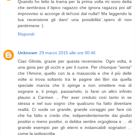
Quando ho letto la trama per la prima volta mi sono detta
che sembrava il tipico ragazzo che ignora ragazza poi all'
improvviso si accorge di lei!cosi dal nulla!! Ma leggendo la
tua recensione gli daro' una possibilita'..spero di non
pentirmene :)
Rispondi
Unknown
29 marzo 2015 alle ore 00:46
Ciao Glinda, grazie per questa recensione. Ogni volta, è
una gioia per gli occhi e per il cuore. Per chiunque "senta"
che l'Amore, quello con la a maiuscola e che il più delle
volte si trova soltanto tra le pagine dei libri sia quella
speciale marcia che ti spinge a non smettere mai di
sognare e, ti prego, passamelo, io farei un altro infinito
plauso a Carmen ... Per aver creduto così tanto in se
stessa e nel suo sogno che qualcuno ha fatto diventare
realtà. Ci vuole un grande, grande coraggio per fare ciò
che ha fatto e credo che, indipendentemente dai giudizi
positivi o meno positivi, si debba sentire orgogliosa e ... di
grande esempio per gli eterni e instancabili sognatori ...
come la sottoscritta.