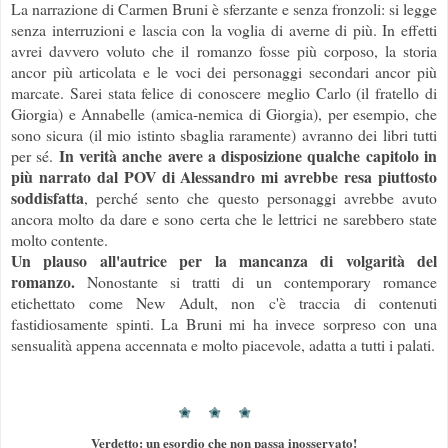
La narrazione di Carmen Bruni è sferzante e senza fronzoli: si legge
senza interruzioni e lascia con la voglia di averne di più. In effetti
avrei davvero voluto che il romanzo fosse più corposo, la storia
ancor più articolata e le voci dei personaggi secondari ancor più
marcate. Sarei stata felice di conoscere meglio Carlo (il fratello di
Giorgia) e Annabelle (amica-nemica di Giorgia), per esempio, che
sono sicura (il mio istinto sbaglia raramente) avranno dei libri tutti
In verità anche avere a disposizione qualche capitolo in
per sé.
più narrato dal POV di Alessandro mi avrebbe resa piuttosto
soddisfatta
, perché sento che questo personaggi avrebbe avuto
ancora molto da dare e sono certa che le lettrici ne sarebbero state
molto contente.
Un plauso all'autrice per la mancanza di volgarità del
romanzo.
Nonostante si tratti di un contemporary romance
etichettato come New Adult, non c'è traccia di contenuti
fastidiosamente spinti. La Bruni mi ha invece sorpreso con una
sensualità appena accennata e molto piacevole, adatta a tutti i palati.
Verdetto: un esordio che non passa inosservato!