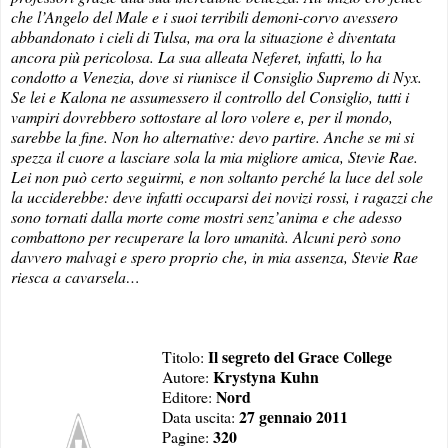
che l’Angelo del Male e i suoi terribili demoni-corvo avessero
abbandonato i cieli di Tulsa, ma ora la situazione è diventata
ancora più pericolosa. La sua alleata Neferet, infatti, lo ha
condotto a Venezia, dove si riunisce il Consiglio Supremo di Nyx.
Se lei e Kalona ne assumessero il controllo del Consiglio, tutti i
vampiri dovrebbero sottostare al loro volere e, per il mondo,
sarebbe la fine. Non ho alternative: devo partire. Anche se mi si
spezza il cuore a lasciare sola la mia migliore amica, Stevie Rae.
Lei non può certo seguirmi, e non soltanto perché la luce del sole
la ucciderebbe: deve infatti occuparsi dei novizi rossi, i ragazzi che
sono tornati dalla morte come mostri senz’anima e che adesso
combattono per recuperare la loro umanità. Alcuni però sono
davvero malvagi e spero proprio che, in mia assenza, Stevie Rae
riesca a cavarsela…
Il segreto del Grace College
Titolo:
Krystyna Kuhn
Autore:
Nord
Editore:
27 gennaio 2011
Data uscita:
320
Pagine: