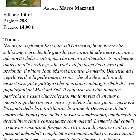
Marco Mazzanti
Autore:
Eiffel
Editore:
288
Pagine:
14,00 €
Prezzo:
Trama.
Nel pieno degli anni Sessanta dell'Ottocento, in un paese che
sull'esempio occidentale guarda con curiosità alle nuove scienze e
alle novità della tecnica, ma che ancora si dimostra visceralmente
attaccato alle credenze, alle voci e ai fantasmi della terra più
profonda, il pittore Joan Marcel incontra Demetrio. Demetrio ha i
capelli verdi e la pelle bianchissima, che al sole si adorna di
misteriosi segni e ghirigori che ricordano i tatuaggi tribali di certe
popolazioni dei Mari del Sud. Il rapporto tra i due uomini è
particolare e assai chiacchierato, ma la novità di un nuovo
incontro, quello con una "rosa", predetto da una gitana, incrinerà
l'armonia della loro fratellanza; le strade di Demetrio e di tutti
coloro che fanno parte della sua vita si scinderanno, conducendo a
destini incrociati e conseguenze sconvolgenti. Demetrio dai capelli
verdi è un romanzo di formazione che narra di emozioni antiche e
passioni imbattibili, complicità e incomunicabilità fra esseri umani,
in un mondo sospeso fra elementi dell’ordinario quotidiano e