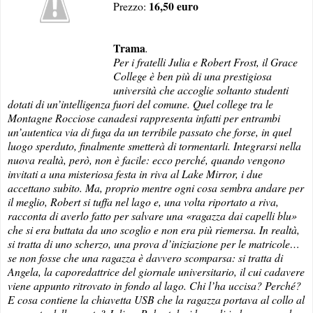
16,50 euro
Prezzo:
Trama
.
Per i fratelli Julia e Robert Frost, il Grace
College è ben più di una prestigiosa
università che accoglie soltanto studenti
dotati di un’intelligenza fuori del comune. Quel college tra le
Montagne Rocciose canadesi rappresenta infatti per entrambi
un’autentica via di fuga da un terribile passato che forse, in quel
luogo sperduto, finalmente smetterà di tormentarli. Integrarsi nella
nuova realtà, però, non è facile: ecco perché, quando vengono
invitati a una misteriosa festa in riva al Lake Mirror, i due
accettano subito. Ma, proprio mentre ogni cosa sembra andare per
il meglio, Robert si tuffa nel lago e, una volta riportato a riva,
racconta di averlo fatto per salvare una «ragazza dai capelli blu»
che si era buttata da uno scoglio e non era più riemersa. In realtà,
si tratta di uno scherzo, una prova d’iniziazione per le matricole…
se non fosse che una ragazza è davvero scomparsa: si tratta di
Angela, la caporedattrice del giornale universitario, il cui cadavere
viene appunto ritrovato in fondo al lago. Chi l’ha uccisa? Perché?
E cosa contiene la chiavetta USB che la ragazza portava al collo al