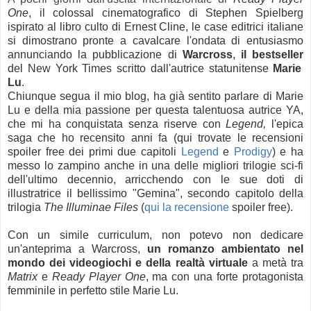
One
, il colossal cinematografico di Stephen Spielberg
ispirato al libro culto di Ernest Cline, le case editrici italiane
si dimostrano pronte a cavalcare l'ondata di entusiasmo
annunciando la pubblicazione di
Warcross
,
il bestseller
del New York Times scritto dall'autrice statunitense
Marie
Lu
.
Chiunque segua il mio blog, ha già sentito parlare di Marie
Lu e della mia passione per questa talentuosa autrice YA,
che mi ha conquistata senza riserve con
Legend,
l'epica
saga che ho recensito anni fa (qui trovate le recensioni
spoiler free dei primi due capitoli
Legend
e
Prodigy
) e ha
messo lo zampino anche in una delle migliori trilogie sci-fi
dell'ultimo decennio, arricchendo con le sue doti di
illustratrice il bellissimo "Gemina", secondo capitolo della
trilogia
The Illuminae Files
(
qui la recensione
spoiler free).
Con un simile curriculum, non potevo non dedicare
un'anteprima a Warcross,
un romanzo ambientato nel
mondo dei videogiochi e della realtà virtuale
a metà tra
Matrix
e
Ready Player One
, ma con una forte protagonista
femminile in perfetto stile Marie Lu.