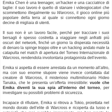
Emika Chen è una teenager, un'hacker e una cacciatrice di
taglie: il suo lavoro è quello di stanare i videogiocatori che
scommettono illegalmente su
Warcross
, il gioco online più
popolare della terra al quale si connettono ogni giorno
decine di migliaia di utenti.
Il suo non è un lavoro facile, perché per tracciare i suoi
bersagli è spesso costretta a viaggiare negli anfratti più
oscuri del network, finché un giorno la disperata necessità
di denaro la spinge troppo oltre e un hacking andato male la
catapulta nel match di apertura del Torneo Internazionale di
Warcross, rendendola involontaria protagonista dell'evento.
Emika si aspetta di essere arrestata da un momento all'altro,
ma con suo enorme stupore viene invece contattata dal
creatore di Warcross, il misterioso multimilionario Hideo
Tanaka, che le presenta un'offerta irresistibile:
vuole che
Emika diventi la sua spia all'interno del torneo
, per
investigare su possibili problemi di sicurezza.
Incapace di rifiutare, Emika si ritrova a Tokio, proiettata nel
mondo dorato dell'elite di Warcross e ricoperta da lusso e