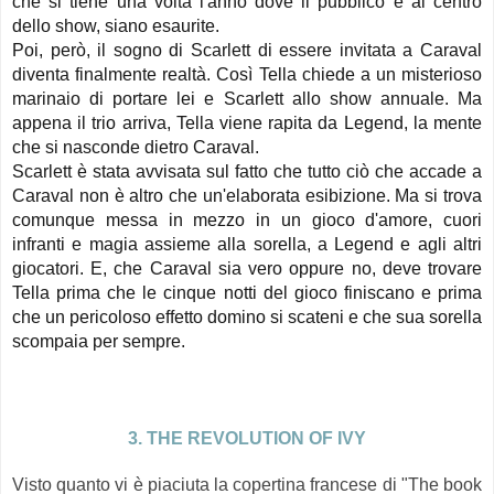
che si tiene una volta l'anno dove il pubblico è al centro
dello show, siano esaurite.
Poi, però, il sogno di Scarlett di essere invitata a Caraval
diventa finalmente realtà. Così Tella chiede a un misterioso
marinaio di portare lei e Scarlett allo show annuale. Ma
appena il trio arriva, Tella viene rapita da Legend, la mente
che si nasconde dietro Caraval.
Scarlett è stata avvisata sul fatto che tutto ciò che accade a
Caraval non è altro che un'elaborata esibizione. Ma si trova
comunque messa in mezzo in un gioco d'amore, cuori
infranti e magia assieme alla sorella, a Legend e agli altri
giocatori. E, che Caraval sia vero oppure no, deve trovare
Tella prima che le cinque notti del gioco finiscano e prima
che un pericoloso effetto domino si scateni e che sua sorella
scompaia per sempre.
3. THE REVOLUTION OF IVY
Visto quanto vi è piaciuta la copertina francese di "The book