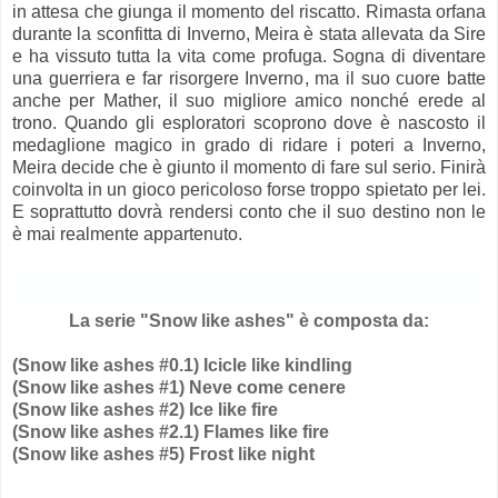
in attesa che giunga il momento del riscatto. Rimasta orfana
durante la sconfitta di Inverno, Meira è stata allevata da Sire
e ha vissuto tutta la vita come profuga. Sogna di diventare
una guerriera e far risorgere Inverno, ma il suo cuore batte
anche per Mather, il suo migliore amico nonché erede al
trono. Quando gli esploratori scoprono dove è nascosto il
medaglione magico in grado di ridare i poteri a Inverno,
Meira decide che è giunto il momento di fare sul serio. Finirà
coinvolta in un gioco pericoloso forse troppo spietato per lei.
E soprattutto dovrà rendersi conto che il suo destino non le
è mai realmente appartenuto.
La serie "Snow like ashes"
è composta da:
(
Snow like ashes #0.1) Icicle like kindling
(
Snow like ashes #1) Neve come cenere
(
Snow like ashes
#2)
Ice like fire
(
Snow like ashes
#2.1)
Flames like fire
(
Snow like ashes
#5)
Frost like night