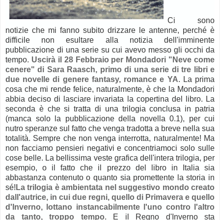
Ci sono
notizie che mi fanno subito drizzare le antenne, perché è
difficile non esultare alla notizia dell'imminente
pubblicazione di una serie su cui avevo messo gli occhi da
tempo.
Uscirà il 28 Febbraio per Mondadori "Neve come
cenere" di Sara Raasch, primo di una serie di tre libri e
due novelle di genere fantasy, romance e YA
.
La prima
cosa che mi rende felice, naturalmente, è che la Mondadori
abbia deciso di lasciare invariata la copertina del libro. La
seconda è che si tratta di una trilogia conclusa in patria
(manca solo la pubblicazione della novella 0.1), per cui
nutro speranze sul fatto che venga tradotta a breve nella sua
totalità. Sempre che non venga interrotta, naturalmente! Ma
non facciamo pensieri negativi e concentriamoci solo sulle
cose belle. La bellissima veste grafica dell'intera trilogia, per
esempio, o il fatto che il prezzo del libro in Italia sia
abbastanza contenuto o quanto sia promettente la storia in
sé!
La trilogia è ambientata nel suggestivo mondo creato
dall'autrice, in cui due regni, quello di Primavera e quello
d'Inverno, lottano instancabilmente l'uno contro l'altro
da tanto, troppo tempo
. E il Regno d'Inverno sta