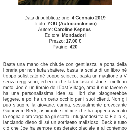
Data di pubblicazione:
4 Gennaio 2019
Titolo:
YOU (Autoconclusivo)
Autore:
Caroline Kepnes
Editore:
Mondadori
Prezzo:
17,00 €
Pagine:
420
Basta una mano che chiude con gentilezza la porta della
libreria per non farla sbattere, basta la scelta di un libro né
troppo sofisticato né troppo sciocco, basta un maglione a V
senza reggiseno, ed ecco che la fantasia di Joe si mette in
moto. Joe è un libraio dell'East Village, ama il suo lavoro e
ha una personalissima idea sui libri che bisognerebbe
leggere, e poi ha un certo occhio per i suoi clienti. Non gli
può sfuggire la giovane, carina, sessualmente provocante
Guinevere Beck, aspirante scrittrice che ha appena varcato
la soglia e ora vaga tra gli scaffali rifugiandosi tra la F e la K,
lanciando dietro di sé un sorrisetto malizioso. Beck è tutto
ciò che Joe ha sempre desiderato: glaciale e al contempo