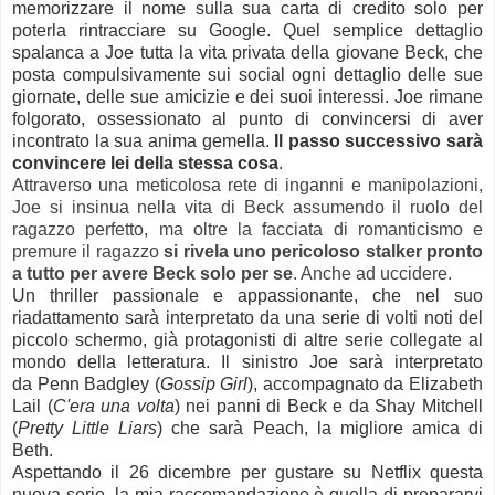
memorizzare il nome sulla sua carta di credito solo per
poterla rintracciare su Google. Quel semplice dettaglio
spalanca a Joe tutta la vita privata della giovane Beck, che
posta compulsivamente sui social ogni dettaglio delle sue
giornate, delle sue amicizie e dei suoi interessi. Joe rimane
folgorato, ossessionato al punto di convincersi di aver
incontrato la sua anima gemella.
Il passo successivo sarà
convincere lei della stessa cosa
.
Attraverso una meticolosa rete di inganni e manipolazioni,
Joe si insinua nella vita di Beck assumendo il ruolo del
ragazzo perfetto, ma oltre la facciata di romanticismo e
premure il ragazzo
si rivela uno pericoloso stalker pronto
a tutto per avere Beck solo per se
. Anche ad uccidere.
Un thriller passionale e appassionante, che nel suo
riadattamento sarà interpretato da una serie di volti noti del
piccolo schermo, già protagonisti di altre serie collegate al
mondo della letteratura. Il sinistro Joe sarà interpretato
da
Penn Badgley (
Gossip Girl
), accompagnato da Elizabeth
Lail (
C'era una volta
) nei panni di Beck e da Shay Mitchell
(
Pretty Little Liars
) che sarà Peach, la migliore amica di
Beth.
Aspettando il 26 dicembre per gustare su Netflix questa
nuova serie, la mia raccomandazione è quella di prepararvi