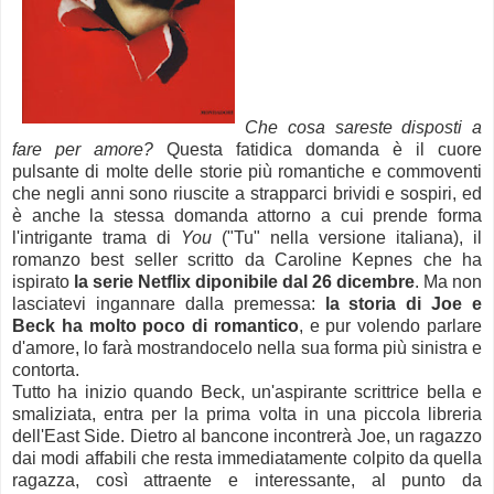
Che cosa sareste disposti a
fare per amore?
Questa fatidica domanda è il cuore
pulsante di molte delle storie più romantiche e commoventi
che negli anni sono riuscite a strapparci brividi e sospiri, ed
è anche la stessa domanda attorno a cui prende forma
l'intrigante trama di
You
("Tu" nella versione italiana), il
romanzo best seller scritto da Caroline Kepnes che ha
ispirato
la serie Netflix diponibile dal 26 dicembre
. Ma non
lasciatevi ingannare dalla premessa:
la storia di Joe e
Beck ha molto poco di romantico
, e pur volendo parlare
d'amore, lo farà mostrandocelo nella sua forma più sinistra e
contorta.
Tutto ha inizio quando Beck, un'aspirante scrittrice bella e
smaliziata, entra per la prima volta in una piccola libreria
dell'East Side. Dietro al bancone incontrerà Joe, un ragazzo
dai modi affabili che resta immediatamente colpito da quella
ragazza, così attraente e interessante, al punto da