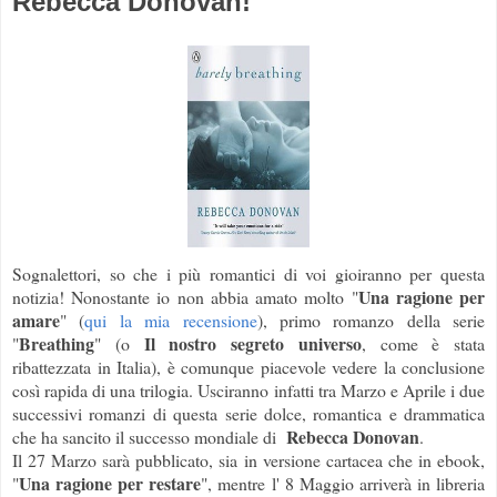
Rebecca Donovan!
Sognalettori, so che i più romantici di voi gioiranno per questa
Una ragione per
notizia! Nonostante io non abbia amato molto "
amare
" (
qui la mia recensione
), primo romanzo della serie
Breathing
Il nostro segreto universo
"
" (o
, come è stata
ribattezzata in Italia), è comunque piacevole vedere la conclusione
così rapida di una trilogia. Usciranno infatti tra Marzo e Aprile i due
successivi romanzi di questa serie dolce, romantica e drammatica
Rebecca Donovan
che ha sancito il successo mondiale di
.
Il 27 Marzo sarà pubblicato, sia in versione cartacea che in ebook,
Una ragione per restare
"
", mentre l' 8 Maggio arriverà in libreria