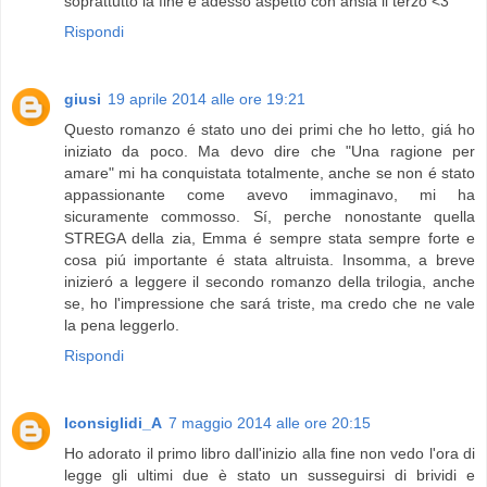
soprattutto la fine e adesso aspetto con ansia il terzo <3
Rispondi
giusi
19 aprile 2014 alle ore 19:21
Questo romanzo é stato uno dei primi che ho letto, giá ho
iniziato da poco. Ma devo dire che "Una ragione per
amare" mi ha conquistata totalmente, anche se non é stato
appassionante come avevo immaginavo, mi ha
sicuramente commosso. Sí, perche nonostante quella
STREGA della zia, Emma é sempre stata sempre forte e
cosa piú importante é stata altruista. Insomma, a breve
inizieró a leggere il secondo romanzo della trilogia, anche
se, ho l'impressione che sará triste, ma credo che ne vale
la pena leggerlo.
Rispondi
Iconsiglidi_A
7 maggio 2014 alle ore 20:15
Ho adorato il primo libro dall'inizio alla fine non vedo l'ora di
legge gli ultimi due è stato un susseguirsi di brividi e