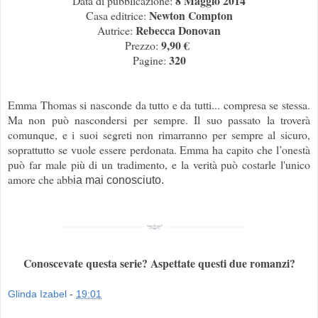
8 Maggio 2014
Data di pubblicazione:
Newton Compton
Casa editrice:
Rebecca Donovan
Autrice:
9,90 €
Prezzo:
320
Pagine:
Emma Thomas si nasconde da tutto e da tutti... compresa se stessa.
Ma non può nascondersi per sempre. Il suo passato la troverà
comunque, e i suoi segreti non rimarranno per sempre al sicuro,
soprattutto se vuole essere perdonata. Emma ha capito che l’onestà
può far male più di un tradimento, e la verità può costarle l'unico
amore che abb
ia mai conosciuto.
Conoscevate questa serie? Aspettate questi due romanzi?
Glinda Izabel
-
19:01