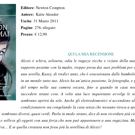
Editore
: Newton Compton
Autore:
Katie Alender
Uscita
: 31 Marzo 2011
Pagine
: 276, rilegato
Prezzo
: € 12,90
QUI LA MIA RECENSIONE
Alexis è schiva, solitaria, odia le ragazze ricche e viziate della s
rapporto pessimo con la madre, troppo presa dai suoi problemi per c
una sorella, Kasey, di tredici anni, che è ossessionata dalle bambol
in un mondo tutto suo. Alexis ha un’unica passione,
la fotografia, e
del tempo nella sua camera oscura, fino a quando in casa n
succedere strane cose. A volte una luce inquietante avvolge le st
sembrano aprirsi da sole. Anche gli elettrodomestici si accendono a
condizionatore sta congelando la casa senza che nessuno riesca a sp
u sembrano diversi, quasi verdi. Parla in modo strano, dice di non ricordare più c
e solleva gli oggetti con una forza che non può appartenere a una ragazzina. Ma 
va… E se quella creatura non fosse più la sorellina di Alexis?