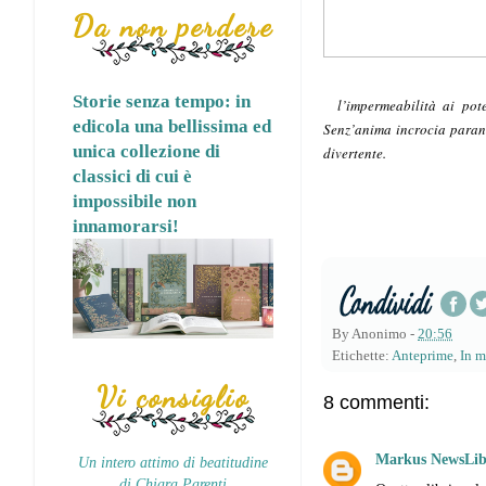
Da non perdere
Storie senza tempo: in
l’impermeabilità ai po
edicola una bellissima ed
Senz’anima incrocia
para
unica collezione di
divertente.
classici di cui è
impossibile non
innamorarsi!
By
Anonimo
-
20:56
Etichette:
Anteprime
,
In 
Vi consiglio
8 commenti:
Markus NewsLib
Un intero attimo di beatitudine
di Chiara Parenti