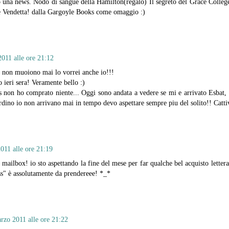
lo una news. Nodo di sangue della Hamilton(regalo) Il segreto del Grace Colleg
 e Vendetta! dalla Gargoyle Books come omaggio :)
011 alle ore 21:12
e non muoiono mai lo vorrei anche io!!!
o ieri sera! Veramente bello :)
s non ho comprato niente... Oggi sono andata a vedere se mi e arrivato Esbat, 
ordino io non arrivano mai in tempo devo aspettare sempre piu del solito!! Cattiv
011 alle ore 21:19
mailbox! io sto aspettando la fine del mese per far qualche bel acquisto letterar
ess" è assolutamente da prendereee! *_*
rzo 2011 alle ore 21:22