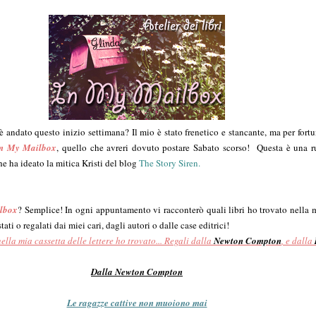
 andato questo inizio settimana? Il mio è stato frenetico e stancante, ma per fort
n My Mailbox
, quello che avreri dovuto postare Sabato scorso! Questa è una r
he ha ideato la mitica Kristi del blog
The Story Siren.
lbox
? Semplice! In ogni appuntamento vi racconterò quali libri ho trovato nella m
tati o regalati dai miei cari, dagli autori o dalle case editrici!
lla mia cassetta delle lettere ho trovato... Regali dalla
Newton Compton
, e dalla
Dalla Newton Compton
Le ragazze cattive non muoiono mai