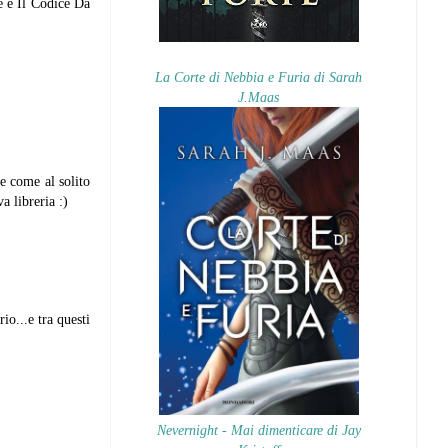
e e Il Codice Da
La Corte di Nebbia e Furia di Sarah
J.Maas
e come al solito
a libreria :)
io...e tra questi
Nevernight - Mai dimenticare di Jay