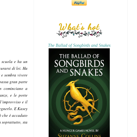
What's hot
The Ballad of Songbirds and Snakes
ua scuola e ha un
urarsi di lei. Ha
e e sembra vivere
 passa gran parte
on cominciano a
anze, e le porte
ll’improvviso
e il
egnerlo. E Kasey
iò che è accaduto
soprattutto, sta