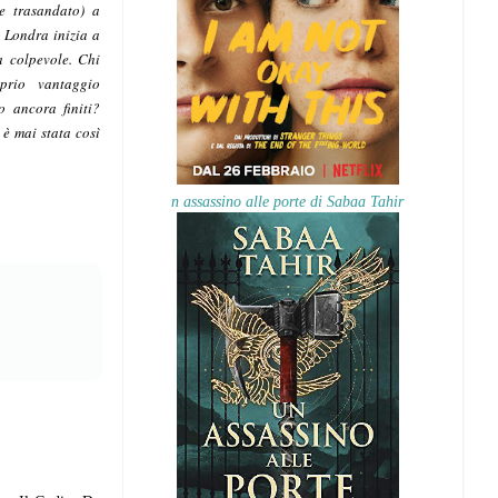
e trasandato) a
i Londra inizia a
a colpevole. Chi
prio vantaggio
 ancora finiti?
 è mai stata così
n assassino alle porte di Sabaa Tahir