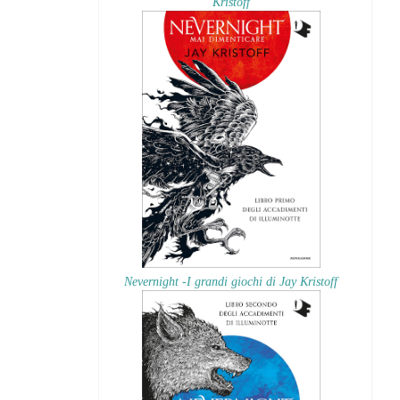
Kristoff
Nevernight -I grandi giochi di Jay Kristoff