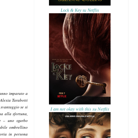
Lock & Key su Netflix
hanno imparato a
Alexia Tarabotti
 svantaggio se si
I am not okay with this su Netflix
a alla sfortuna,
ce – uno sgarbo
abile ombrellino
toria in persona