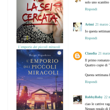
solo uno scambio p
Rispondi
Arimi
21 marzo 2
Io questa settima
Rispondi
L'emporio dei piccoli miracoli
Claudia
21 marzo
Il primo romanzo 
Quattro copie di "
Questa settimana 
Rispondi
RobbyRoby
22 m
ciao le cattive ra
Nessun regalo di l