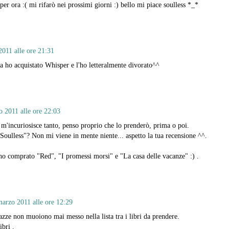
er ora :( mi rifarò nei prossimi giorni :) bello mi piace soulless *_*
011 alle ore 21:31
na ho acquistato Whisper e l'ho letteralmente divorato^^
 2011 alle ore 22:03
m'incuriosisce tanto, penso proprio che lo prenderò, prima o poi.
Soulless"? Non mi viene in mente niente... aspetto la tua recensione ^^.
ho comprato "Red", "I promessi morsi" e "La casa delle vacanze" :) .
arzo 2011 alle ore 12:29
gazze non muoiono mai messo nella lista tra i libri da prendere.
ibri .