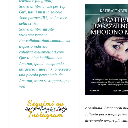
telefilm e fotografia).
Scrivo di libri anche per Top
Girl, tutti i mesi in edicola.
Sono partner IBS, ne La voce
della critica.
Scrivo di libri sul sito
www.teenspace.it
Per collaborazioni contattatemi
a questo indirizzo:
collabs@atelierdeilibri.com
Questo blog è affiliato con
Amazon, quindi comprando
attraverso i suoi link io riceverò
una piccola percentuale da
Amazon, senza sovrapprezzi per
voi!
Seguimi su
è cambiata. I suoi occhi bl
Instagram
soltanto poco tempo prima 
diventando sempre più catti