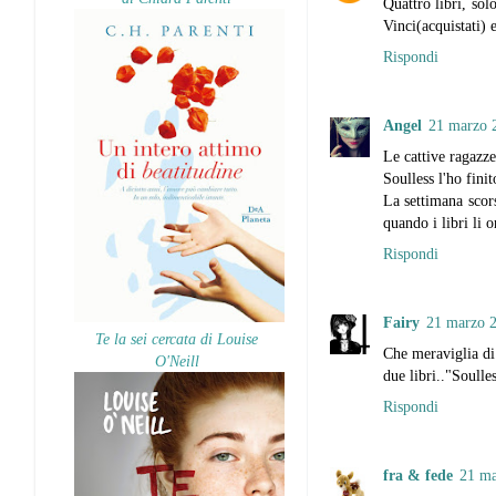
Quattro libri, so
Vinci(acquistati)
Rispondi
Angel
21 marzo 2
Le cattive ragazz
Soulless l'ho finit
La settimana scor
quando i libri li 
Rispondi
Fairy
21 marzo 2
Te la sei cercata di Louise
Che meraviglia di 
O'Neill
due libri.."Soull
Rispondi
fra & fede
21 ma