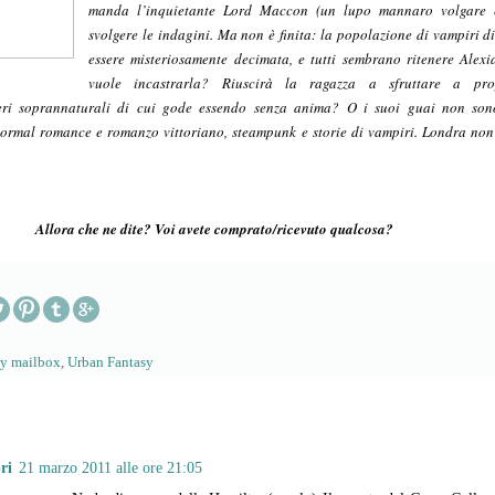
manda l’inquietante Lord Maccon (un lupo mannaro volgare 
svolgere le indagini. Ma non è finita: la popolazione di vampiri d
essere misteriosamente decimata, e tutti sembrano ri­tenere Alexi
vuole incastrarla? Riuscirà la ragazza a sfruttare a pro
teri soprannaturali di cui gode essendo senza anima? O i suoi guai non sono
normal romance
e romanzo vittoriano,
steampunk
e storie di vampiri. Londra non
Allora che ne dite? Voi avete comprato/ricevuto qualcosa?
my mailbox
,
Urban Fantasy
ri
21 marzo 2011 alle ore 21:05