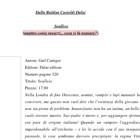
Dalla Baldini Castoldi Dalai
Soulless
(quattro copie ragazzi... cosa vi fa pensare?)
Autore: Gail Carriger
Editore: Dalai editore
Numero pagine 320
Titolo
:
Soulless
Prezzo: 17,90
Nella Londra di fine Ottocento, uomini, vampiri e lupi mannari 
convivere, ma questo non vuol dire che l’esistenza della giovane 
non sia piena di problemi. In­nanzitutto non ha un’anima, un bello
vuole trovare marito. Suo padre è morto e, per aggiungere sfortun
era pure di origine italiana! Quando un vampiro l’aggredi­s
imperdonabile all’etichetta – e lei lo uccide con il suo insepar
parasole, le cose sembrano davvero precipitare: la regina Vit