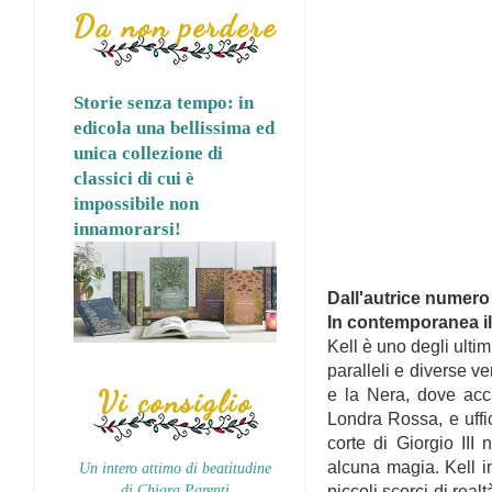
Da non perdere
Storie senza tempo: in
edicola una bellissima ed
unica collezione di
classici di cui è
impossibile non
innamorarsi!
Dall'autrice numero
In contemporanea il
Kell è uno degli ultim
paralleli e diverse ve
Vi consiglio
e la Nera, dove acca
Londra Rossa, e uffi
corte di Giorgio III
alcuna magia. Kell i
Un intero attimo di beatitudine
di Chiara Parenti
piccoli scorci di rea