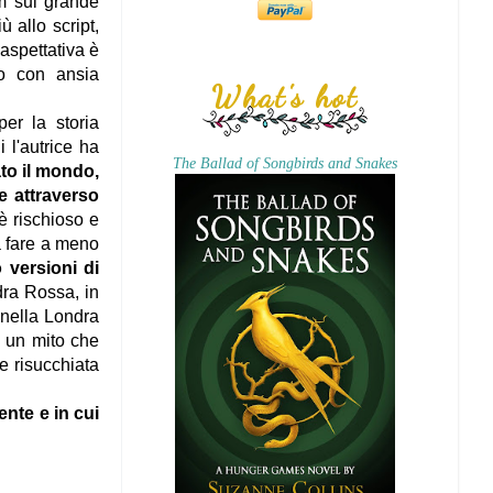
lm sul grande
 allo script,
aspettativa è
no con ansia
What's hot
er la storia
 l'autrice ha
The Ballad of Songbirds and Snakes
to il mondo,
e attraverso
 è rischioso e
a fare a meno
 versioni di
dra Rossa, in
 nella Londra
ù un mito che
e risucchiata
ente e in cui