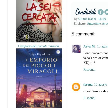
By
Glinda Izabel
-
15:30
Etichette:
Anteprime
,
Avve
5 commenti:
L'emporio dei piccoli miracoli
Arya M.
15 agos
Sono davvero cont
vedo l'ora di comi
XD) *_*
Rispondi
serena
15 agosto 
Ciao! Sembra davv
Rispondi