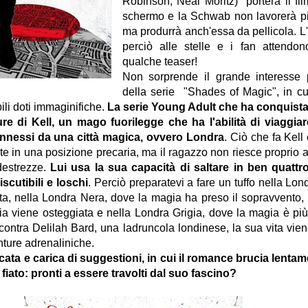
Robinson, Neal Moritz) porterà il fi
schermo e la Schwab non lavorerà più
ma produrrà anch'essa da pellicola. L'
perciò alle stelle e i fan attendo
qualche teaser!
Non sorprende il grande interesse p
della serie "Shades of Magic", in cui
ili doti immaginifiche.
La serie Young Adult che ha conquista
re di Kell, un mago fuorilegge che ha l'abilità di viaggiar
connessi da una città magica, ovvero Londra
. Ciò che fa Kell
e in una posizione precaria, ma il ragazzo non riesce proprio 
destrezze.
Lui usa la sua capacità di saltare in ben quattro
scutibili e loschi
. Perciò preparatevi a fare un tuffo nella Lon
ta, nella Londra Nera, dove la magia ha preso il sopravvento,
a viene osteggiata e nella Londra Grigia, dove la magia è pi
contra Delilah Bard, una ladruncola londinese, la sua vita vien
nture adrenaliniche.
ata e carica di suggestioni, in cui il romance brucia lentam
 fiato: pronti a essere travolti dal suo fascino?