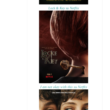
Lock & Key su Netflix
I am not okay with this su Netflix