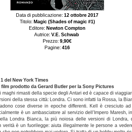
Data di pubblicazione:
12
ottobre 2017
Titolo:
Magic (Shades of magic #1)
Editore:
Newton Compton
Autrice:
V.E. Schwab
Prezzo:
9,90€
Pagine:
416
 1 del New York Times
 film prodotto da Gerard Butler per la Sony Pictures
i maghi rimasti della specie degli Antari ed è capace di viaggiar
rsioni della stessa città: Londra. Ci sono infatti la Rossa, la Bia
dono cose diverse in epoche differenti. Kell è cresciuto ad
cialmente è un ambasciatore al servizio dell’Impero Maresh, in
 nella Londra Bianca, la più noiosa delle versioni di Londra,
n verità è un fuorilegge: aiuta illegalmente le persone a vede
ltà che non potrebbero mai vedere. Si tratta di un hobby molto ri