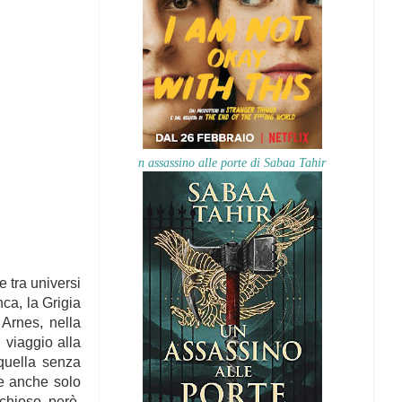
n assassino alle porte di Sabaa Tahir
e tra universi
nca, la Grigia
 Arnes, nella
 viaggio alla
 quella senza
re anche solo
schioso, però,