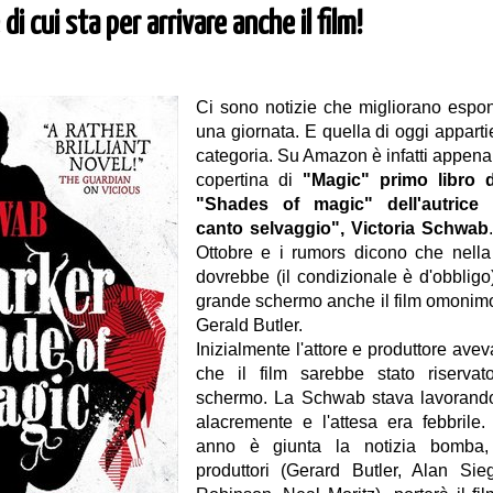
di cui sta per arrivare anche il film!
Ci sono notizie che migliorano espo
una giornata. E quella di oggi appart
categoria. Su Amazon è infatti appen
copertina di
"Magic" primo libro de
"Shades of magic" dell'autrice
canto selvaggio", Victoria Schwab
Ottobre e i rumors dicono che nella
dovrebbe (il condizionale è d'obbligo)
grande schermo anche il film omonimo
Gerald Butler.
Inizialmente l'attore e produttore ave
che il film sarebbe stato riservat
schermo. La Schwab stava lavorando 
alacremente e l'attesa era febbrile.
anno è giunta la notizia bomba,
produttori (
Gerard Butler, Alan Sieg