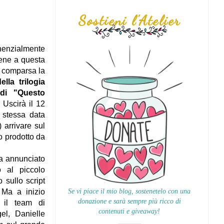
Sostieni l'Atelier
nenzialmente
iene a questa
a comparsa la
lla trilogia
 di "Questo
. Uscirà il 12
 stessa data
 arrivare sul
 prodotto da
va annunciato
o al piccolo
sullo script
Se vi piace il mio blog, sostenetelo con una
 Ma a inizio
donazione e sarà sempre più ricco di
 il team di
contenuti e giveaway!
el, Danielle