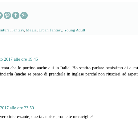
ntura
,
Fantasy
,
Magia
,
Urban Fantasy
,
Young Adult
to 2017 alle ore 19:45
enta che lo portino anche qui in Italia! Ho sentito parlare benissimo di quest
nciarla (anche se penso di prenderla in inglese perché non riuscirei ad aspetta
2017 alle ore 23:50
ero interessante, questa autrice promette meraviglie!