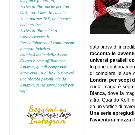
telefilm e fotografia).
Scrivo di libri anche per Top
Girl, tutti i mesi in edicola.
Sono partner IBS, ne La voce
della critica.
Scrivo di libri sul sito
www.teenspace.it
Per collaborazioni contattatemi
dato prova di incredib
a questo indirizzo:
racconta le avventu
collabs@atelierdeilibri.com
universi paralleli 
Questo blog è affiliato con
lo pone continuament
Amazon, quindi comprando
attraverso i suoi link io riceverò
di compiere le sue 
una piccola percentuale da
Londra, per scopi di
Amazon, senza sovrapprezzi per
cui la magia è segre
voi!
Bianca, dove la magi
altro. Quando Kell in
Seguimi su
da un vortice di avve
Una serie spregiudic
Instagram
l'avventura mozza il