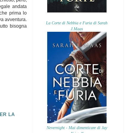
egale andata
 che prima lo
va avventura.
La Corte di Nebbia e Furia di Sarah
utto bisogna
J.Maas
PER LA
Nevernight - Mai dimenticare di Jay