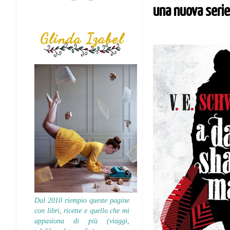
una nuova serie 
Glinda Izabel
Dal 2010 riempio queste pagine
con libri, ricette e quello che mi
appasiona di più (viaggi,