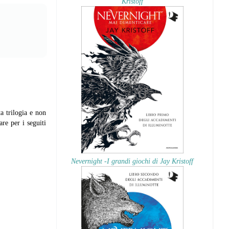
Kristoff
a trilogia e non
re per i seguiti
Nevernight -I grandi giochi di Jay Kristoff