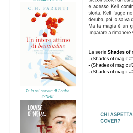
e adesso Kell comin
storta, Kell fugge n
deruba, poi lo salva 
Ma la magia è un gi
imparare a rimanere 
La serie
Shades of 
- (
Shades of magic #
- (
Shades of magic #2
- (
Shades of magic #3
Te la sei cercata di Louise
O'Neill
CHI ASPETTA
COVER?