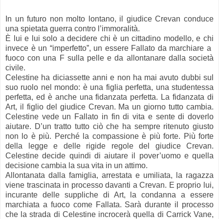
In un futuro non molto lontano, il giudice ​Crevan conduce
una spietata guerra contro l’immoralità.
È lui e lui solo a decidere chi è un cittadino modello, e chi
invece è un “imperfetto”, un essere Fallato da marchiare a ​
fuoco con una ​F sulla pelle e da allontanare dalla società
civile.
Celestine ha diciassette anni e non ha mai avuto dubbi sul
suo ruolo nel mondo: è una figlia perfetta, una studentessa
perfetta, ed è anche una fidanzata perfetta. La fidanzata di
Art, il figlio del giudice Crevan. Ma un giorno tutto cambia.
Celestine vede un Fallato in fin di vita e sente di doverlo
aiutare. D’un tratto tutto ciò che ha sempre ritenuto giusto
non lo è più. Perché la compassione è più forte. Più forte
della legge e delle rigide regole del giudice Crevan.
Celestine decide quindi di aiutare il pover’uomo e quella
decisione cambia la sua vita in un attimo.
Allontanata dalla famiglia, arrestata e umiliata, la ragazza
viene trascinata in processo davanti a Crevan. E proprio lui,
incurante delle suppliche di Art, la condanna a essere
marchiata a fuoco come Fallata. Sarà durante il processo
che la strada di Celestine incrocerà quella di Carrick Vane,