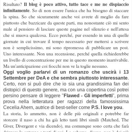
Il blog è poco attivo, tutto tace e me ne dispiaccio
Risultato?
infinitamente
. So di non essere l'unica che ha bisogno di staccare
la spina. So che sicuramente anche voi avrete di meglio da fare
piuttosto che bazzicare da queste parti, ma nonostante ciò mi sento
male al pensiero di lasciare queste pagine nel silenzio e nell'attesa
che si muova qualcosa.
Ecco perché, pur essendo in una di quelle
giornate in cui trovare il tempo necessario per mettersi a scrivere
non è semplicissimo, mi sono ripromessa di pubblicare un post.
Uno interessante. Non una recensione, perché quella richiederebbe
un livello di concentrazione per me in questo momento inarrivabile.
Ma un'anticipazione coi fiocchi non ve la toglie nessuno.
Oggi voglio parlarvi di un romanzo che uscirà i 13
Settembre per DeA e che sembra piuttosto interessante
.
Certo, non si può dire che io sia una grandissima fan dei
distopici di questo genere, ma con una copertina così potrei
persino pensare di leggere "
Flawed - Gli imperfetti
", prima
prova nella letteratura per ragazzi della famossissima
Cecelia Ahern, autrice di best-seller come
P.S. I love you
.
La storia, lo ammetto, non è delle più originali e potrebbe far
storcere il naso a chi ha già letto tanti libri simili (Matched, The
Giver, Divergent e via dicendo), ma comunque sono certa che farà
drizzare le antenne a tanti di voi. Lo schema, dicevo, non è dei più