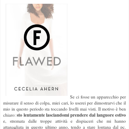
Se ci fosse un apparecchio per
misurare il senso di colpa, miei cari, lo userei per dimostrarvi che il
mio in questo periodo sta toccando livelli mai visti. Il motivo è ben
sto lentamente lasciandomi prendere dal languore estivo
chiaro:
e, stremata dalle troppe attività e dispiaceri che mi hanno
attanagliata in questo ultimo anno, tendo a stare lontana dal pc.