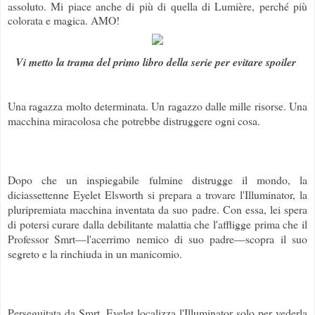
assoluto. Mi piace anche di più di quella di Lumière, perché più
colorata e magica. AMO!
Vi metto la trama del primo libro della serie per evitare spoiler
Una ragazza molto determinata. Un ragazzo dalle mille risorse. Una
macchina miracolosa che potrebbe distruggere ogni cosa.
Dopo che un inspiegabile fulmine distrugge il mondo, la
diciassettenne Eyelet Elsworth si prepara a trovare l'Illuminator, la
pluripremiata macchina inventata da suo padre. Con essa, lei spera
di potersi curare dalla debilitante malattia che l'affligge prima che il
Professor Smrt—l'acerrimo nemico di suo padre—scopra il suo
segreto e la rinchiuda in un manicomio.
Perseguitata da Smrt, Eyelet localizza l'Illuminator solo per vederla