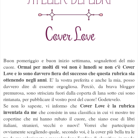
Buon pomeriggio e buon inizio settimana, sognalettori del mio
Ormai per molti di voi non è lunedì se non c'è Cover
cuore.
Love e io sono davvero fiera del successo che questa rubrica sta
ottenendo negli anni
. E' la vostra preferita e anche la mia, posso
davvero dire di esserne orgogliosa. Perciò, da brava blogger
premurosa, sono strisciata fuori dalla coperta di lana sotto cui sono
rintanata, per pubblicare il vostro post del cuore! Godetevelo.
Cover Love è la rubrica
Se non lo sapeste, vi informo che
inventata da me
che consiste in una classifica in cui vi mostro tre
copertine che mi hanno rubato il cuore, che siano esse di libri
italiani, stranieri, vecchi o nuovi! Vorrei che partecipaste
ovviamente scegliendo quale, secondo voi, è la cover più bella tra le
tre da me selezionate e mescolandone l'ordine di classifica, in modo