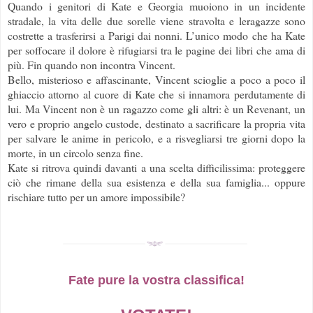
Quando i genitori di Kate e Georgia muoiono in un incidente
stradale, la vita delle due sorelle viene stravolta e leragazze sono
costrette a trasferirsi a Parigi dai nonni. L’unico modo che ha Kate
per soffocare il dolore è rifugiarsi tra le pagine dei libri che ama di
più. Fin quando non incontra Vincent.
Bello, misterioso e affascinante, Vincent scioglie a poco a poco il
ghiaccio attorno al cuore di Kate che si innamora perdutamente di
lui. Ma Vincent non è un ragazzo come gli altri: è un Revenant, un
vero e proprio angelo custode, destinato a sacrificare la propria vita
per salvare le anime in pericolo, e a risvegliarsi tre giorni dopo la
morte, in un circolo senza fine.
Kate si ritrova quindi davanti a una scelta difficilissima: proteggere
ciò che rimane della sua esistenza e della sua famiglia... oppure
rischiare tutto per un amore impossibile?
Fate pure la vostra classifica!