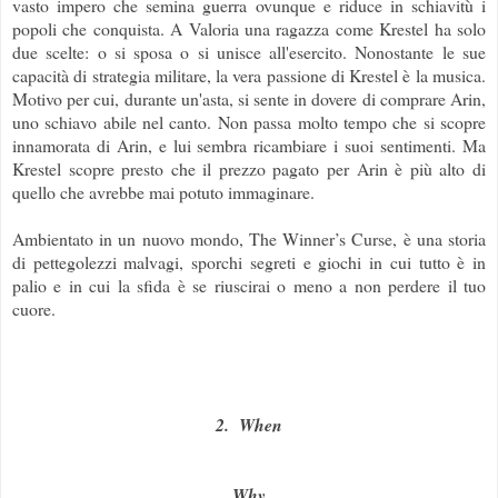
vasto impero che semina guerra ovunque e riduce in schiavitù i
popoli che conquista. A Valoria una ragazza come Krestel ha solo
due scelte: o si sposa o si unisce all'esercito. Nonostante le sue
capacità di strategia militare, la vera passione di Krestel è la musica.
Motivo per cui, durante un'asta, si sente in dovere di comprare Arin,
uno schiavo abile nel canto. Non passa molto tempo che si scopre
innamorata di Arin, e lui sembra ricambiare i suoi sentimenti. Ma
Krestel scopre presto che il prezzo pagato per Arin è più alto di
quello che avrebbe mai potuto immaginare.
Ambientato in un nuovo mondo, The Winner’s Curse, è una storia
di pettegolezzi malvagi, sporchi segreti e giochi in cui tutto è in
palio e in cui la sfida è se riuscirai o meno a non perdere il tuo
cuore.
2. When
Why