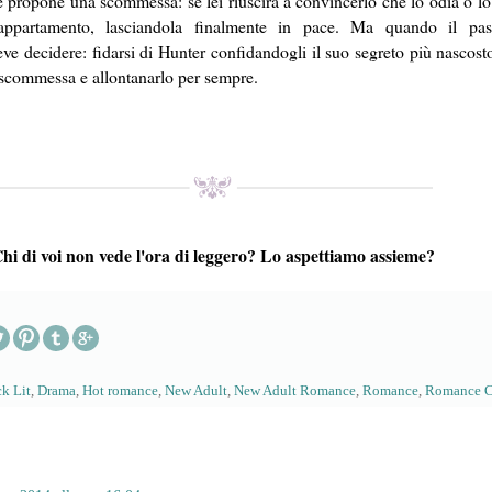
le propone una scommessa: se lei riuscirà a convincerlo che lo odia o lo
'appartamento, lasciandola finalmente in pace. Ma quando il pas
ve decidere: fidarsi di Hunter confidandogli il suo segreto più nascosto 
a scommessa e allontanarlo per sempre.
hi di voi non vede l'ora di leggero? Lo aspettiamo assieme?
k Lit
,
Drama
,
Hot romance
,
New Adult
,
New Adult Romance
,
Romance
,
Romance C