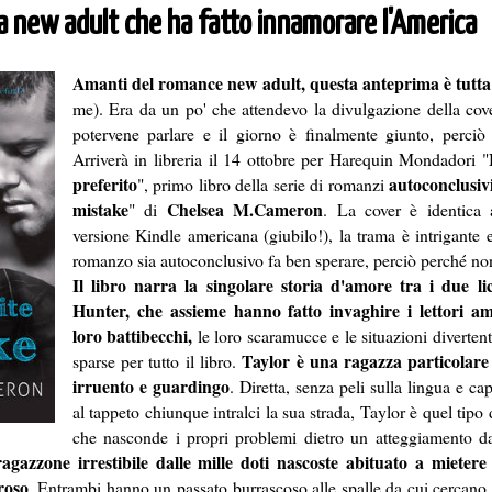
a new adult che ha fatto innamorare l'America
Amanti del romance new adult, questa anteprima è tutta
me). Era da un po' che attendevo la divulgazione della cove
potervene parlare e il giorno è finalmente giunto, perciò t
Arriverà in libreria il 14 ottobre per Harequin Mondadori "
preferito
autoconclusiv
", primo libro della serie di romanzi
mistake
Chelsea M.Cameron
" di
. La cover è identica 
versione Kindle americana (giubilo!), la trama è intrigante e 
romanzo sia autoconclusivo fa ben sperare, perciò perché no
Il libro narra la singolare storia d'amore tra i due li
Hunter, che assieme hanno fatto invaghire i lettori am
loro battibecchi,
le loro scaramucce e le situazioni diverten
Taylor è una ragazza particolare
sparse per tutto il libro.
irruento e guardingo
. Diretta, senza peli sulla lingua e ca
al tappeto chiunque intralci la sua strada, Taylor è quel tipo 
che nasconde i propri problemi dietro un atteggiamento 
ragazzone irrestibile dalle mille doti nascoste abituato a mieter
roso
. Entrambi hanno un passato burrascoso alle spalle da cui cercano d