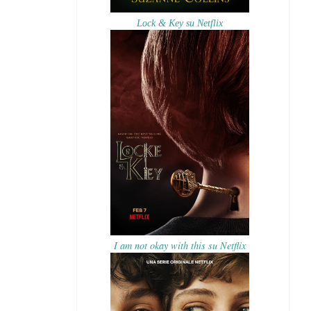
Lock & Key su Netflix
I am not okay with this su Netflix