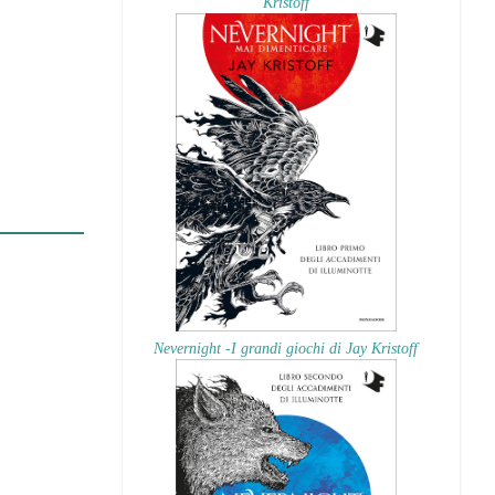
Kristoff
Nevernight -I grandi giochi di Jay Kristoff