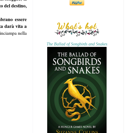
 del destino,
mbrano essere
What's hot
za darà vita a
inciampa nella
The Ballad of Songbirds and Snakes