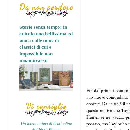
Da non perdere
Storie senza tempo: in
edicola una bellissima ed
unica collezione di
classici di cui è
impossibile non
innamorarsi!
Fin dal primo incontro,
suo nuovo coinquilino. 
charme. Dall'altra è il 
Vi consiglio
questo motivo che Taylo
Hunter se ne vada... pr
passato, ma Taylor ha u
Un intero attimo di beatitudine
di Chiara Parenti