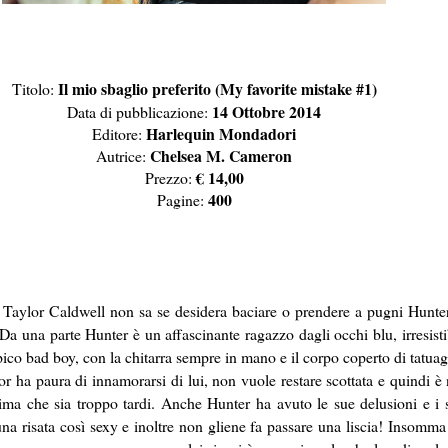
Il mio sbaglio preferito (My favorite mistake #1)
Titolo:
14 Ottobre 2014
Data di pubblicazione:
Harlequin Mondadori
Editore:
Chelsea M. Cameron
Autrice:
€ 14,00
Prezzo:
400
Pagine:
 Taylor Caldwell non sa se desidera baciare o prendere a pugni Hunter 
Da una parte Hunter è un affascinante ragazzo dagli occhi blu, irresisti
tipico bad boy, con la chitarra sempre in mano e il corpo coperto di tatuag
r ha paura di innamorarsi di lui, non vuole restare scottata e quindi è
ima che sia troppo tardi. Anche Hunter ha avuto le sue delusioni e i s
na risata così sexy e inoltre non gliene fa passare una liscia! Insomm