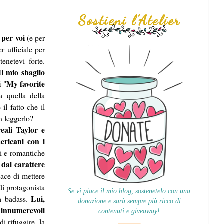
Sostieni l'Atelier
 per voi
(e per
r ufficiale per
enetevi forte.
Il mio sbaglio
i
My favorite
"
a quella della
il fatto che il
n leggerlo?
ceali Taylor e
ericani con i
ti e romantiche
 dal carattere
pace di mettere
di protagonista
Se vi piace il mio blog, sostenetelo con una
Lui,
da badass.
donazione e sarà sempre più ricco di
e innumerevoli
contenuti e giveaway!
i rifuggire, la