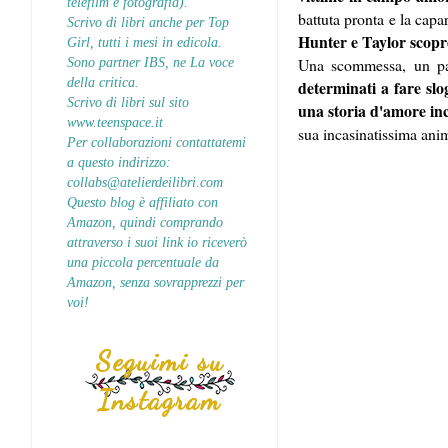
telefilm e fotografia).
battuta pronta e la capa
Scrivo di libri anche per Top
Hunter e Taylor scopro
Girl, tutti i mesi in edicola.
Sono partner IBS, ne La voce
Una scommessa, un pat
della critica.
determinati a fare slo
Scrivo di libri sul sito
una storia d'amore inc
www.teenspace.it
sua incasinatissima ani
Per collaborazioni contattatemi
a questo indirizzo:
collabs@atelierdeilibri.com
Questo blog è affiliato con
Amazon, quindi comprando
attraverso i suoi link io riceverò
una piccola percentuale da
Amazon, senza sovrapprezzi per
voi!
Seguimi su
Instagram