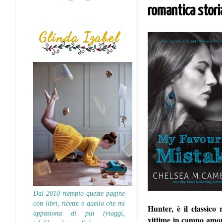
romantica stori
Glinda Izabel
Dal 2010 riempio queste pagine
con libri, ricette e quello che mi
Hunter, è il classico 
appasiona di più (viaggi,
vittime in campo amo