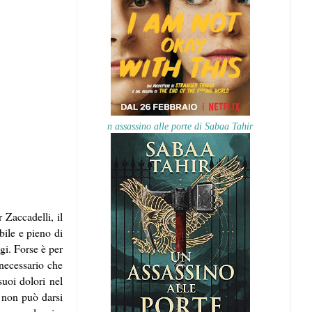
n assassino alle porte di Sabaa Tahir
Zaccadelli, il
bile e pieno di
gi. Forse è per
 necessario che
uoi dolori nel
a non può darsi