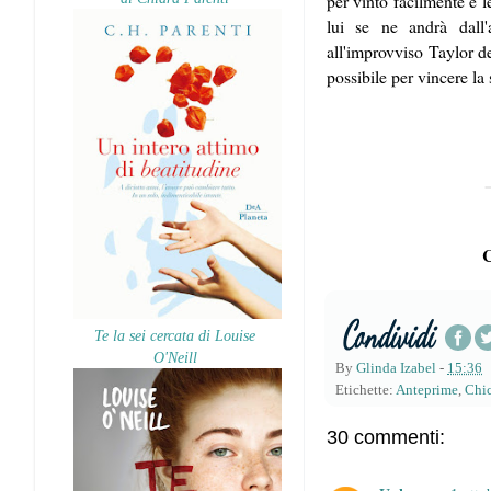
per vinto facilmente e 
lui se ne andrà dall
all'improvviso Taylor de
possibile per vincere l
C
Te la sei cercata di Louise
O'Neill
By
Glinda Izabel
-
15:36
Etichette:
Anteprime
,
Chic
30 commenti: