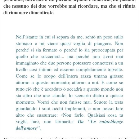
che nessuno dei due vorrebbe mai ricordare, ma che si rifiuta
di rimanere dimenticat
o.
Nell’istante in cui si separa da me, sento un peso sullo
stomaco e mi viene quasi voglia di piangere. Non
perché si sia fermato o perché io sia preoccupata per
quello che succederà... ma perché non avrei mai
immaginato che due persone potessero connettersi a un
livello così intimo ed esserne completamente travolte.
Come se lo scopo dell’intera razza umana girasse
attorno a questo momento; attorno a noi. È come se
tutto ciò che è accaduto o accadrà a questo mondo non
sia altro che uno sfondo, lo scenario dietro a questo
momento. Vorrei che non finisse mai. Scuoto la testa
guardando i suoi occhi imploranti, e non posso fare
altro che sussurrare: «Non farlo. Qualsiasi cosa tu
voglia fare, non fermarti.»
Da "Le coincidenze
dell'amore".