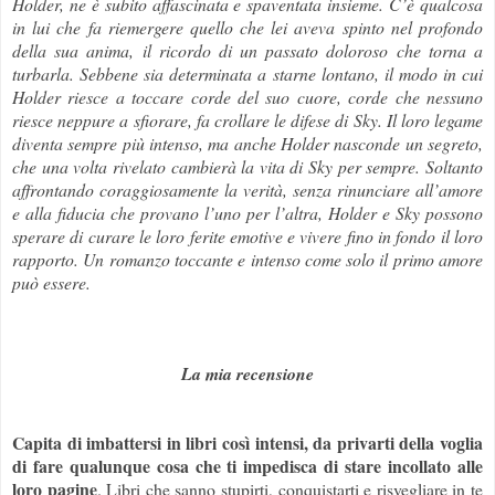
Holder, ne è subito affascinata e spaventata insieme. C’è qualcosa
in lui che fa riemergere quello che lei aveva spinto nel profondo
della sua anima, il ricordo di un passato doloroso che torna a
turbarla. Sebbene sia determinata a starne lontano, il modo in cui
Holder riesce a toccare corde del suo cuore, corde che nessuno
riesce neppure a sfiorare, fa crollare le difese di Sky. Il loro legame
diventa sempre più intenso, ma anche Holder nasconde un segreto,
che una volta rivelato cambierà la vita di Sky per sempre. Soltanto
affrontando coraggiosamente la verità, senza rinunciare all’amore
e alla fiducia che provano l’uno per l’altra, Holder e Sky possono
sperare di curare le loro ferite emotive e vivere fino in fondo il loro
rapporto. Un romanzo toccante e intenso come solo il primo amore
può essere.
La mia recensione
Capita di imbattersi in libri così intensi, da privarti della voglia
di fare qualunque cosa che ti impedisca di stare incollato alle
loro pagine
. Libri che sanno stupirti, conquistarti e risvegliare in te