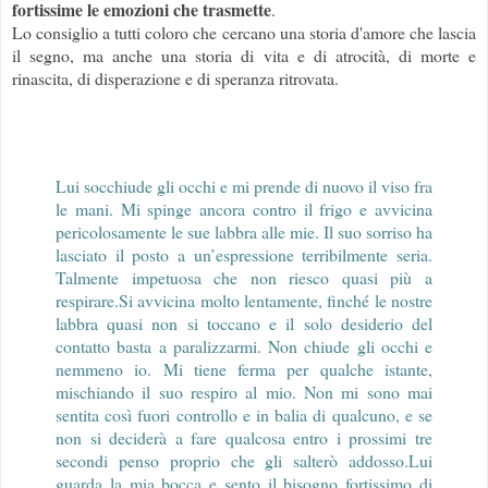
fortissime le emozioni che trasmette
.
Lo consiglio a tutti coloro che cercano una storia d'amore che lascia
il segno, ma anche una storia di vita e di atrocità, di morte e
rinascita, di disperazione e di speranza ritrovata.
Lui socchiude gli occhi e mi prende di nuovo il viso fra
le mani. Mi spinge ancora contro il frigo e avvicina
pericolosamente le sue labbra alle mie. Il suo sorriso ha
lasciato il posto a un’espressione terribilmente seria.
Talmente impetuosa che non riesco quasi più a
respirare.
Si avvicina molto lentamente, finché le nostre
labbra quasi non si toccano e il solo desiderio del
contatto basta a paralizzarmi. Non chiude gli occhi e
nemmeno io. Mi tiene ferma per qualche istante,
mischiando il suo respiro al mio. Non mi sono mai
sentita così fuori controllo e in balia di qualcuno, e se
non si deciderà a fare qualcosa entro i prossimi tre
secondi penso proprio che gli salterò addosso.
Lui
guarda la mia bocca e sento il bisogno fortissimo di