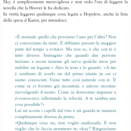
Sky, è semplicemente meravigliosa e non vedo l'ora di leggere la
novella che la Hoover le ha dedicato.
In verità leggerei qualunque cosa legata a Hopeless, anche la lista
della spesa d Karen, per intenderci.
«È normale quello che proviamo l’uno per l’altra? Non
ci conosciamo da tanto. E abbiamo passato la maggior
parte del tempo a evitarci. Ma non so, è che con te è
tutto diverso. Immagino che quando due persone
iniziano a uscire insieme gli serva qualche mese per
stabilire un legame.» Alzo la testa e lo guardo. «A me
è sembrato di averlo sin dal primo istante in cui ci
siamo conosciuti. Viene tutto così naturale con te. È
come se ci fossimo già incontrati, e adesso stessimo
riavvolgendo il nastro. Come se dovessimo imparare a
ri-conoscerci, rallentando la velocità. A te sembra una
cosa possibile?»
Lui mi scosta i capelli dal viso e mi guarda in maniera
completamente diversa da prima.
«Qualunque cosa sia, non voglio analizzarla. E non
voglio che lo faccia nemmeno tu, okay? Ringraziamo