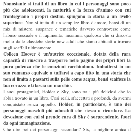
Nonostante si tratti di un libro in cui i personaggi sono poco
più che adolescenti, la maturità e la forza d'animo con cui
fronteggiano i propri destini, spingono la storia a un livello
superiore.
Non si tratta di un semplice libro d'amore, bensì di un
mix di mistero, suspance e tematiche davvero controverse come
l'abuso sessuale e il rapimento, insomma qualcosa che si discosta
molto dalle classiche storie new adult che siamo abituati a trovare
sugli scaffali ultimamente.
Colleen Hoover è un'autrice eccezionale, dotata della rara
capacità di riuscire a trasporre nelle pagine dei pripri libri la
pura potenza che le emozioni racchiudono. Imbattersi in un
suo romanzo equivale a tuffarsi a capo fitto in una storia che
non si limita a passarti sulla pelle come acqua, bensì scalfisce la
tua corazza e ti lascia un marchio.
I suoi protagonisti, Holder e Sky, sono tra i più deliziosi che io
abbia trovato in un libro. Così reali, sfaccettati e profondi, da avermi
Holder, in particolare, è uno dei
conquistato senza appello.
personaggi maschili più adorabili che riesca a ricordare. La
devozione con cui si prende cura di Sky è sorprendente, fuori
da ogni immaginazione.
Che dire poi dei personaggi secondari? Six, la migliore amica d