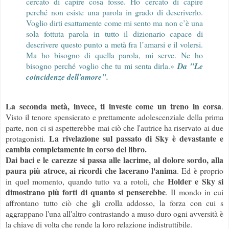
cercato di capire cosa fosse. Ho cercato di capire
perché non esiste una parola in grado di descriverlo.
Voglio dirti esattamente come mi sento ma non c’è una
sola fottuta parola in tutto il dizionario capace di
descrivere questo punto a metà fra l’amarsi e il volersi.
Ma ho bisogno di quella parola, mi serve. Ne ho
bisogno perché voglio che tu mi senta dirla.»
Da "Le
coincidenze dell'amore".
La seconda metà, invece, ti investe come un treno in corsa
.
Visto il tenore spensierato e prettamente adolescenziale della prima
parte, non ci si aspetterebbe mai ciò che l'autrice ha riservato ai due
La rivelazione sul passato di Sky è devastante e
protagonisti.
cambia completamente in corso del libro.
Dai baci e le carezze si passa alle lacrime, al dolore sordo, alla
paura più atroce, ai ricordi che lacerano l'anima
. Ed è proprio
Holder e Sky si
in quel momento, quando tutto va a rotoli, che
dimostrano più forti di quanto si penserebbe
. Il mondo in cui
affrontano tutto ciò che gli crolla addosso, la forza con cui s
aggrappano l'una all'altro contrastando a muso duro ogni avversità è
la chiave di volta che rende la loro relazione indistruttibile.