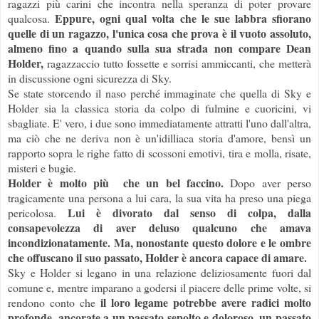
ragazzi più carini che incontra nella speranza di poter provare
Eppure, ogni qual volta che le sue labbra sfiorano
qualcosa.
quelle di un ragazzo, l'unica cosa che prova è il vuoto assoluto,
almeno fino a quando sulla sua strada non compare Dean
Holder,
ragazzaccio tutto fossette e sorrisi ammiccanti, che metterà
in discussione ogni sicurezza di Sky.
Se state storcendo il naso perché immaginate che quella di Sky e
Holder sia la classica storia da colpo di fulmine e cuoricini, vi
sbagliate. E' vero, i due sono immediatamente attratti l'uno dall'altra,
ma ciò che ne deriva non è un'idilliaca storia d'amore, bensì un
rapporto sopra le righe fatto di scossoni emotivi, tira e molla, risate,
misteri e bugie.
Holder è molto più che un bel faccino.
Dopo aver perso
tragicamente una persona a lui cara, la sua vita ha preso una piega
Lui è divorato dal senso di colpa, dalla
pericolosa.
consapevolezza di aver deluso qualcuno che amava
incondizionatamente. Ma, nonostante questo dolore e le ombre
che offuscano il suo passato, Holder è ancora capace di amare.
Sky e Holder si legano in una relazione deliziosamente fuori dal
comune e, mentre imparano a godersi il piacere delle prime volte, si
il loro legame potrebbe avere radici molto
rendono conto che
profonde, ancorate a un passato sepolto e doloroso, un passato