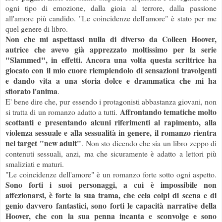
ogni tipo di emozione, dalla gioia al terrore, dalla passione
all'amore più candido. "Le coincidenze dell'amore" è stato per me
quel genere di libro.
Non che mi aspettassi nulla di diverso da Colleen Hoover,
autrice che avevo già apprezzato moltissimo per la serie
"Slammed", in effetti. Ancora una volta questa scrittrice ha
giocato con il mio cuore riempiendolo di sensazioni travolgenti
e dando vita a una storia dolce e drammatica che mi ha
sfiorato l'anima
.
E' bene dire che, pur essendo i protagonisti abbastanza giovani, non
Affrontando tematiche molto
si tratta di un romanzo adatto a tutti.
scottanti e presentando alcuni riferimenti al rapimento, alla
violenza sessuale e alla sessualità in genere, il romanzo rientra
nel target "new adult"
. Non sto dicendo che sia un libro zeppo di
contenuti sessuali, anzi, ma che sicuramente è adatto a lettori più
smaliziati e maturi.
"Le coincidenze dell'amore" è un romanzo forte sotto ogni aspetto.
Sono forti i suoi personaggi, a cui è impossibile non
affezionarsi, è forte la sua trama, che cela colpi di scena e di
genio davvero fantastici, sono forti le capacità narrative della
Hoover, che con la sua penna incanta e sconvolge e sono