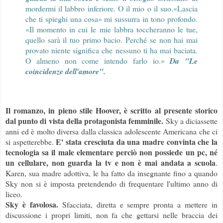
mordermi il labbro inferiore. O il mio o il suo.
«Lascia
che ti spieghi una cosa» mi sussurra in tono profondo.
«Il momento in cui le mie labbra toccheranno le tue,
quello sarà il tuo primo bacio. Perché se non hai mai
provato niente significa che nessuno ti ha mai baciata.
O almeno non come intendo farlo io.»
Da "Le
coincidenze dell'amore".
Il romanzo, in pieno stile Hoover, è scritto al presente storico
dal punto di vista della protagonista femminile.
Sky a diciassette
anni ed è molto diversa dalla classica adolescente Americana che ci
E' stata cresciuta da una madre convinta che la
si aspetterebbe.
tecnologia sa il male elementare perciò non possiede un pc, né
un cellulare, non guarda la tv e non è mai andata a scuola
.
Karen, sua madre adottiva, le ha fatto da insegnante fino a quando
Sky non si è imposta pretendendo di frequentare l'ultimo anno di
liceo.
Sky è favolosa.
Sfacciata, diretta e sempre pronta a mettere in
discussione i propri limiti, non fa che gettarsi nelle braccia dei