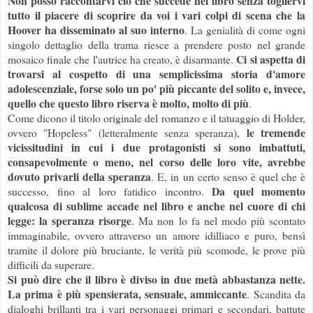
Non posso raccontarvi ciò che succede nel libro senza togliervi
tutto il piacere di scoprire da voi i vari colpi di scena che la
Hoover ha disseminato al suo interno
. La genialità di come ogni
singolo dettaglio della trama riesce a prendere posto nel grande
Ci si aspetta di
mosaico finale che l'autrice ha creato, è disarmante.
trovarsi al cospetto di una semplicissima storia d'amore
adolescenziale, forse solo un po' più piccante del solito e, invece,
quello che questo libro riserva è molto, molto di più
.
Come dicono il titolo originale del romanzo e il tatuaggio di Holder,
le tremende
ovvero "Hopeless" (letteralmente senza speranza),
vicissitudini in cui i due protagonisti si sono imbattuti,
consapevolmente o meno, nel corso delle loro vite, avrebbe
dovuto privarli della speranza
. E, in un certo senso è quel che è
Da quel momento
successo, fino al loro fatidico incontro.
qualcosa di sublime accade nel libro e anche nel cuore di chi
legge: la speranza risorge
. Ma non lo fa nel modo più scontato
immaginabile, ovvero attraverso un amore idilliaco e puro, bensì
tramite il dolore più bruciante, le verità più scomode, le prove più
difficili da superare.
Si può dire che il libro è diviso in due metà abbastanza nette.
La prima è più spensierata, sensuale, ammiccante
. Scandita da
dialoghi brillanti tra i vari personaggi primari e secondari, battute