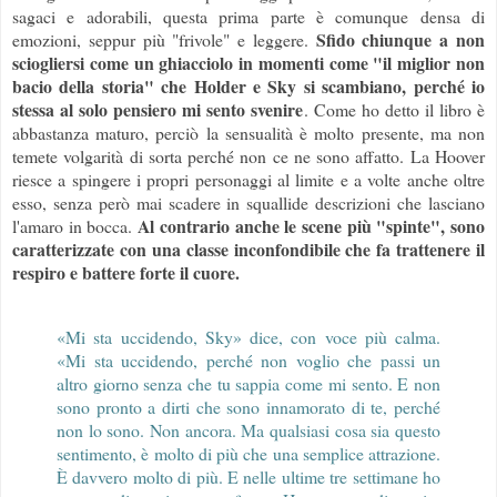
sagaci e adorabili, questa prima parte è comunque densa di
Sfido chiunque a non
emozioni, seppur più "frivole" e leggere.
sciogliersi come un ghiacciolo in momenti come "il miglior non
bacio della storia" che Holder e Sky si scambiano, perché io
stessa al solo pensiero mi sento svenire
. Come ho detto il libro è
abbastanza maturo, perciò la sensualità è molto presente, ma non
temete volgarità di sorta perché non ce ne sono affatto. La Hoover
riesce a spingere i propri personaggi al limite e a volte anche oltre
esso, senza però mai scadere in squallide descrizioni che lasciano
Al contrario anche le scene più "spinte", sono
l'amaro in bocca.
caratterizzate con una classe inconfondibile che fa trattenere il
respiro e battere forte il cuore.
«Mi sta uccidendo, Sky» dice, con voce più calma.
«Mi sta uccidendo, perché non voglio che passi un
altro giorno senza che tu sappia come mi sento. E non
sono pronto a dirti che sono innamorato di te, perché
non lo sono. Non ancora. Ma qualsiasi cosa sia questo
sentimento, è molto di più che una semplice attrazione.
È davvero molto di più. E nelle ultime tre settimane ho