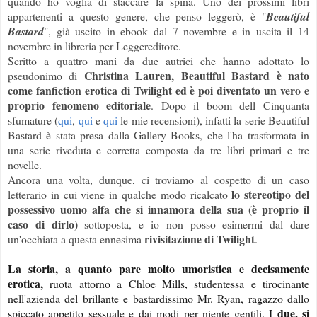
quando ho voglia di staccare la spina. Uno dei prossimi libri
appartenenti a questo genere, che penso leggerò, è "
Beautiful
Bastard
", già uscito in ebook dal 7 novembre e in uscita il 14
novembre in libreria per Leggereditore.
Scritto a quattro mani da due autrici che hanno adottato lo
Christina Lauren, Beautiful Bastard è nato
pseudonimo di
come fanfiction erotica di Twilight ed è poi diventato un vero e
proprio fenomeno editoriale
. Dopo il boom dell Cinquanta
sfumature (
qui
,
qui
e
qui
le mie recensioni), infatti la serie Beautiful
Bastard è stata presa dalla Gallery Books, che l'ha trasformata in
una serie riveduta e corretta composta da tre libri primari e tre
novelle.
Ancora una volta, dunque, ci troviamo al cospetto di un caso
lo stereotipo del
letterario in cui viene in qualche modo ricalcato
possessivo uomo alfa che si innamora della sua (è proprio il
caso di dirlo)
sottoposta, e io non posso esimermi dal dare
rivisitazione di Twilight
un'occhiata a questa ennesima
.
La storia, a quanto pare molto umoristica e decisamente
erotica,
ruota attorno a Chloe Mills, studentessa e tirocinante
nell'azienda del brillante e bastardissimo Mr. Ryan, ragazzo dallo
due, si
spiccato appetito sessuale e dai modi per niente gentili. I