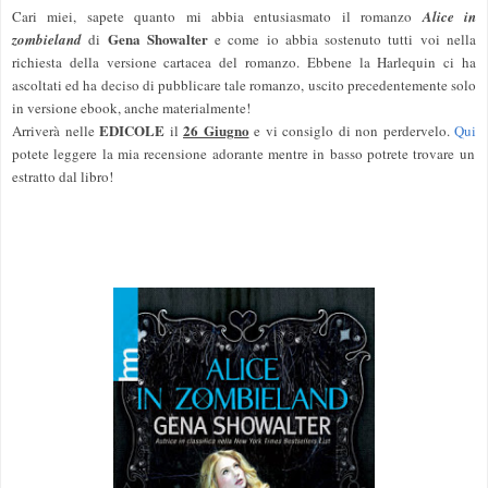
Cari mi
ei, sapete quan
to mi abbia entusiasmato il romanzo
Alice in
Gena Sho
wa
lter
zombieland
di
e come io a
bb
ia sostenuto tutti voi nella
richiesta d
ella ver
sione
cartacea del romanzo. Ebbene
la Har
lequin ci ha
ascoltati ed ha deciso di pubblicare
tale romanzo, uscito precedente
mente solo
in vers
ione ebook, anche
mater
ialmente!
EDI
COLE
26 Giugno
Arriverà nelle
il
e vi consigl
o di non perdervelo.
Qui
p
ot
ete leggere la mia recensione
adorante mentre in basso potrete trovare un
estratto d
al libro!