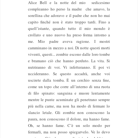
Alice Bell e la notte del mio sedicesimo
compleanno ho perso la madre che amavo, la
sorellina che adoravo e il padre che non ho mai
capito finché non è stato troppo tardi. Fino a
quell’istante, quando tutto il mio mondo è
crollato e uno nuovo ha preso forma intorno a
me. Mio padre aveva ragione. I mostri
camminano in mezzo a noi. Di notte questi morti
viventi, questi... zombie escono dalle loro tombe
e bramano ciò che hanno perduto. La vita. Si
nutriranno di voi. Vi infetteranno. E poi vi
uccideranno. Se questo accadrà, anche voi
uscirete dalla tomba. È un cerchio senza fine,
come un topo che corre all’interno di una ruota
di filo spinato: sanguina e muore lentamente
mentre le punte acuminate gli penetrano sempre
più nella carne, ma non ha modo di fermare lo
slancio letale. Gli zombie non conoscono la
paura, non conoscono il dolore, ma hanno fame.
Oh, se hanno fame. C’è un solo modo per
fermarli, ma non posso spiegarvelo. Ve lo devo