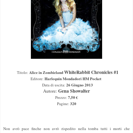
WhiteRabbit Chronicles #1
Alice in Zombieland
Ti
t
olo
:
Harlequin Mondadori
HM
P
ocket
Editore:
26 Giugno 2013
Data di uscita:
Gena Showalter
Autore:
7,50 €
Prezzo
:
320
Pagine:
Non avrò pace finche non avrò rispedito nella tomba tutti i morti che