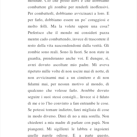
mostrare. Ciò che posso dirvi è che dobbiamo
combattere gli zombie per renderli inoffensivi.
Per combatterli, dobbiamo avvicinarci a loro. E
per farlo, dobbiamo essere un po’ coraggiosi e
molto folli. Ma la volete sapere una cosa?
Preferisco che il mondo mi consideri pazza
mentre cado combattendo, invece di trascorrere il
resto della vita nascondendomi dalla verità. Gli
zombie sono reali. Sono là fuori. Se non state in
guardia, prenderanno anche voi. E dunque, sì,
avrei dovuto ascoltare mio padre. Mi aveva
ripetuto mille volte di non uscire mai di notte, di
non avvicinarmi mai a un cimitero e di non
fidarmi mai, per nessun motivo al mondo, di
qualcuno che volesse farlo. Avrebbe dovuto
seguire i suoi stessi consigli... Invece si è fidato
di me e io l’ho convinto a fare entrambe le cose.
Se potessi tornare indietro, farei migliaia di cose
in modo diverso. Direi di no a mia sorella. Non
chiederei a mia madre di parlare con papà. Non
piangerei. Mi sigillerei le labbra e ingoierei
quelle parole odiose. E a parte questo,