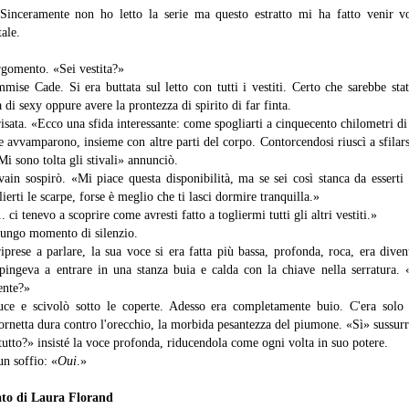
Sinceramente non ho letto la serie ma questo estratto mi ha fatto venir vo
ale.
gomento. «Sei vestita?»
mise Cade. Si era buttata sul letto con tutti i vestiti. Certo che sarebbe st
 di sexy oppure avere la prontezza di spirito di far finta.
isata. «Ecco una sfida interessante: come spogliarti a cinquecento chilometri di
avvamparono, insieme con altre parti del corpo. Contorcendosi riuscì a sfilarsi
Mi sono tolta gli stivali» annunciò.
ain sospirò. «Mi piace questa disponibilità, ma se sei così stanca da esserti b
ierti le scarpe, forse è meglio che ti lasci dormire tranquilla.»
 ci tenevo a scoprire come avresti fatto a togliermi tutti gli altri vestiti.»
lungo momento di silenzio.
prese a parlare, la sua voce si era fatta più bassa, profonda, roca, era diven
spingeva a entrare in una stanza buia e calda con la chiave nella serratura.
ente?»
uce e scivolò sotto le coperte. Adesso era completamente buio. C'era solo 
ornetta dura contro l'orecchio, la morbida pesantezza del piumone. «Sì» sussurr
utto?» insisté la voce profonda, riducendola come ogni volta in suo potere.
un soffio: «
Oui
.»
ato di Laura Florand