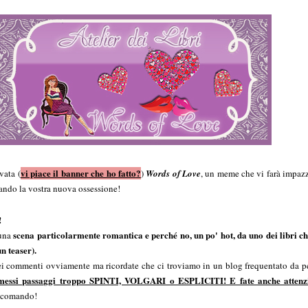
vi piace il banner
che ho
fatto
?
vata (
)
Words of Love
, un meme che vi farà impazzi
tando la vostra nuova ossessione!
!
scena particolarmente romantica e perché no, un po' hot, da uno dei libri ch
 una
n teaser).
nei commenti ovviamente ma ricordate che ci troviamo in un blog frequentato da pe
ssi passaggi troppo SPINTI, VOLGARI o ESPLICITI! E fate anche attenzi
accomando!