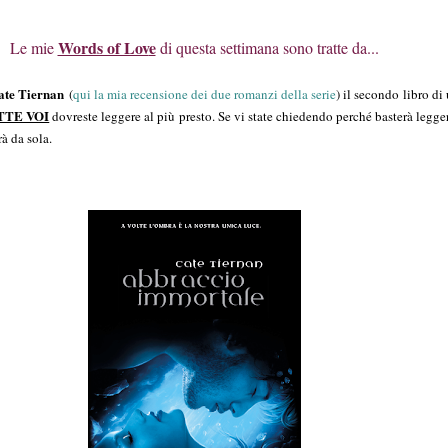
Words of Lov
e
Le mie
di questa settimana sono tratte da...
ate Tiernan
(
qui la mia recensione dei due romanzi della serie
) il secondo libro di 
TTE VOI
dovreste leggere al più presto. Se vi state chiedendo perché basterà legger
rà da sola.