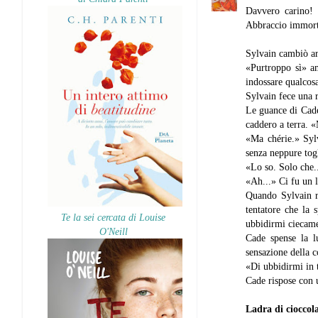
Davvero carino! 
Abbraccio immort
Sylvain cambiò ar
«Purtroppo sì» am
indossare qualcosa
Sylvain fece una r
Le guance di Cade 
caddero a terra. «
«Ma chérie.» Sylv
senza neppure togl
«Lo so. Solo che...
«Ah...» Ci fu un 
Quando Sylvain ri
tentatore che la 
Te la sei cercata di Louise
ubbidirmi ciecam
O'Neill
Cade spense la l
sensazione della c
«Di ubbidirmi in t
Cade rispose con 
Ladra di cioccol