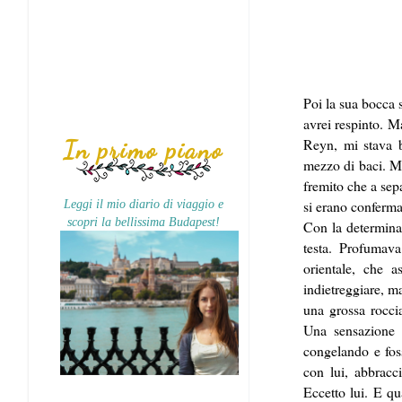
Poi la sua bocca 
avrei respinto. M
Reyn, mi stava b
In primo piano
mezzo di baci. Mi
fremito che a sepa
si erano conferma
Leggi il mio diario di viaggio e
scopri la bellissima Budapest!
Con la determina
testa. Profumav
orientale, che 
indietreggiare, m
una grossa rocci
Una sensazione c
congelando e fos
con lui, abbracc
Eccetto lui. E qu