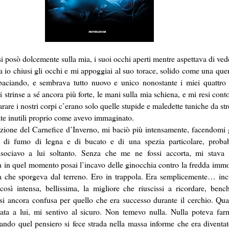
si posò dolcemente sulla mia, i suoi occhi aperti mentre aspettava di ved
a io chiusi gli occhi e mi appoggiai al suo torace, solido come una quer
aciando, e sembrava tutto nuovo e unico nonostante i miei quattro 
 strinse a sé ancora più forte, le mani sulla mia schiena, e mi resi con
rare i nostri corpi c’erano solo quelle stupide e maledette tuniche da st
te inutili proprio come avevo immaginato.
zione del Carnefice d’Inverno, mi baciò più intensamente, facendomi g
a di fumo di legna e di bucato e di una spezia particolare, proba
associavo a lui soltanto. Senza che me ne fossi accorta, mi stava
a in quel momento posai l’incavo delle ginocchia contro la fredda immob
a che sporgeva dal terreno. Ero in trappola. Era semplicemente… incr
osì intensa, bellissima, la migliore che riuscissi a ricordare, bench
si ancora confusa per quello che era successo durante il cerchio. Qu
iata a lui, mi sentivo al sicuro. Non temevo nulla. Nulla poteva far
ando quel pensiero si fece strada nella massa informe che era diventat