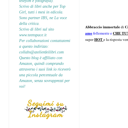
telefilm e fotografia).
Scrivo di libri anche per Top
Girl, tutti i mesi in edicola.
Sono partner IBS, ne La voce
della critica.
Abbraccio immortale
C
di
Scrivo di libri sul sito
amo
CHE TU
follemente e
www.teenspace.it
HOT
super
e la risposta ver
Per collaborazioni contattatemi
a questo indirizzo:
collabs@atelierdeilibri.com
Questo blog è affiliato con
Amazon, quindi comprando
attraverso i suoi link io riceverò
una piccola percentuale da
Amazon, senza sovrapprezzi per
voi!
Seguimi su
Instagram