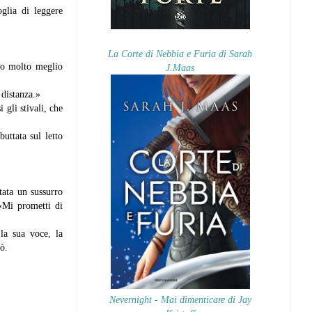
glia di leggere
La Corte di Nebbia e Furia di Sarah
ato molto meglio
J.Maas
 distanza.»
 gli stivali, che
uttata sul letto
tata un sussurro
 «Mi prometti di
la sua voce, la
ò.
Nevernight - Mai dimenticare di Jay