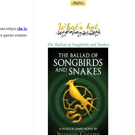
What's hot
che io
una tril
gia
e questo estratto
The Ballad of Songbirds and Snakes