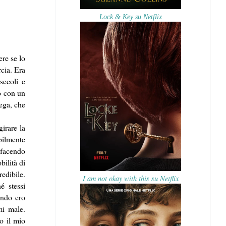
Lock & Key su Netflix
ere se lo
cia. Era
secoli e
to con un
rega, che
irare la
bilmente
 facendo
ilità di
edibile.
I am not okay with this su Netflix
é stessi
ando ero
mi male.
o il mio