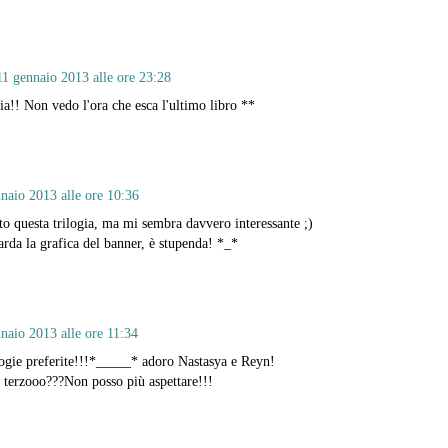
11 gennaio 2013 alle ore 23:28
a!! Non vedo l'ora che esca l'ultimo libro **
naio 2013 alle ore 10:36
to questa trilogia, ma mi sembra davvero interessante ;)
rda la grafica del banner, è stupenda! *_*
naio 2013 alle ore 11:34
logie preferite!!!*_____* adoro Nastasya e Reyn!
 terzooo???Non posso più aspettare!!!