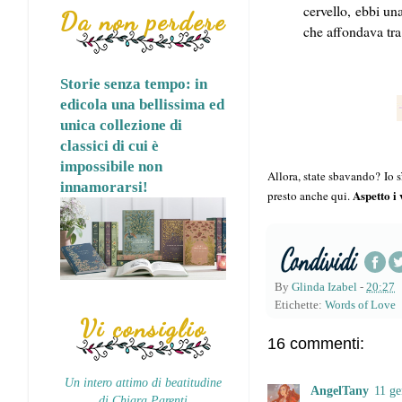
cervello, ebbi un
Da non perdere
che affondava tra 
Storie senza tempo: in
edicola una bellissima ed
unica collezione di
classici di cui è
impossibile non
Allora, state sbavando? Io s
innamorarsi!
Aspetto i 
presto anche qui.
By
Glinda Izabel
-
20:27
Etichette:
Words of Love
Vi consiglio
16 commenti:
Un intero attimo di beatitudine
AngelTany
11 ge
di Chiara Parenti