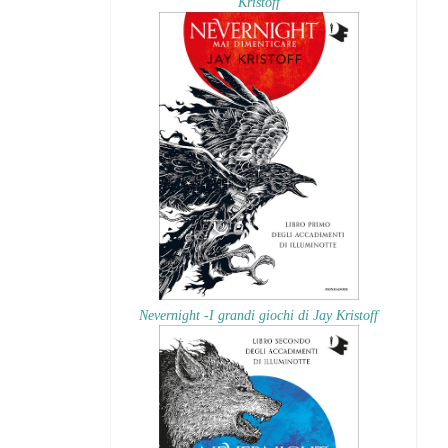
Kristoff
Nevernight -I grandi giochi di Jay Kristoff