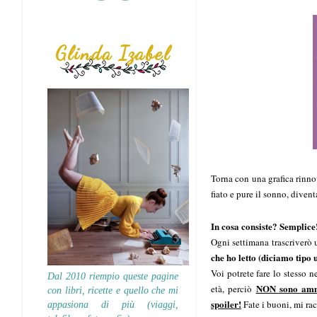
Glinda Izabel
Torna con una grafica ri
nno
fiato e pure il sonno, diven
In cosa consiste? Semplice
Ogni settimana trascriverò
che ho letto (diciamo tipo u
Voi potrete fare lo stesso 
Dal 2010 riempio queste pagine
NON sono amme
età, perciò
con libri, ricette e quello che mi
spoiler!
Fate i buoni, mi r
appasiona di più (viaggi,