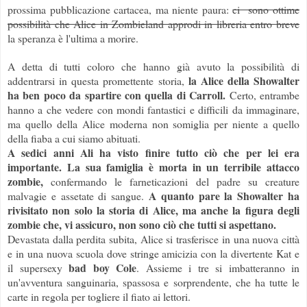
prossima pubblicazione cartacea, ma niente paura:
ci sono ottime
possibilità che Alice in Zombieland approdi in libreria entro breve
la speranza è l'ultima a morire.
A detta di tutti coloro che hanno già avuto la possibilità di
la Alice della Showalter
addentrarsi in questa promettente storia,
ha ben poco da spartire con quella di Carroll.
Certo, entrambe
hanno a che vedere con mondi fantastici e difficili da immaginare,
ma quello della Alice moderna non somiglia per niente a quello
della fiaba a cui siamo abituati.
A sedici anni Ali ha visto finire tutto ciò che per lei era
importante. La sua famiglia è morta in un terribile attacco
zombie,
confermando le farneticazioni del padre su creature
A quanto pare la Showalter ha
malvagie e assetate di sangue.
rivisitato non solo la storia di Alice, ma anche la figura degli
zombie che, vi assicuro, non sono ciò che tutti si aspettano.
Devastata dalla perdita subita, Alice si trasferisce in una nuova città
e in una nuova scuola dove stringe amicizia con la divertente Kat e
bad boy Cole
il supersexy
. Assieme i tre si imbatteranno in
un'avventura sanguinaria, spassosa e sorprendente, che ha tutte le
carte in regola per togliere il fiato ai lettori.