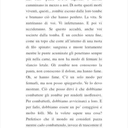
camminano in mezzo a noi. Di notte questi morti
viventi, questi... zombie escono dalle loro tombe
e bramano ciò che hanno perduto. La vita. Si
nutriranno di voi. Vi infetteranno. E poi vi
uccideranno. Se questo accadrà, anche voi
uscirete dalla tomba. È un cerchio senza fine,
come un topo che corre all’interno di una ruota
di filo spinato: sanguina e muore lentamente
mentre le punte acuminate gli penetrano sempre
più nella carne, ma non ha modo di fermare lo
slancio letale. Gli zombie non conoscono la
paura, non conoscono il dolore, ma hanno fame.
Oh, se hanno fame. C’è un solo modo per
fermarli, ma non posso spiegarvelo. Ve lo devo
mostrare. Ciò che posso dirvi è che dobbiamo
combattere gli zombie per renderli inoffensivi.
Per combatterli, dobbiamo avvicinarci a loro. E
per farlo, dobbiamo essere un po’ coraggiosi e
molto folli. Ma la volete sapere una cosa?
Preferisco che il mondo mi consideri pazza
mentre cado combattendo, invece di trascorrere il