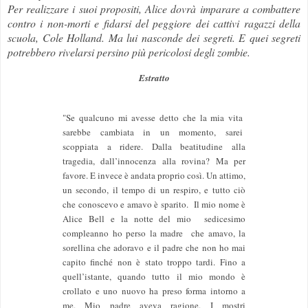
Per realizzare i suoi propositi, Alice dovrà imparare a combattere
contro i non-morti e fidarsi del peggiore dei cattivi ragazzi della
scuola, Cole Holland. Ma lui nasconde dei segreti. E quei segreti
potrebbero rivelarsi persino più pericolosi degli zombie.
Estratto
"Se qualcuno mi avesse detto che la mia vita
sarebbe cambiata in un momento, sarei
scoppiata a ridere. Dalla beatitudine alla
tragedia, dall’innocenza alla rovina? Ma per
favore. E invece è andata proprio così. Un attimo,
un secondo, il tempo di un respiro, e tutto ciò
che conoscevo e amavo è sparito. Il mio nome è
Alice Bell e la notte del mio sedicesimo
compleanno ho perso la madre che amavo, la
sorellina che adoravo e il padre che non ho mai
capito finché non è stato troppo tardi. Fino a
quell’istante, quando tutto il mio mondo è
crollato e uno nuovo ha preso forma intorno a
me. Mio padre aveva ragione. I mostri