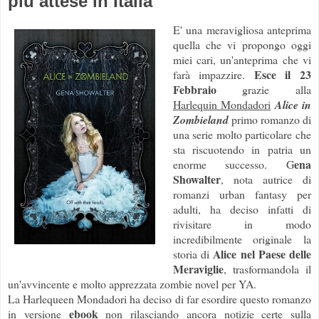
più attese in Italia
E' una meravigliosa anteprima
quella che vi propongo oggi
miei cari, un'anteprima che vi
Esce il 23
farà impazzire.
Febbraio
grazie alla
Harlequin Mondadori
Alice in
Zombieland
primo romanzo di
una serie molto particolare che
sta riscuotendo in patria un
ena
enorme successo. G
Showalter
, nota autrice di
romanzi urban fantasy per
adulti, ha deciso infatti di
rivisitare in modo
incredibilmente originale la
Alice nel Paese delle
storia di
Meraviglie
, trasformandola il
un'avvincente e molto apprezzata zombie novel per YA.
La Harlequeen Mondadori ha deciso di far esordire questo romanzo
ebook
in versione
non rilasciando ancora notizie certe sulla