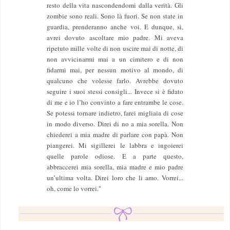
resto della vita nascondendomi dalla verità. Gli
zombie sono reali. Sono là fuori. Se non state in
guardia, prenderanno anche voi. E dunque, sì,
avrei dovuto ascoltare mio padre. Mi aveva
ripetuto mille volte di non uscire mai di notte, di
non avvicinarmi mai a un cimitero e di non
fidarmi mai, per nessun motivo al mondo, di
qualcuno che volesse farlo. Avrebbe dovuto
seguire i suoi stessi consigli... Invece si è fidato
di me e io l’ho convinto a fare entrambe le cose.
Se potessi tornare indietro, farei migliaia di cose
in modo diverso. Direi di no a mia sorella. Non
chiederei a mia madre di parlare con papà. Non
piangerei. Mi sigillerei le labbra e ingoierei
quelle parole odiose. E a parte questo,
abbraccerei mia sorella, mia madre e mio padre
un’ultima volta. Direi loro che li amo. Vorrei...
oh, come lo vorrei."