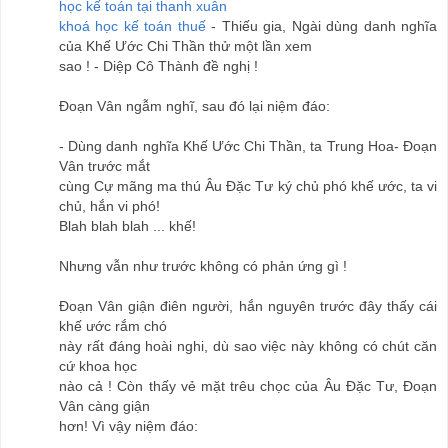
học kế toán tại thanh xuân
khoá học kế toán thuế
- Thiếu gia, Ngài dùng danh nghĩa
của Khế Ước Chi Thần thử một lần xem
sao ! - Diệp Cô Thành đề nghị !
Đoạn Vân ngẫm nghĩ, sau đó lại niệm đáo:
- Dùng danh nghĩa Khế Ước Chi Thần, ta Trung Hoa- Đoạn
Vân trước mắt
cùng Cự mãng ma thú Âu Đặc Tư ký chủ phó khế ước, ta vi
chủ, hắn vi phó!
Blah blah blah ... khế!
Nhưng vẫn như trước không có phản ứng gì !
Đoạn Vân giận điên người, hắn nguyên trước đây thấy cái
khế ước rắm chó
này rất đáng hoài nghi, dù sao việc này không có chút căn
cứ khoa học
nào cả ! Còn thấy vẻ mặt trêu chọc của Âu Đặc Tư, Đoạn
Vân càng giận
hơn! Vì vậy niệm đáo: