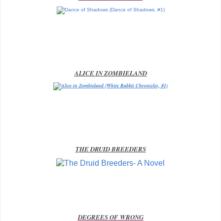
ALICE IN ZOMBIELAND
T
HE DRUID BREED
ERS
DEGREES OF W
R
ONG