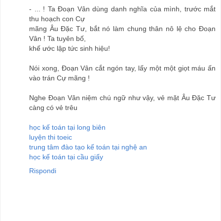
- ... ! Ta Đoạn Vân dùng danh nghĩa của mình, trước mắt
thu hoạch con Cự
mãng Âu Đặc Tư, bắt nó làm chung thân nô lệ cho Đoạn
Vân ! Ta tuyên bố,
khế ước lập tức sinh hiệu!
Nói xong, Đoạn Vân cắt ngón tay, lấy một một giọt máu ấn
vào trán Cự mãng !
Nghe Đoạn Vân niệm chú ngữ như vậy, vẻ mặt Âu Đặc Tư
càng có vẻ trêu
học kế toán tại long biên
luyện thi toeic
trung tâm đào tạo kế toán tại nghệ an
học kế toán tại cầu giấy
Rispondi