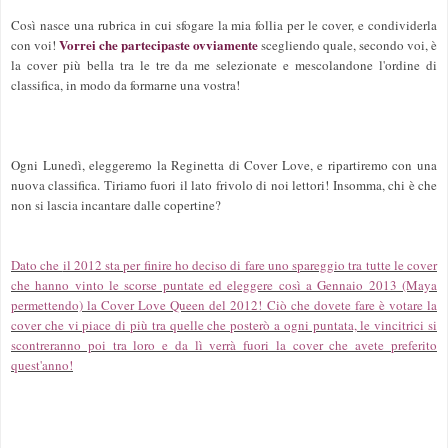
Così nasce una rubrica in cui sfogare la mia follia per le cover, e condividerla
Vorrei che partecipaste ovviamente
con voi!
scegliendo quale, secondo voi, è
la cover più bella tra le tre da me selezionate e mescolandone l'ordine di
classifica, in modo da formarne una vostra!
Ogni Lunedì, eleggeremo la Reginetta di Cover Love, e ripartiremo con una
nuova classifica. Tiriamo fuori il lato frivolo di noi lettori! Insomma, chi è che
non si lascia incantare dalle copertine?
Dat
o che
il 2012 sta per finire ho deciso di fare uno spareggio tra tutte le cover
che hanno vinto le scorse puntate ed eleggere così a Gennaio 2013 (Maya
permettendo) la Cover Love Queen del 2012! Ciò che dovete fare è votare la
cover che vi piace di più tra quelle che posterò a ogni puntata, le vincitrici si
scontreranno poi tra loro e da lì verrà fuori la cover che avete preferito
quest'anno!