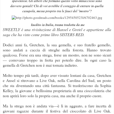
spaventose. Gli alberi che formano questo volto minaccioso sono
davvero geniali! Chi di voi avrebbe il coraggio di entrare in quella
casupola, messa proprio tra le fauci del "mostro"?
Inedito in Italia, trama tradotta da me
SWEETLY è una rivisitazione di Hansel e Gretel e appartiene alla
saga che ha visto come primo libro SISTERS RED.
Dodici anni fa, Gretchen, la sua gemella, e suo fratello gemello,
sono andati a caccia di streghe nella foresta. Hanno trovato
qualcosa. Forse era una strega, forse un mostro, non ne sono sicuri
— correvano troppo in fretta per poterlo dire. In ogni caso la
gemella di Gretchen non è mai tornata indietro.
Molto tempo più tardi, dopo aver vissuto lontani da casa, Gretchen
e Ansel si ritrovano a Live Oak, nella Carolina del Sud, un posto
che sta diventando una città fantasma. Si trasferiscono da Sophia
Kelley, la giovane e bellissima proprietaria di una cioccolateria che
non aprirà loro solo la propria casa, ma anche il proprio cuore.
Ma la strega non è andata via
—è lì in agguato, a fare incetta di
giovani ragazze durante il festiva del cioccolato di Live Oak.