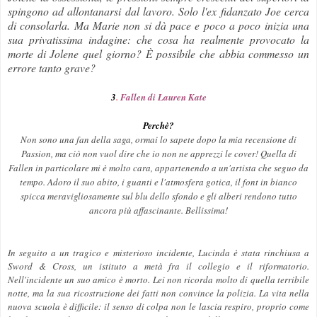
spingono ad allontanarsi dal lavoro. Solo l'ex fidanzato Joe cerca
di consolarla. Ma Marie non si dà pace e poco a poco inizia una
sua privatissima indagine: che cosa ha realmente provocato la
morte di Jolene quel giorno? È possibile che abbia commesso un
errore tanto grave?
3
.
Fallen di Lauren Kate
Perchè?
Non sono una fan della saga, ormai lo sapete dopo la mia recensione di
Passion, ma ciò non vuol dire che io non ne apprezzi le cover! Quella di
Fallen in particolare mi è molto cara, appartenendo a un'artista che seguo da
tempo. Adoro il suo abito, i guanti e l'atmosfera gotica, il font in bianco
spicca meravigliosamente sul blu dello sfondo e gli alberi rendono tutto
ancora più affascinante. Bellissima!
In seguito a un tragico e misterioso incidente, Lucinda è stata rinchiusa a
Sword & Cross, un istituto a metà fra il collegio e il riformatorio.
Nell'incidente un suo amico è morto. Lei non ricorda molto di quella terribile
notte, ma la sua ricostruzione dei fatti non convince la polizia. La vita nella
nuova scuola è difficile: il senso di colpa non le lascia respiro, proprio come