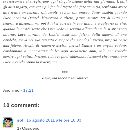
le telecamere che registrano ogni singolo istante della sua giornata. E tutti
gli altri ragazzi, con cui è più facile litigare che fare amicizia, sembrano avere
alle spalle un passato spiacevole, se non spaventoso. Tutto cambia quando
Luce incontra Daniel. Misterioso e altero, prima sembra far di tutto per
tenerla a distanza, ma poi è lui a correre in suo aiuto, e a salvarle la vita,
quando le ombre scure che Luce vede in seguito all'incidente le si stringono
intorno. Luce, attratta da Daniel come una falena dalla fiamma di una
candela, scava nel suo passato e scopre che standogli vicino, proprio come
una falena, rischia di rimanere uccisa: perché Daniel è un angelo caduto,
condannato a innamorarsi di lei ogni diciassette anni, solo per vederla
morire ogni volta... Insieme, i due ragazzi sfideranno i demoni che tormentano
Luce, e cercheranno la redenzione.
***
Bene, ora tocca a voi votare!
Anonimo
-
17:21
10 commenti:
sofi
16 agosto 2011 alle ore 18:03
1) Ossigeno