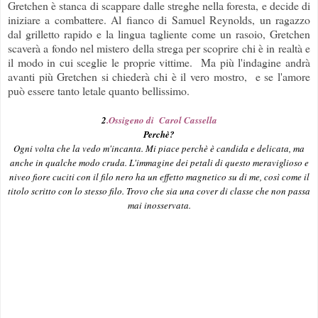
Gretchen è stanca di scappare dalle streghe nella foresta, e decide di
iniziare a combattere. Al fianco di Samuel Reynolds, un ragazzo
dal grilletto rapido e la lingua tagliente come un rasoio, Gretchen
scaverà a fondo nel mistero della strega per scoprire chi è in realtà e
il modo in cui sceglie le proprie vittime. Ma più l'indagine andrà
avanti più Gretchen si chiederà chi è il vero mostro, e se l'amore
può essere tanto letale quanto bellissimo.
2
.Ossigeno di Carol Cassella
Perchè?
Ogni volta che la vedo m'incanta. Mi piace perchè è candida e delicata, ma
anche in qualche modo cruda. L'immagine dei petali di questo meraviglioso e
niveo fiore cuciti con il filo nero ha un effetto magnetico su di me, così come il
titolo scritto con lo stesso filo. Trovo che sia una cover di classe che non passa
mai inosservata.