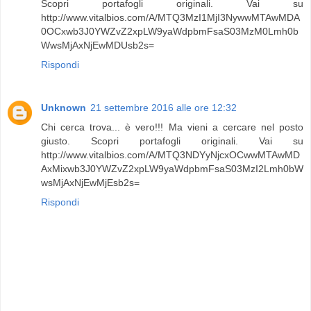
Scopri portafogli originali. Vai su
http://www.vitalbios.com/A/MTQ3MzI1MjI3NywwMTAwMDA
0OCxwb3J0YWZvZ2xpLW9yaWdpbmFsaS03MzM0Lmh0b
WwsMjAxNjEwMDUsb2s=
Rispondi
Unknown
21 settembre 2016 alle ore 12:32
Chi cerca trova... è vero!!! Ma vieni a cercare nel posto
giusto. Scopri portafogli originali. Vai su
http://www.vitalbios.com/A/MTQ3NDYyNjcxOCwwMTAwMD
AxMixwb3J0YWZvZ2xpLW9yaWdpbmFsaS03MzI2Lmh0bW
wsMjAxNjEwMjEsb2s=
Rispondi