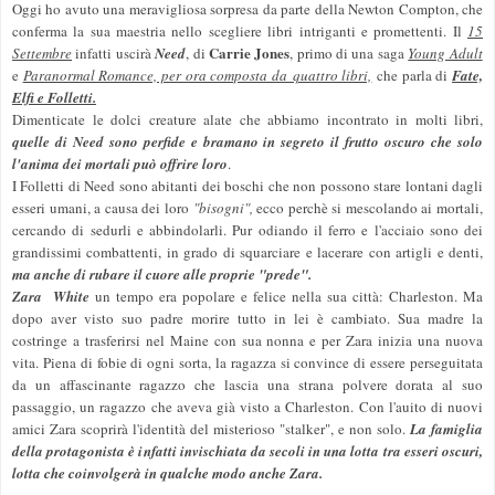
Oggi ho avuto una meravigliosa sorpresa da parte della Newton Compton, che
conferma la sua maestria nello scegliere libri intriganti e promettenti. Il
15
Carrie Jones
Settembre
infatti uscirà
Need
, di
, primo di una saga
Young Adult
e
Paranormal Romance, per ora composta da quattro libri,
che parla di
Fate,
Elfi e Folletti.
Dimenticate le dolci creature alate che abbiamo incontrato in molti libri,
quelle di Need sono perfide e bramano in segreto il frutto oscuro che solo
l'anima dei mortali può offrire loro
.
I Folletti di Need sono abitanti dei boschi che non possono stare lontani dagli
esseri umani, a causa dei loro
"bisogni",
ecco perchè si mescolando ai mortali,
cercando di sedurli e abbindolarli. Pur odiando il ferro e l'acciaio sono dei
grandissimi combattenti, in grado di squarciare e lacerare con artigli e denti,
ma anche di rubare il cuore alle proprie "prede".
Zara White
un tempo era popolare e felice nella sua città: Charleston. Ma
dopo aver visto suo padre morire tutto in lei è cambiato. Sua madre la
costringe a trasferirsi nel Maine con sua nonna e per Zara inizia una nuova
vita. Piena di fobie di ogni sorta, la ragazza si convince di essere perseguitata
da un affascinante ragazzo che lascia una strana polvere dorata al suo
passaggio, un ragazzo che aveva già visto a Charleston. Con l'auito di nuovi
amici Zara scoprirà l'identità del misterioso "stalker", e non solo.
La famiglia
della protagonista è infatti invischiata da secoli in una lotta tra esseri oscuri,
lotta che coinvolgerà in qualche modo anche Zara.