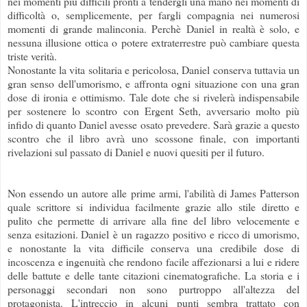
nei momenti più difficili pronti a tendergli una mano nei momenti di
difficoltà o, semplicemente, per fargli compagnia nei numerosi
momenti di grande malinconia. Perchè Daniel in realtà è solo, e
nessuna illusione ottica o potere extraterrestre può cambiare questa
triste verità.
Nonostante la vita solitaria e pericolosa, Daniel conserva tuttavia un
gran senso dell'umorismo, e affronta ogni situazione con una gran
dose di ironia e ottimismo. Tale dote che si rivelerà indispensabile
per sostenere lo scontro con Ergent Seth, avversario molto più
infido di quanto Daniel avesse osato prevedere. Sarà grazie a questo
scontro che il libro avrà uno scossone finale, con importanti
rivelazioni sul passato di Daniel e nuovi quesiti per il futuro.
Non essendo un autore alle prime armi, l'abilità di James Patterson
quale scrittore si individua facilmente grazie allo stile diretto e
pulito che permette di arrivare alla fine del libro velocemente e
senza esitazioni. Daniel è un ragazzo positivo e ricco di umorismo,
e nonostante la vita difficile conserva una credibile dose di
incoscenza e ingenuità che rendono facile affezionarsi a lui e ridere
delle battute e delle tante citazioni cinematografiche. La storia e i
personaggi secondari non sono purtroppo all'altezza del
protagonista. L'intreccio in alcuni punti sembra trattato con