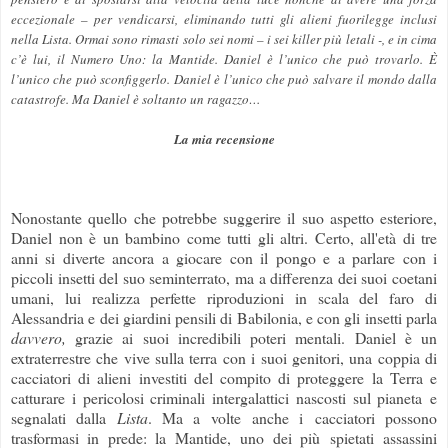
eccezionale – per vendicarsi, eliminando tutti gli alieni fuorilegge inclusi
nella Lista. Ormai sono rimasti solo sei nomi – i sei killer più letali -, e in cima
c’è lui, il Numero Uno: la Mantide. Daniel è l’unico che può trovarlo. È
l’unico che può sconfiggerlo. Daniel è l’unico che può salvare il mondo dalla
catastrofe. Ma Daniel è soltanto un ragazzo…
La mia recensione
Nonostante quello che potrebbe suggerire il suo aspetto esteriore,
Daniel non è un bambino come tutti gli altri. Certo, all'età di tre
anni si diverte ancora a giocare con il pongo e a parlare con i
piccoli insetti del suo seminterrato, ma a differenza dei suoi coetani
umani, lui realizza perfette riproduzioni in scala del faro di
Alessandria e dei giardini pensili di Babilonia, e con gli insetti parla
davvero,
grazie ai suoi incredibili poteri mentali. Daniel è un
extraterrestre che vive sulla terra con i suoi genitori, una coppia di
cacciatori di alieni investiti del compito di proteggere la Terra e
catturare i pericolosi criminali intergalattici nascosti sul pianeta e
segnalati dalla
Lista
. Ma a volte anche i cacciatori possono
trasformasi in prede: la Mantide, uno dei più spietati assassini