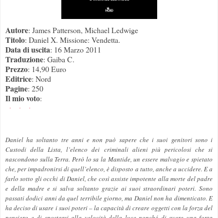
Autore
: James Patterson, Michael Ledwige
Titolo
: Daniel X. Missione: Vendetta.
Data di uscita
: 16 Marzo 2011
Traduzione
:
Gaiba C.
Prezzo
: 14,90 Euro
Editrice
: Nord
Pagine
: 250
Il mio voto
:
Daniel ha soltanto tre anni e non può sapere che i suoi genitori sono i
Custodi della Lista, l’elenco dei criminali alieni più pericolosi che si
nascondono sulla Terra. Però lo sa la Mantide, un essere malvagio e spietato
che, per impadronirsi di quell’elenco, è disposto a tutto, anche a uccidere. E a
farlo sotto gli occhi di Daniel, che così assiste impotente alla morte del padre
e della madre e si salva soltanto grazie ai suoi straordinari poteri. Sono
passati dodici anni da quel terribile giorno, ma Daniel non ha dimenticato. E
ha deciso di usare i suoi poteri – la capacità di creare oggetti con la forza del
pensiero e di spostarsi alla velocità della luce nonché di avere una forza