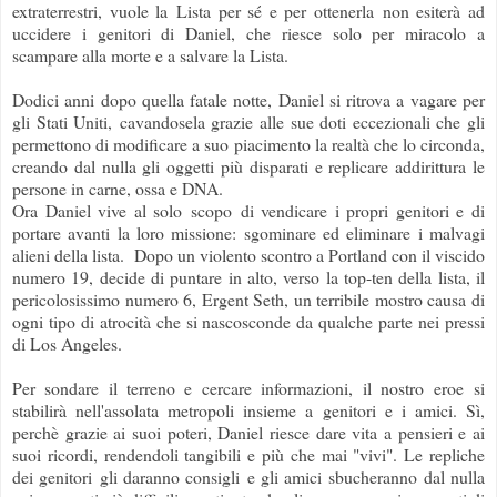
extraterrestri, vuole la Lista per sé e per ottenerla non esiterà ad
uccidere i genitori di Daniel, che riesce solo per miracolo a
scampare alla morte e a salvare la Lista.
Dodici anni dopo quella fatale notte, Daniel si ritrova a vagare per
gli Stati Uniti, cavandosela grazie alle sue doti eccezionali che gli
permettono di modificare a suo piacimento la realtà che lo circonda,
creando dal nulla gli oggetti più disparati e replicare addirittura le
persone in carne, ossa e DNA.
Ora Daniel vive al solo scopo di vendicare i propri genitori e di
portare avanti la loro missione: sgominare ed eliminare i malvagi
alieni della lista. Dopo un violento scontro a Portland con il viscido
numero 19, decide di puntare in alto, verso la top-ten della lista, il
pericolosissimo numero 6, Ergent Seth, un terribile mostro causa di
ogni tipo di atrocità che si nascosconde da qualche parte nei pressi
di Los Angeles.
Per sondare il terreno e cercare informazioni, il nostro eroe si
stabilirà nell'assolata metropoli insieme a genitori e i amici. Sì,
perchè grazie ai suoi poteri, Daniel riesce dare vita a pensieri e ai
suoi ricordi, rendendoli tangibili e più che mai "vivi". Le repliche
dei genitori gli daranno consigli e gli amici sbucheranno dal nulla