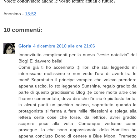
Volete condividere anche le vostre letture attuali e future?
Anonimo
-
15:52
10 commenti:
Gloria
4 dicembre 2010 alle ore 21:06
Innanzitutto complimenti per la nuova "veste natalizia" del
Blog! E' davvero bella!
Come già ti ho accennato ;)i libri che stai leggendo mi
interessano moltissimo e non vedo l'ora di averli tra le
mani! Soprattutto il principe vampiro che volevo prendere
appena uscito. Io sto leggendo Sunshine, regalo gradito da
parte di questo graditissimo Blog :)e come molte altre che
l'hanno commentato, devo dire che l'inizio è piuttosto lento,
in alcuni punti un pochino noioso, soprattutto quando la
protagonista si ferma a fare mille riflessioni e spiega alla
lettera certe cose che forse, da lettrice, avrei gradito
scoprire poco alla volta. Comunque vediamo come
prosegue. Io che sono appassionata della Hamilton ho
appena concluso Dono di cenere e Blue Moon. Premetto