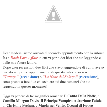
Dear readers, siamo arrivati al secondo appuntamento con la rubrica
It's a
Book Love Affair
in cui vi parlo dei libri che stò leggendo e
delle mie future letture.
Dopo aver recensito i due libri che stavo leggrendo e di cui vi avevo
parlato nel primo appuntamento di questa rubrica, ovvero
recensione
recensione
"Tatuaje"
(
) e
"La Notte del Soltizio"
(
),
sono pronta a fare due chiacchiere sui due romanzi che sto
leggendo in questo momento!
Il Canto Della Notte
Oggi vi parlerò di tre magnifici romanzi:
, di
Camilla Morgan Davis
Il Principe Vampiro-Attrazione Fatale
,
Christine Feehan
Magia nel Vento, Oceani di Fuoco
di
, e