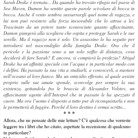
Sarah Drake è tornata... Da quando ha trovato rifugio nel paese di
Sea Haven, Damon ha sentito queste parole scivolare di bocca in
bocca. Anche il vento sembra sussurrargli quel nome di ragazza, e
lui non può resistere alla forza inesorabile che lo attrae a lei.
Trascinato da un potere tanto sconosciuto quanto affascinante,
Damon giungerà alla scogliera che ospita e protegge Sarah e le sue
sorelle. Ma il ragazzo non è solo. Un assassino lo ha seguito per
introdursi nel nascondiglio della famiglia Drake. Ora che il
pericolo e la passione sono a un solo soffio di distanza, cosa
deciderà di fare Sarah? E ancora, si compierà la profezia? Abigal
Drake ha un’affinità speciale con l’acqua e in particolar modo con
i delfini. Ha passato la sua vita a studiarli, a conoscerli, a nuotare
nell’oceano al loro fianco. Ma un omicidio efferato, al quale assiste
proprio sulle sue amate sponde, sconvolge per sempre la sua
esistenza, gettandola fra le braccia di Alexander Volstov, un
affascinante agente dell’Interpol che in passato le ha spezzato il
cuore. Ma ora l’uomo è disposto a tutto pur di riconquistarla e non
le permetterà di fuggire. Perché il loro destino è ormai scritto...
* * *
Allora, che ne pensate delle mie letture? C'è qualcosa che vorreste
leggere tra i libri che ho citato, aspettate la recensione di qualcuno
in particolare?