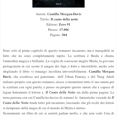
Camilla Morgan-Davis
Autore:
Il canto della notte
Titolo:
Zero 91
Editore:
17.00€
Prezzo:
304
Pagine:
Sono solo al primo capitolo di questo romanzo incantato, ma è innegabile in
fatto che ne sono completamente rapita. La scrittura è fluida e chiara,
l'atmosfera magica e brillante. La voglia di conoscere meglio Maila, la giovane
protagonista in cui scorre il sangue dei lupi, è forte e irresistibile, anche solo
Camilla Morgan
sfogliando il libro vi rimango incollata irreversibilmente.
Davis
, che esordisce nel panorama dell' Urban Fantasy e del Yung Adult
italiano proprio con questo romanzo, riesce a trasmettere tutto il suo amore per
la scrittura con ogni parola, e penso sia proprio questo amore che è capace di
legare fortemente il lettore a
Il
Canto della Notte
sin dalle prime pagine. La
terza persona con cui Camilla ha deciso di narrarci le fantastiche vicende de
Il
Canto della Notte
rende tutto più incantato, lasciando che gli occhi dei lettori
si riempiano della magia di cui il mondo di Maila è intriso.
Sicuramente un libro di cui si sentirà parlare molto, e che non vedo l'ora di