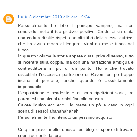
Lulù
5 dicembre 2010 alle ore 19:24
Personalmente ho letto il principe vampiro, ma non
condivido molto il tuo giudizio positivo. Credo ci sia stata
una caduta di stile rispetto ad altri libri della stessa autrice,
che ho avuto modo di leggere: vieni da me e fuoco nel
fuoco.
In questo volume la storia appare quasi priva di senso, tutto
si incentra sulla coppia, ma con una narrazione ambigua e
contraddittoria in più di un punto. Ho anche trovato
discutibile l'eccessiva perfezione di Raven, un pò troppo
incline al perdono, anche quando è assolutamente
impensabile.
L'esposizione è scadente e ci sono ripetizioni varie, tra
parentesi usa alcuni termini fino alla nausea.
Calore liquido ecc ecc... lo mette un pò a caso in ogni
scena di sesso! ahahahahahah
Personalmente l'ho ritenuto un pessimo acquisto.
Cmq mi piace molto questo tuo blog e spero di trovare
spunti per belle letture.