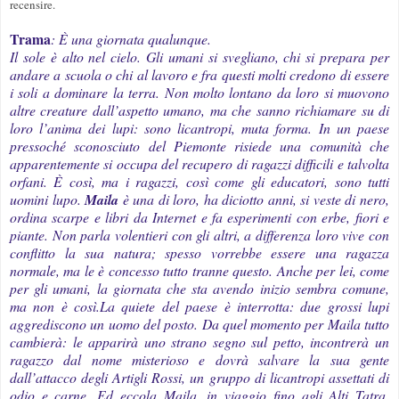
recensire.
Trama
: È una giornata qualunque.
Il sole è alto nel cielo. Gli umani si svegliano, chi si prepara per
andare a scuola o chi al lavoro e fra questi molti credono di essere
i soli a dominare la terra. Non molto lontano da loro si muovono
altre creature dall’aspetto umano, ma che sanno richiamare su di
loro l’anima dei lupi: sono licantropi, muta forma.
In un paese
pressoché sconosciuto del Piemonte risiede una comunità che
apparentemente si occupa del recupero di ragazzi difficili e talvolta
orfani. È così, ma i ragazzi, così come gli educatori, sono tutti
uomini lupo.
Maila
è una di loro, ha diciotto anni, si veste di nero,
ordina scarpe e libri da Internet e fa esperimenti con erbe, fiori e
piante. Non parla volentieri con gli altri, a differenza loro vive con
conflitto la sua natura; spesso vorrebbe essere una ragazza
normale, ma le è concesso tutto tranne questo. Anche per lei, come
per gli umani, la giornata che sta avendo inizio sembra comune,
ma non è così.
La quiete del paese è interrotta: due grossi lupi
aggrediscono un uomo del posto. Da quel momento per Maila tutto
cambierà: le apparirà uno strano segno sul petto, incontrerà un
ragazzo dal nome misterioso e dovrà salvare la sua gente
dall’attacco degli Artigli Rossi, un gruppo di licantropi assettati di
odio e carne.
Ed eccola Maila, in viaggio fino agli Alti Tatra,