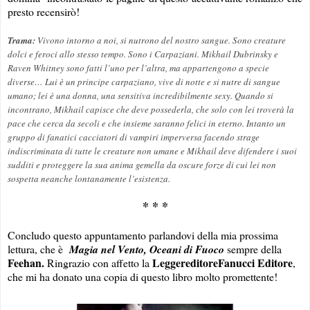
presto recensirò!
Trama:
Vivono intorno a noi, si nutrono del nostro sangue. Sono creature
dolci e feroci allo stesso tempo. Sono i Carpaziani. Mikhail Dubrinsky e
Raven Whitney sono fatti l’uno per l’altra, ma appartengono a specie
diverse… Lui è un principe carpaziano, vive di notte e si nutre di sangue
umano; lei è una donna, una sensitiva incredibilmente sexy. Quando si
incontrano, Mikhail capisce che deve possederla, che solo con lei troverà la
pace che cerca da secoli e che insieme saranno felici in eterno. Intanto un
gruppo di fanatici cacciatori di vampiri imperversa facendo strage
indiscriminata di tutte le creature non umane e Mikhail deve difendere i suoi
sudditi e proteggere la sua anima gemella da oscure forze di cui lei non
sospetta neanche lontanamente l’esistenza.
* * *
Concludo questo appuntamento parlandovi della mia prossima
lettura, che è
Magia nel Vento, Oceani di Fuoco
sempre della
Feehan.
Leggereditore
Fanucci Editore
Ringrazio con affetto la
,
che mi ha donato una copia di questo libro molto promettente!