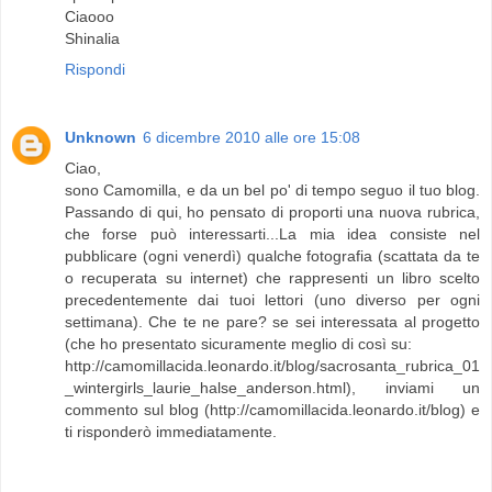
Ciaooo
Shinalia
Rispondi
Unknown
6 dicembre 2010 alle ore 15:08
Ciao,
sono Camomilla, e da un bel po' di tempo seguo il tuo blog.
Passando di qui, ho pensato di proporti una nuova rubrica,
che forse può interessarti...La mia idea consiste nel
pubblicare (ogni venerdì) qualche fotografia (scattata da te
o recuperata su internet) che rappresenti un libro scelto
precedentemente dai tuoi lettori (uno diverso per ogni
settimana). Che te ne pare? se sei interessata al progetto
(che ho presentato sicuramente meglio di così su:
http://camomillacida.leonardo.it/blog/sacrosanta_rubrica_01
_wintergirls_laurie_halse_anderson.html), inviami un
commento sul blog (http://camomillacida.leonardo.it/blog) e
ti risponderò immediatamente.