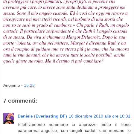
di proteggere i propri familiari, i propri figli, le persone che
avevano più care, io invece sono stata destinata a proteggere me
stessa. Sono il mio angelo custode. Ed è così che oggi mi ritrovo a
incespicare nei miei stessi ricordi, nel turbinio di una storia che
non so se sarò in grado di cambiare.» Chi parla è Ruth, un angelo
custode. Il particolare sorprendente è che Ruth è l’angelo custode
di se stessa. Da viva si chiamava Margot Delacroix. Dopo la sua
morte violenta, avvolta nel mistero, Margot è diventata Ruth e ha
ora il compito di guidare una se stessa più giovane, che ha ancora
tutta la vita davanti, che ha ancora tutte le scelte possibili, anche
quelle giuste stavolta. Ma il destino si può cambiare?
Anonimo
-
15:23
7 commenti:
Daniele (Everlasting BF)
16 dicembre 2010 alle ore 10:31
Effettivamente nemmeno io apprezzo molto il filone
paranormal-angelico, con angeli caduti che menano le