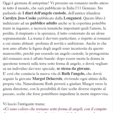
Oggi è giornata di anteprime! Vi presento un romanzo molto atteso
in tutto il mondo, che sarà pubblicato in Italia l'11 Gennaio. Sto
I diari dell'angelo custode
parlando de
, dell'autrice irlandese
Carolyn Jess-Cooke
Longanesi
pubblicato dalla
. Questo libro è
pubblico adulto
indirizzato ad un
anche se la copertina potrebbe
trarre in inganno, e incrocia tematiche importanti quali l'amore, la
perdita, il rimpianto e la speranza, il tutto contornato da un alone
soprannaturale. La trama è davvero particolare, e rispetto ai romanzi
a cui siamo abituati profuma di novità e ambizione. Anche io che
non amo affatto la figura degli angeli sono incuriosita da questo
manoscritto, perchè pur essendo un angelo custode, la protagonista
del romanzo non è affatto banale: dopo essere morta la donna in
questione tornerà sulla terra sotto forma di angelo, e dovrà vegliare
se stessa da giovane.
su un individuo davvero speciale,
Ruth l'angelo,
E' così che comincia la nuova vita di
che dovrà
Margot Delacroix
seguire la giovane
, rivivendo ogni attimo della
propria vita. Naturalmente Ruth proverà a giudare Margot verso la
giusta direzione, con la possibilità di fare scelte diverse rispetto al
passato, scelte che forse potrebbero impedirne la morte improvvisa.
Vi lascio l'intrigante trama:
«Ci sono coloro che tornano sotto forma di angeli, con il compito