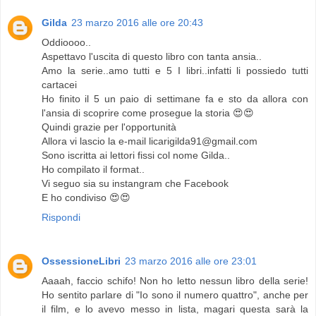
Gilda
23 marzo 2016 alle ore 20:43
Oddioooo..
Aspettavo l'uscita di questo libro con tanta ansia..
Amo la serie..amo tutti e 5 I libri..infatti li possiedo tutti
cartacei
Ho finito il 5 un paio di settimane fa e sto da allora con
l'ansia di scoprire come prosegue la storia 😍😍
Quindi grazie per l'opportunità
Allora vi lascio la e-mail licarigilda91@gmail.com
Sono iscritta ai lettori fissi col nome Gilda..
Ho compilato il format..
Vi seguo sia su instangram che Facebook
E ho condiviso 😍😍
Rispondi
OssessioneLibri
23 marzo 2016 alle ore 23:01
Aaaah, faccio schifo! Non ho letto nessun libro della serie!
Ho sentito parlare di "Io sono il numero quattro", anche per
il film, e lo avevo messo in lista, magari questa sarà la