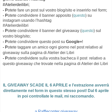
#Atelierdeilibri
;
- P
otete fare un post sul vostro blog/sito e inserirlo nel form;
-
P
otete condividere il banner apposito (
questo
) su
instagram usando l'hashtag
#Atelierdeilibri
- P
otete condividere il banner del giveaway (
questo
) sul
vostro blog/sito;
- P
otete condividere questo post su
Google+
!
- P
otete taggare un amico ogni giorno nel post relativo al
giveaway sulla pagina di Atelier dei Libri
- P
otete condividere sulla vostra bacheca il post relativo a
questo giveaway che trovate nella pagina di Atelier dei Libri
IL GIVEAWAY SCADE IL 6 APRILE e l'estrazione avverrà
direttamente nel form in questo stesso post! Dal 6 aprile
in poi controllate le mail, mi raccomando.
a Rafflecopter giveaway