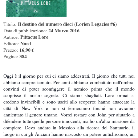
Il destino del numero dieci
(Lorien Legacies #6)
Titolo:
24 Marzo 2016
Data di pubblicazione:
Pittacus Lore
Autrice:
Nord
Editore:
16,90 €
Prezzo:
384
Pagine:
Oggi è il giorno per cui ci siamo addestrati. Il giorno che tutti noi
abbiamo sempre temuto. Per anni abbiamo combattuto nell'ombra,
convinti di poter sconfiggere il nemico prima che il mondo
scoprisse il nostro segreto. Ci siamo sbagliati. Loro ormai si
credono invincibili e sono usciti allo scoperto: hanno at
taccato la
città di New York e non si fermeranno finché non avranno
annientato il genere umano. Vorrei restare con John per aiutarlo a
difendere tutte quelle persone innocenti, ma ho un'altra missione da
compiere. Devo andare in Messico alla ricerca del Santuario, il
luogo in cui gli Anziani hanno nascosto un potere antichissimo, un