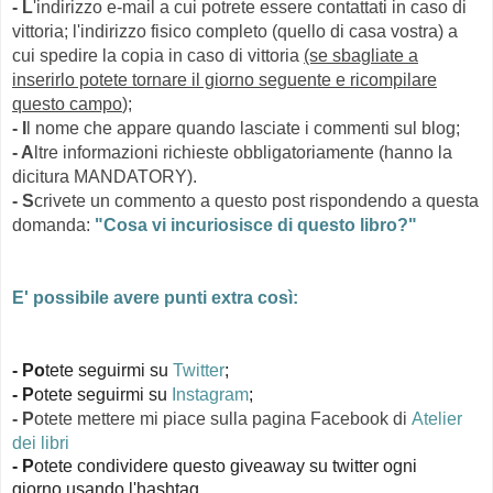
- L
'indirizzo e-mail a cui potrete essere contattati in caso di
vittoria; l'indirizzo fisico completo (quello di casa vostra) a
cui spedire la copia in caso di vittoria
(se sbagliate a
inserirlo potete tornare il giorno seguente e ricompilare
questo campo
);
- I
l nome che appare quando lasciate i commenti sul blog;
- A
ltre informazioni richieste obbligatoriamente (hanno la
dicitura MANDATORY).
- S
crivete un commento a questo post rispondendo a questa
domanda:
"Cosa vi incuriosisce di questo libro?"
E' possibile avere punti extra così:
- Po
tete seguirmi su
Twitter
;
-
P
otete seguirmi su
Instagram
;
- P
otete mettere mi piace sulla pagina Facebook di
Atelier
dei libri
- P
otete condividere questo giveaway su twitter ogni
giorno
usando l'hashtag