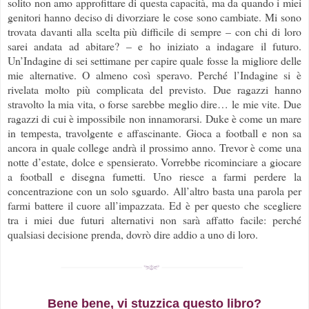
solito non amo approfittare di questa capacità, ma da quando i miei
genitori hanno deciso di divorziare le cose sono cambiate. Mi sono
trovata davanti alla scelta più difficile di sempre – con chi di loro
sarei andata ad abitare? – e ho iniziato a indagare il futuro.
Un’Indagine di sei settimane per capire quale fosse la migliore delle
mie alternative. O almeno così speravo. Perché l’Indagine si è
rivelata molto più complicata del previsto. Due ragazzi hanno
stravolto la mia vita, o forse sarebbe meglio dire… le mie vite. Due
ragazzi di cui è impossibile non innamorarsi. Duke è come un mare
in tempesta, travolgente e affascinante. Gioca a football e non sa
ancora in quale college andrà il prossimo anno. Trevor è come una
notte d’estate, dolce e spensierato. Vorrebbe ricominciare a giocare
a football e disegna fumetti. Uno riesce a farmi perdere la
concentrazione con un solo sguardo. All’altro basta una parola per
farmi battere il cuore all’impazzata. Ed è per questo che scegliere
tra i miei due futuri alternativi non sarà affatto facile: perché
qualsiasi decisione prenda, dovrò dire addio a uno di loro.
Bene bene, vi stuzzica questo libro?