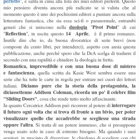
perfetto
", è salita in cima alla lista dei miei editori preferiti.
Questo
mio pensiero diventa ancora più radicato se si valuta che al
momento questo è uno dei pochissimi editori a puntare ancora sulla
letteratura fantastica, che sia essa sci-fi o paranormale, entrambi
duologia
Pivot Point
generi che si uniscono nella
"
" di cui
Reflection
14 Aprile
"
", in uscita questo
, è il primo romanzo.
Inutile dire che io, da buona divoratrice di serie brevi (non
composte da cento libri, per intenderci), aspetto con ansia questa
pubblicazione, anche perché spero che la DeA scelga di tradurre il
secondo con una rapidità e chiudere la duologia in fretta.
Romantica, imprevedibile e con una buona dose di mistero
e fantascienza
,
quella scritta da Kasie West sembra essere una
serie che ha tutte le carte in regola per entrare nei cuori dei lettori
Diciamo pure che la storia della protagonista, la
italiani.
diciassettenne Addison Coleman, ricorda un po' il celebre film
"Sliding Doors"
, cosa che rende tutto molto affascinante.
interrogare
In quanto Cercatrice Addison può ricorrere al
potere di
il futuro ogni volta che si trova di fronte a un bivio, per poter
visualizzare quello che accadrebbe se scegliesse una strada
oppure l'altra
. Si tratta di un potere immenso, che si presuppone
venga usato solo in caso di estremo bisogno. Ma quando i suoi
genitori, in procinto di divorziare, le chiedono di scegliere con chi