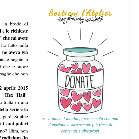
Sostieni l'Atelier
rà in brodo di
 e le richieste
l" che mi avete
 ho fatto nulla
 ne aveva già
otte e negate, a
i che le nuove
e saghe che non
2 aprile 2015
a "Hex Hall"
i tratta di una
ella serie è la
, però, Sophie
Se vi piace il mio blog, sostenetelo con una
n i suoi poteri
donazione e sarà sempre più ricco di
a, no? Uhm, non
contenuti e giveaway!
Prodigium (in