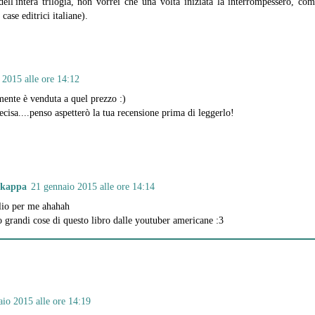
dell'intera trilogia, non vorrei che una volta iniziata la interrompessero, co
 case editrici italiane).
 2015 alle ore 14:12
ente è venduta a quel prezzo :)
cisa....penso aspetterò la tua recensione prima di leggerlo!
ikappa
21 gennaio 2015 alle ore 14:14
io per me ahahah
o grandi cose di questo libro dalle youtuber americane :3
io 2015 alle ore 14:19