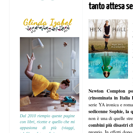
tanto attesa ser
Glinda Izabel
Newton Compton port
(rinominata in Itali
serie YA ironica e roma
sedicenne Sophie, la q
Dal 2010 riempio queste pagine
non è una di quelle str
con libri, ricette e quello che mi
combini più disastri c
appasiona di più (viaggi,
proprio. In effetti dopo