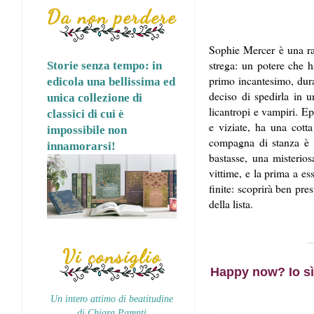
Da non perdere
Sophie Mercer è una rag
strega: un potere che 
Storie senza tempo: in
primo incantesimo, dura
edicola una bellissima ed
deciso di spedirla in u
unica collezione di
licantropi e vampiri. Ep
classici di cui è
e viziate, ha una cott
impossibile non
compagna di stanza è l
innamorarsi!
bastasse, una misterios
vittime, e la prima a e
finite: scoprirà ben pre
della lista.
Vi consiglio
Happy now? Io sì,
Un intero attimo di beatitudine
di Chiara Parenti