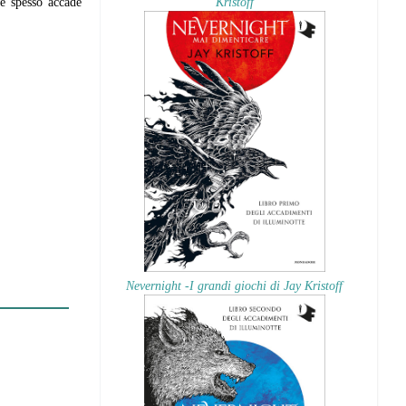
me spesso accade
Kristoff
Nevernight -I grandi giochi di Jay Kristoff