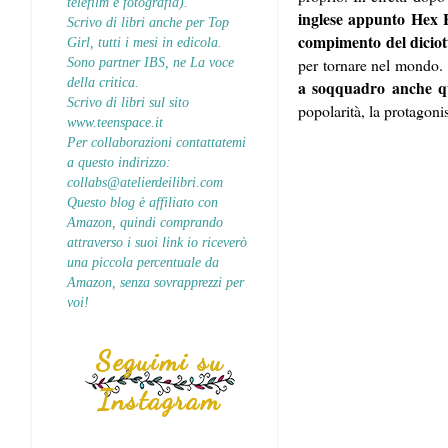
telefilm e fotografia).
inglese appunto Hex H
Scrivo di libri anche per Top
compimento del diciot
Girl, tutti i mesi in edicola.
Sono partner IBS, ne La voce
per tornare nel mondo
della critica.
a soqquadro anche qu
Scrivo di libri sul sito
popolarità, la protagoni
www.teenspace.it
Per collaborazioni contattatemi
a questo indirizzo:
collabs@atelierdeilibri.com
Questo blog è affiliato con
Amazon, quindi comprando
attraverso i suoi link io riceverò
una piccola percentuale da
Amazon, senza sovrapprezzi per
voi!
Seguimi su
Instagram