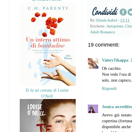
By
Glinda Izabel
-
13:11
Etichette:
Anteprime
,
Chic
Adult Romance
19 commenti:
ValeryTikappa
2
Oh cacchio.
Non vedo l'ora di
solo, non capisco,
Rispondi
Te la sei cercata di Louise
O'Neill
Jessica secretlif
Avevo già notato 
copertina (fortuna
disponibile anche