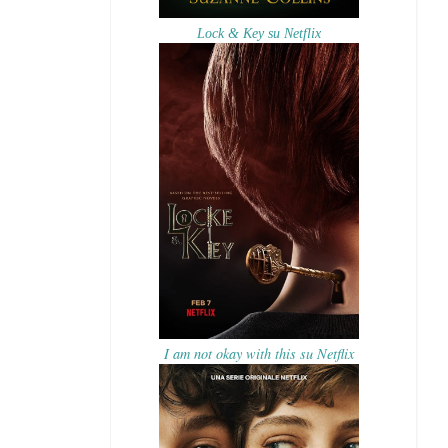
Lock & Key su Netflix
I am not okay with this su Netflix