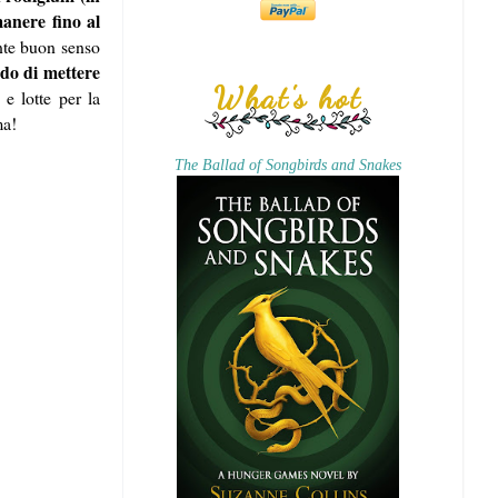
manere fino al
nte buon senso
ado di mettere
What's hot
 e lotte per la
ma!
The Ballad of Songbirds and Snakes