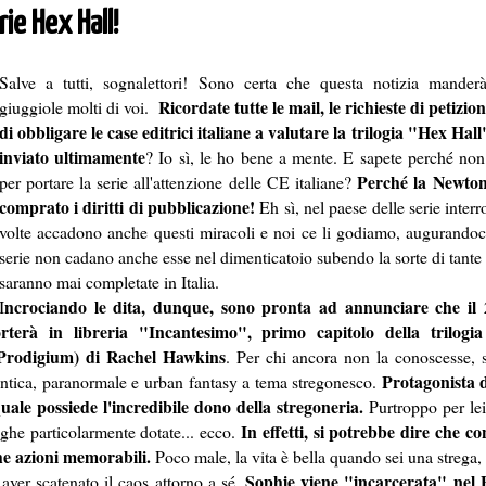
ie Hex Hall!
Salve a tutti, sognalettori! Sono certa che questa notizia mande
Ricordate tutte le mail, le richieste di petizioni
giuggiole molti di voi.
di obbligare le case editrici italiane a valutare la trilogia "Hex Hal
inviato ultimamente
? Io sì, le ho bene a mente. E sapete perché non
Perché la Newton
per portare la serie all'attenzione delle CE italiane?
comprato i diritti di pubblicazione!
Eh sì, nel paese delle serie interr
volte accadono anche questi miracoli e noi ce li godiamo, augurandoc
serie non cadano anche esse nel dimenticatoio subendo la sorte di tant
saranno mai completate in Italia.
ncrociando le dita, dunque, sono pronta ad annunciare che il 
I
erà in libreria "Incantesimo", primo capitolo della trilogi
a Prodigium) di Rachel Hawkins
. Per chi ancora non la conoscesse, s
Protagonista d
ntica, paranormale e urban fantasy a tema stregonesco.
uale possiede l'incredibile dono della stregoneria.
Purtroppo per lei
In effetti, si potrebbe dire che co
eghe particolarmente dotate... ecco.
he azioni memorabili.
Poco male, la vita è bella quando sei una streg
Sophie viene "incarcerata" nel 
 aver scatenato il caos attorno a sé,