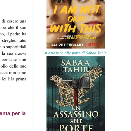
o di essere una
opo che il suo
io, il padre ha
streghe, fate,
lo superficiali
e la sua nuova
n assassino alle porte di Sabaa Tahir
E, come se non
collo delle sue
nacce non sono
 lei è la prima
enta per la