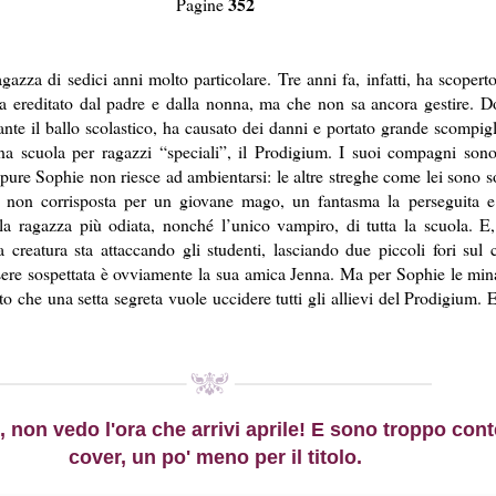
352
Pagine
azza di sedici anni molto particolare. Tre anni fa, infatti, ha scopert
ha ereditato dal padre e dalla nonna, ma che non sa ancora gestire. D
nte il ballo scolastico, ha causato dei danni e portato grande scompigl
na scuola per ragazzi “speciali”, il Prodigium. I suoi compagni sono 
pure Sophie non riesce ad ambientarsi: le altre streghe come lei sono so
a non corrisposta per un giovane mago, un fantasma la perseguita 
a ragazza più odiata, nonché l’unico vampiro, di tutta la scuola. 
a creatura sta attaccando gli studenti, lasciando due piccoli fori sul 
ssere sospettata è ovviamente la sua amica Jenna. Ma per Sophie le mi
sto che una setta segreta vuole uccidere tutti gli allievi del Prodigium. E
 non vedo l'ora che arrivi aprile! E sono troppo cont
cover, un po' meno per il titolo.