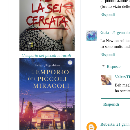
la pubblicazione 
(brutto vizio delle
Rispondi
Gaia
21 gennaio
La Newton solitam
Io sono molto inde
Rispondi
L'emporio dei piccoli miracoli
Risposte
ValeryT
Beh megl
ho sentit
Rispondi
Roberta
21 genna