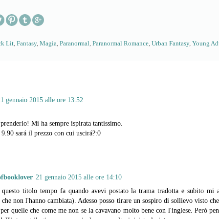
k Lit
,
Fantasy
,
Magia
,
Paranormal
,
Paranormal Romance
,
Urban Fantasy
,
Young Ad
1 gennaio 2015 alle ore 13:52
 prenderlo! Mi ha sempre ispirata tantissimo.
 9.90 sará il prezzo con cui uscirá?:0
eofbooklover
21 gennaio 2015 alle ore 14:10
questo titolo tempo fa quando avevi postato la trama tradotta e subito mi a
 che non l'hanno cambiata). Adesso posso tirare un sospiro di sollievo visto ch
 per quelle che come me non se la cavavano molto bene con l'inglese. Però pen