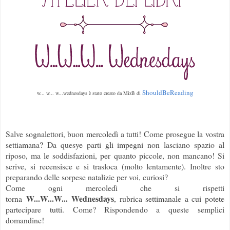
ShouldBeReading
w... w... w...wednesdays è stato creato da MizB di
Salve sognalettori, buon mercoledì a tutti! Come prosegue la vostra
settiamana? Da quesye parti gli impegni non lasciano spazio al
riposo, ma le soddisfazioni, per quanto piccole, non mancano! Si
scrive, si recensisce e si trasloca (molto lentamente). Inoltre sto
preparando delle sorpese natalizie per voi, curiosi?
Come ogni mercoledì che si rispetti
W...W...W... Wednesdays
torna
, rubrica settimanale a cui potete
partecipare tutti. Come? Rispondendo a queste semplici
domandine!