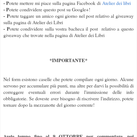
- P
otete mettere mi piace sulla pagina Facebook di
Atelier dei libri
- P
otete condividere questo post su Google+!
- P
otete taggare un amico ogni giorno nel post relativo al giveaway
sulla pagina di Atelier dei Libri
- P
otete condividere sulla vostra bacheca il post relativo a questo
giveaway che trovate nella pagina di Atelier dei Libri
*IMPORTANTE*
Nel form esistono caselle che potete compilare ogni giorno. Alcune
servono per accumulare più punti, ma altre per darvi la possibilità di
correggere eventuali errori durante l'immissione delle info
obbligatorie. Se doveste aver bisogno di riscrivere l'indirizzo, potete
tornare dopo la mezzanotte del giorno corrente!
Avete tempo fino al 9 OTTOBRE per commentare, poi