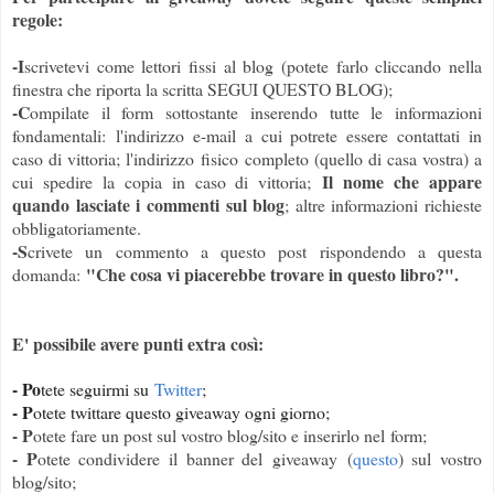
regole:
-I
scrivetevi come lettori fissi al blog (potete farlo cliccando nella
finestra che riporta la scritta SEGUI QUESTO BLOG);
-C
ompilate il form sottostante inserendo tutte le informazioni
fondamentali: l'indirizzo e-mail a cui potrete essere contattati in
caso di vittoria; l'indirizzo fisico completo (quello di casa vostra) a
Il nome che appare
cui spedire la copia in caso di vittoria;
quando lasciate i commenti sul blog
; altre informazioni richieste
obbligatoriamente.
-S
crivete un commento a questo post rispondendo a questa
"Che cosa vi piacerebbe trovare in questo libro?".
domanda:
E' possibile avere punti extra così:
- Po
tete seguirmi su
Twitter
;
- P
otete twittare questo giveaway ogni giorno;
- P
otete fare un post sul vostro blog/sito e inserirlo nel form;
- P
otete condividere il banner del giveaway (
questo
) sul vostro
blog/sito;