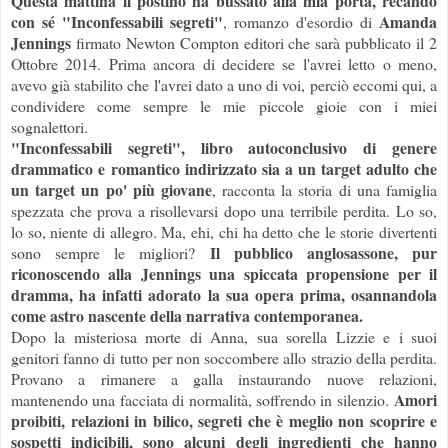
Questa mattina il postino ha bussato alla mia porta, recando
con sé "Inconfessabili segreti"
Amanda
, romanzo d'esordio di
Jennings
firmato Newton Compton editori che sarà pubblicato il 2
Ottobre 2014. Prima ancora di decidere se l'avrei letto o meno,
avevo già stabilito che l'avrei dato a uno di voi, perciò eccomi qui, a
condividere come sempre le mie piccole gioie con i miei
sognalettori.
"Inconfessabili segreti", libro autoconclusivo di genere
drammatico e romantico indirizzato sia a un target adulto che
un target un po' più giovane
, racconta la storia di una famiglia
spezzata che prova a risollevarsi dopo una terribile perdita. Lo so,
lo so, niente di allegro. Ma, ehi, chi ha detto che le storie divertenti
Il pubblico anglosassone, pur
sono sempre le migliori?
riconoscendo alla Jennings una spiccata propensione per il
dramma, ha infatti adorato la sua opera prima, osannandola
come astro nascente della narrativa contemporanea.
Dopo la misteriosa morte di Anna, sua sorella Lizzie e i suoi
genitori fanno di tutto per non soccombere allo strazio della perdita.
Provano a rimanere a galla instaurando nuove relazioni,
Amori
mantenendo una facciata di normalità, soffrendo in silenzio.
proibiti, relazioni in bilico, segreti che è meglio non scoprire e
sospetti indicibili, sono alcuni degli ingredienti che hanno