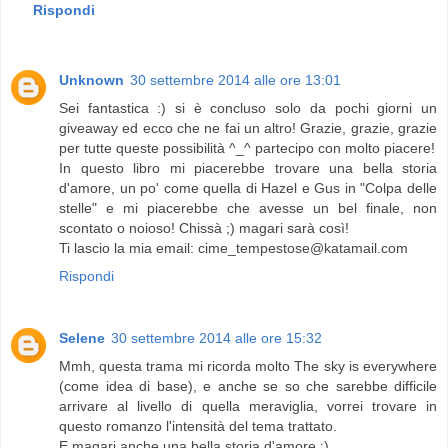
Rispondi
Unknown
30 settembre 2014 alle ore 13:01
Sei fantastica :) si è concluso solo da pochi giorni un
giveaway ed ecco che ne fai un altro! Grazie, grazie, grazie
per tutte queste possibilità ^_^ partecipo con molto piacere!
In questo libro mi piacerebbe trovare una bella storia
d'amore, un po' come quella di Hazel e Gus in "Colpa delle
stelle" e mi piacerebbe che avesse un bel finale, non
scontato o noioso! Chissà ;) magari sarà così!
Ti lascio la mia email: cime_tempestose@katamail.com
Rispondi
Selene
30 settembre 2014 alle ore 15:32
Mmh, questa trama mi ricorda molto The sky is everywhere
(come idea di base), e anche se so che sarebbe difficile
arrivare al livello di quella meraviglia, vorrei trovare in
questo romanzo l'intensità del tema trattato.
E magari anche una bella storia d'amore :)