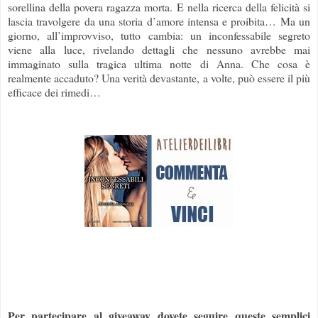
sorellina della povera ragazza morta. E nella ricerca della felicità si
lascia travolgere da una storia d’amore intensa e proibita… Ma un
giorno, all’improvviso, tutto cambia: un inconfessabile segreto
viene alla luce, rivelando dettagli che nessuno avrebbe mai
immaginato sulla tragica ultima notte di Anna. Che cosa è
realmente accaduto? Una verità devastante, a volte, può essere il più
efficace dei rimedi…
Per partecipare al giveaway dovete seguire queste semplici