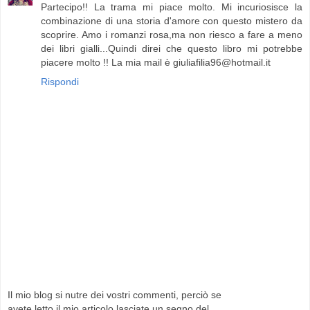
Partecipo!! La trama mi piace molto. Mi incuriosisce la
combinazione di una storia d'amore con questo mistero da
scoprire. Amo i romanzi rosa,ma non riesco a fare a meno
dei libri gialli...Quindi direi che questo libro mi potrebbe
piacere molto !! La mia mail è giuliafilia96@hotmail.it
Rispondi
Il mio blog si nutre dei vostri commenti, perciò se
avete letto il mio articolo lasciate un segno del