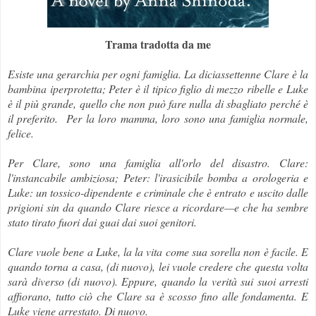
Trama tradotta da me
Esiste una gerarchia per ogni famiglia. La diciassettenne Clare è la
bambina iperprotetta; Peter è il tipico figlio di mezzo ribelle e Luke
è il più grande, quello che non può fare nulla di sbagliato perché è
il preferito. Per la loro mamma, loro sono una famiglia normale,
felice.
Per Clare, sono una famiglia all'orlo del disastro. Clare:
l'instancabile ambiziosa; Peter: l'irasicibile bomba a orologeria e
Luke: un tossico-dipendente e criminale che è entrato e uscito dalle
prigioni sin da quando Clare riesce a ricordare—e che ha sembre
stato tirato fuori dai guai dai suoi genitori.
Clare vuole bene a Luke, la la vita come sua sorella non è facile. E
quando torna a casa, (di nuovo), lei vuole credere che questa volta
sarà diverso (di nuovo). Eppure, quando la verità sui suoi arresti
affiorano, tutto ciò che Clare sa è scosso fino alle fondamenta. E
Luke viene arrestato. Di nuovo.