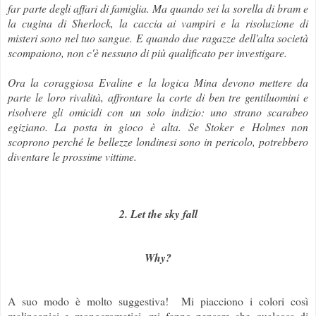
far parte degli affari di famiglia. Ma quando sei la sorella di bram e
la cugina di Sherlock, la caccia ai vampiri e la risoluzione di
misteri sono nel tuo sangue. E quando due ragazze dell'alta società
scompaiono, non c'è nessuno di più qualificato per investigare.
Ora la coraggiosa Evaline e la logica Mina devono mettere da
parte le loro rivalità, affrontare la corte di ben tre gentiluomini e
risolvere gli omicidi con un solo indizio: uno strano scarabeo
egiziano. La posta in gioco è alta. Se Stoker e Holmes non
scoprono perché le bellezze londinesi sono in pericolo, potrebbero
diventare le prossime vittime.
2. Let the sky fall
Why?
A suo modo è molto suggestiva! Mi piacciono i colori così
malinconici e monocromatici, mi fanno pensare che qualcosa di