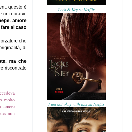
ent, questo è
Lock & Key su Netflix
 rincuorarvi.
 pepe, amore
fare al caso
forzature che
iginalità, di
late, ma che
e riscontrato
uccedeva
vo molto
I am not okay with this su Netflix
a temere
nde: non