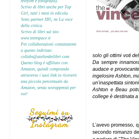
telefilm e fotografia).
Scrivo di libri anche per Top
Girl, tutti i mesi in edicola.
Sono partner IBS, ne La voce
della critica.
Scrivo di libri sul sito
www.teenspace.it
Per collaborazioni contattatemi
a questo indirizzo:
solo gli ottimi voti d
collabs@atelierdeilibri.com
Da sempre innamora
Questo blog è affiliato con
audace e provocante.
Amazon, quindi comprando
attraverso i suoi link io riceverò
ingelosire Ashton, m
una piccola percentuale da
un'inaspettata sinton
Amazon, senza sovrapprezzi per
Ashton e Beau potran
voi!
college è destinata a
Seguimi su
Instagram
L'avevo promesso, q
secondo romanzo del