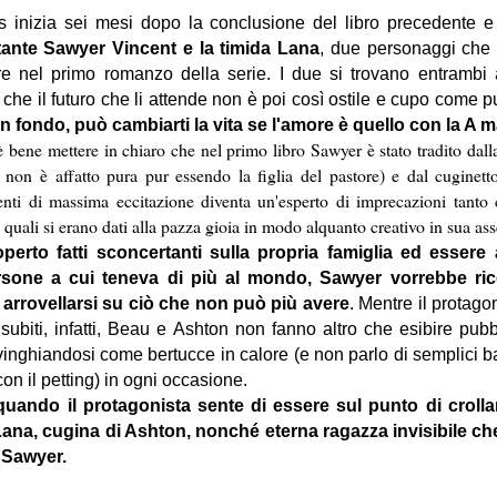
s inizia sei mesi dopo la conclusione del libro precedente 
stante Sawyer Vincent e la timida Lana
, due personaggi che
e nel primo romanzo della serie. I due si trovano entrambi 
che il futuro che li attende non è poi così ostile e cupo come 
n fondo, può cambiarti la vita se l'amore è quello con la A 
è bene mettere in chiaro che nel primo libro Sawyer è
stato tradito dal
non è affatto pura pur essendo la figlia del pastore) e dal cuginetto
ti di massima eccitazione diventa un'esperto di imprecazioni tanto c
 i quali si erano dati alla pazza gioia in modo alquanto creativo in sua a
perto fatti sconcertanti sulla propria famiglia ed essere
ersone a cui teneva di più al mondo, Sawyer vorrebbe ri
 arrovellarsi su ciò che non può più avere
. Mentre il protago
i subiti, infatti, Beau e Ashton non fanno altro che esibire pub
inghiandosi come bertucce in calore (e non parlo di semplici bac
on il petting) in ogni occasione.
uando il protagonista sente di essere sul punto di crolla
a Lana, cugina di Ashton, nonché eterna ragazza invisibile 
 Sawyer.