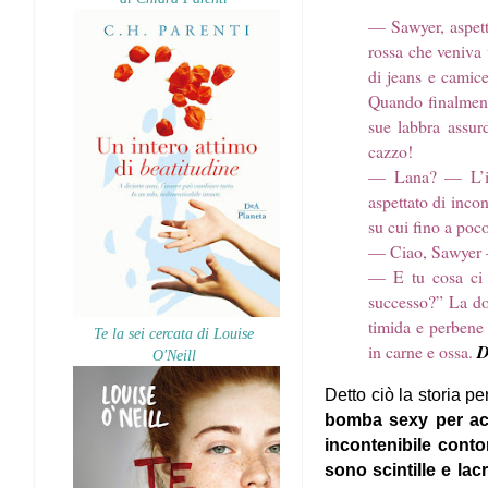
— Sawyer, aspetta
rossa che veniva
di jeans e camice
Quando finalmente
sue labbra assurd
cazzo!
— Lana? — L’inc
aspettato di incon
su cui fino a poc
— Ciao, Sawyer —
— E tu cosa ci f
successo?” La do
timida e perbene 
Te la sei cercata di Louise
in carne e ossa.
D
O'Neill
Detto ciò la storia 
bomba sexy per ac
incontenibile conto
sono scintille e la