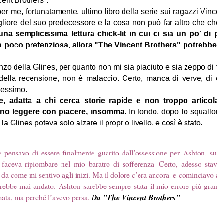
cent Brothers".
r me, fortunatamente, ultimo libro della serie sui ragazzi Vinc
liore del suo predecessore e la cosa non può far altro che che
una semplicissima lettura chick-lit in cui ci sia un po' di
 poco pretenziosa, allora "The Vincent Brothers" potrebbe 
anzo della Glines, per quanto non mi sia piaciuto e sia zeppo di 
della recensione, non è malaccio. Certo, manca di verve, di or
pessimo.
ile, adatta a chi cerca storie rapide e non troppo artico
no leggere con piacere, insomma.
In fondo, dopo lo squallor
la Glines poteva solo alzare il proprio livello, e così è stato.
he pensavo di essere finalmente guarito dall’ossessione per Ashton, s
faceva ripiombare nel mio baratro di sofferenza. Certo, adesso sta
 da come mi sentivo agli inizi. Ma il dolore c’era ancora, e cominciavo 
rebbe mai andato. Ashton sarebbe sempre stata il mio errore più gra
mata, ma perché l’avevo persa.
Da "The Vincent Brothers"