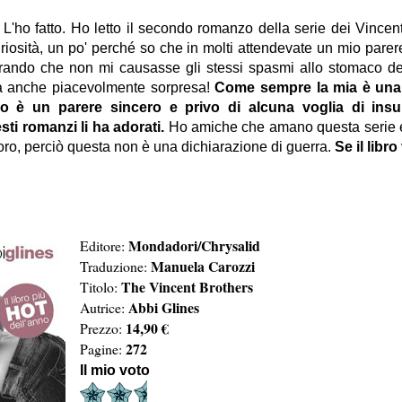
 L'ho fatto. Ho letto il secondo romanzo della serie dei Vincent 
riosità, un po' perché so che in molti attendevate un mio parer
erando che non mi causasse gli stessi spasmi allo stomaco de
a anche piacevolmente sorpresa!
Come sempre la mia è una
è un parere sincero e privo di alcuna voglia di insult
sti romanzi li ha adorati.
Ho amiche che amano questa serie e 
doro, perciò questa non è una dichiarazione di guerra.
Se il libro
Mondadori/Chrysalid
Editore:
Manuela Carozzi
Traduzione:
The Vincent Brothers
Titolo:
Abbi Glines
Autrice:
14,90 €
Prezzo:
272
Pagine:
Il mio voto