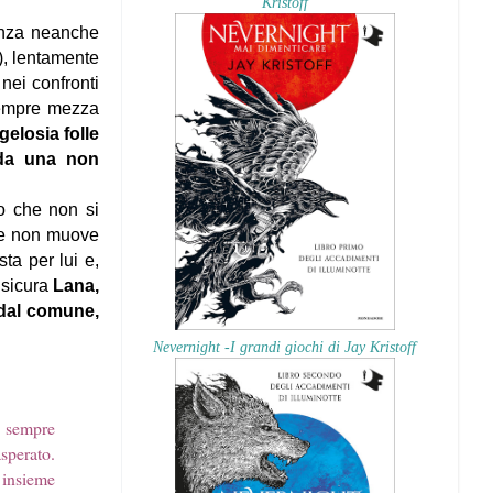
Kristoff
enza neanche
), lentamente
nei confronti
 sempre mezza
elosia folle
 da una non
no che non si
che non muove
ta per lui e,
nsicura
Lana,
 dal comune,
Nevernight -I grandi giochi di Jay Kristoff
a sempre
sperato.
 insieme