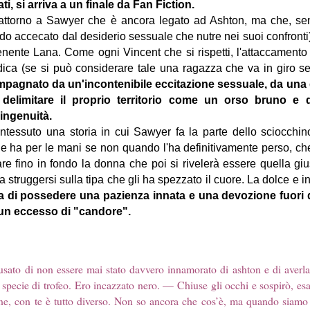
, si arriva a un finale da Fan Fiction.
ta attorno a Sawyer che è ancora legato ad Ashton, ma che, s
o accecato dal desiderio sessuale che nutre nei suoi confronti
enente Lana. Come ogni Vincent che si rispetti, l'attaccamento 
dica (se si può considerare tale una ragazza che va in giro
pagnato da un'incontenibile eccitazione sessuale, da una g
 delimitare il proprio territorio come un orso bruno e
 ingenuità.
 intessuto una storia in cui Sawyer fa la parte dello sciocchi
he ha per le mani se non quando l'ha definitivamente perso, 
re fino in fondo la donna che poi si rivelerà essere quella gius
 struggersi sulla tipa che gli ha spezzato il cuore. La dolce e i
ra di possedere una pazienza innata e una devozione fuori
n un eccesso di "candore".
sato di non essere mai stato davvero innamorato di ashton e di averl
 specie di trofeo. Ero incazzato nero. — Chiuse gli occhi e sospirò, esa
e, con te è tutto diverso. Non so ancora che cos’è, ma quando siamo