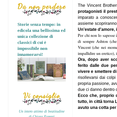
Da non perdere
The Vincent Brother
protagonisti il pre
imparato a conoscer
assieme scopriranno 
Storie senza tempo: in
Un'estate d'amore, i
edicola una bellissima ed
Per chi non lo sapesse 
unica collezione di
di sempre Ashton (che 
classici di cui è
Vincent (che nei momen
impossibile non
impallidire un eretico),
innamorarsi!
Ora, dopo aver sco
ferito dalle due p
vivere e smettere di
risollevarsi dai colp
propria passione, avv
due ci danno dentro c
Vi consiglio
Ecco che, proprio q
tutto, in città torn
avuto una cotta per
Un intero attimo di beatitudine
di Chiara Parenti