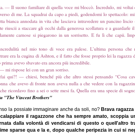
. — Il suono familiare di quella voce mi bloccò. Incredulo, mi voltai e
 verso di me. La squadrai da capo a piedi, godendomi lo spettacolo: m
tta bianca annodata in vita che lasciava intravedere un pancino liscio e
 riuscii a staccare gli occhi dalla generosa scollatura e a guardarle il
amente carnose si piegarono in un sorrisetto. E fu lì che capii. Impo
redulità nel mio tono di voce era palese. L’ultima persona che 
trare era la cugina di Ashton, e il fatto che fosse proprio lei la ragazza 
o prima avevo sbavato era ancora più incredibile.
 mi rispose lei con un gran sorriso.
ai qui?! — chiesi, benché più che altro stessi pensando “Cosa cav
nna che avevo di fronte non aveva nulla a che vedere con la ragazzin
che ricordavo fino a sei o sette mesi fa. Quella era una specie di sogno
a "The Vincent Brothers"
penso la possiate immaginare anche da soli, no?
Brava ragazza
calappiare il ragazzone che ha sempre amato, scoppia u
rnata dalla volontà di vendicarsi di questo o quell'altro tr
crime sparse qua e la e, dopo qualche peripezia in cui si ne