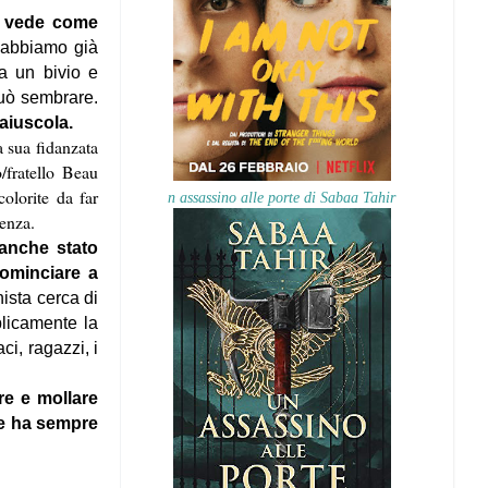
e
vede come
 abbiamo già
a un bivio e
può sembrare.
maiuscola.
la sua fidanzata
/fratello Beau
olorite da far
n assassino alle porte di Sabaa Tahir
ssenza.
 anche stato
cominciare a
nista cerca di
blicamente la
i, ragazzi, i
re e mollare
che ha sempre