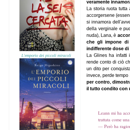
veramente innamorati
La storia ruota tut
accorgersene (essend
si innamora dell'avv
della verginale e pu
nuda), Lana, è
accom
che gli impone di
indifferente dose di
La Glines ha infatti
L'emporio dei piccoli miracoli
rende conto di ciò c
un dito per conquista
invece, perde tempo a
per contro, dimost
il tutto condito co
Leann mi ha accu
trattata come una
— Però ha ragion