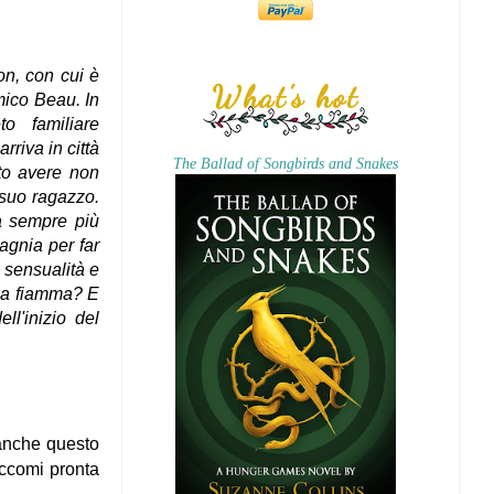
on, con cui è
What's hot
amico Beau. In
o familiare
rriva in città
The Ballad of Songbirds and Snakes
to avere non
l suo ragazzo.
a sempre più
agnia per far
 sensualità e
rima fiamma? E
ll'inizio del
anche questo
ccomi pronta