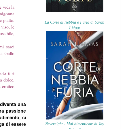
 vidi la
inigonna
 piatto.
La Corte di Nebbia e Furia di Sarah
 viso, le
J.Maas
ssibile,
mi sarei
da sballo
olo ti è
a dolce,
 erotico
 diventa una
na passione
adimento, ci
Nevernight - Mai dimenticare di Jay
ga di essere