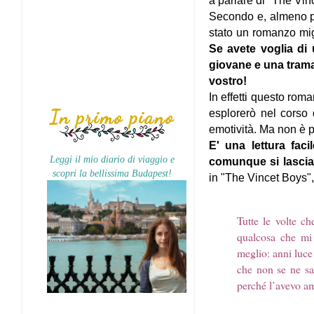
a parlare di "The Vin
Secondo e, almeno pe
stato un romanzo mig
Se avete voglia di 
giovane e una trama
vostro!
In effetti questo rom
In primo piano
esplorerò nel corso 
emotività. Ma non è 
E' una lettura fac
Leggi il mio diario di viaggio e
comunque si lascia
scopri la bellissima Budapest!
in "The Vincet Boys", 
Tutte le volte c
qualcosa che mi 
meglio: anni luce
che non se ne sa
perché l’avevo a