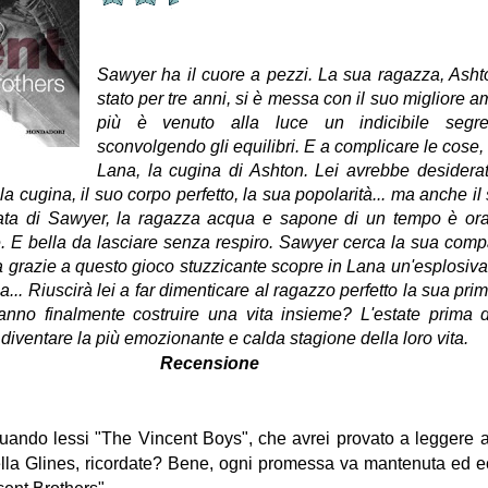
Sawyer ha il cuore a pezzi. La sua ragazza, Asht
stato per tre anni, si è messa con il suo migliore 
più è venuto alla luce un indicibile segret
sconvolgendo gli equilibri. E a complicare le cose, a
Lana, la cugina di Ashton. Lei avrebbe desidera
ella cugina, il suo corpo perfetto, la sua popolarità... ma anche i
ta di Sawyer, la ragazza acqua e sapone di un tempo è or
 E bella da lasciare senza respiro. Sawyer cerca la sua comp
a grazie a questo gioco stuzzicante scopre in Lana un'esplosiva
ia... Riuscirà lei a far dimenticare al ragazzo perfetto la sua p
no finalmente costruire una vita insieme? L'estate prima de
 diventare la più emozionante e calda stagione della loro vita.
Recensione
uando lessi "The Vincent Boys", che avrei provato a leggere 
la Glines, ricordate? Bene, ogni promessa va mantenuta ed e