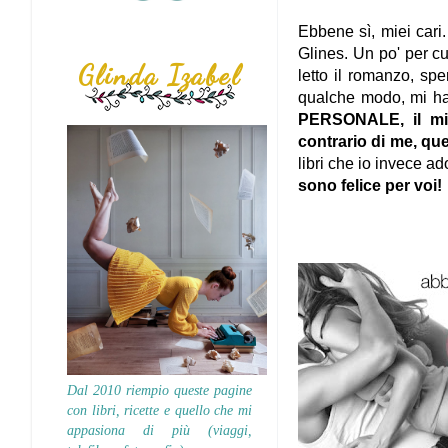
Ebbene sì, miei cari.
Glines. Un po' per cu
Glinda Izabel
letto il romanzo, sp
qualche modo, mi h
PERSONALE, il mio 
contrario di me, que
libri che io invece a
sono felice per voi!
Dal 2010 riempio queste pagine
con libri, ricette e quello che mi
appasiona di più (viaggi,