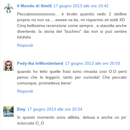
Il Mondo di SimiS
17 giugno 2013 alle ore 19:42
Peccatooooooooooo... è brutto quando vedo 2 stelline
proprio no non va ....eeeee va be, mi risparmio sti soldi XD
Cmq bellissima recenzione come sempre...e stavolta anche
divertente, la storia del "buchino" dai non si può sentire
hihihihii
Rispondi
Fedy-Ika InWonderland
17 giugno 2013 alle ore 20:03
quando ho letto quelle frasi sono rimasta così O.O però
penso che lo leggerò, tanto per curiosità! Che peccato
comunque, prometteva bene!
Rispondi
Emy
17 giugno 2013 alle ore 20:54
In questo momento sono allibita, delusa e anche un po'
scioccata O_O