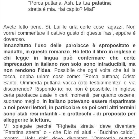
"Porca puttana, Ash. La tua
patatina
stretta è mia. Hai capito? Mia!"
Avete letto bene. Sì. Lui le urla certe cose ragazzi. Non
vorrei commentare il cattivo gusto di queste frasi, eppure è
doveroso.
Innanzitutto l'uso delle parolacce è spropositato e
inadatto, in questo romanzo
.
Ho letto il libro in inglese e
chi legge in lingua può confermare che certe
imprecazion in italiano non solo sono intraducibili, ma
non rendono l'idea
. Possibile che ogni volta che lui la
tocca, debba urlare cose come: "Porca puttana; Cristo
Santo; Ommerda puttana vacca (cito testualmente)" e via
discorrendo? Rispondo io: no, non è possibile. In inglese
certe parolacce usate in certi momenti, per quanto oscene,
suonano meglio.
In italiano potevano essere risparimate
a noi poveri lettori, in particolare se poi certi altri termini
sono stati resi infantili - e grotteschi - di proposito per
alleggerire la lettura
.
Mi spiegate perché "Fighetta stretta" deve diventare
"Patatina stretta" o - che Dio mi aiuti - "Buchino caldo",
mentre "Holy shit" deve diventare "Ommerda puttana