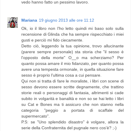
vedo hanno fatto un pessimo lavoro.
Mariana
19 giugno 2013 alle ore 11:12
Ok, io il libro non l'ho letto quindi mi baso solo sulla
recensione di Glinda che ha sempre rispecchiato i miei
gusti e perciò mi fido ciecamente.
Detto ciò, leggendo la tua opinione, trovo allucinante
(parere sempre personale) sta storia che "il sesso è
l'opposto della morte" O__o ma scherziamo? Per
quanto possa amare il mio fidanzato, per quanto possa
avere una tempesta ormonale, in quella situazione fare
sesso è proprio l'ultima cosa a cui pensare.
Qui non si tratta di fare le moraliste, i libri con scene di
sesso devono essere scritte degnamente, che trattino
storie reali o personaggi di fantasia, altrimenti si cade
subito in volgarità e banalità e non so se hai letto i libri
su Cat e Bones ma ti assicuro che non stanno nella
categoria "peggio a portata di scaffale del
supermercato".
P.S: se "Uno splendido disastro" è volgare, allora la
serie della Confraternita del pugnale nero cos'è? ;-)