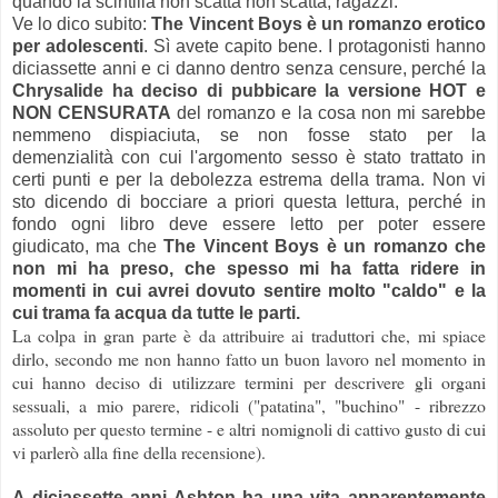
quando la scintilla non scatta non scatta, ragazzi.
Ve lo dico subito:
The Vincent Boys è un romanzo erotico
per adolescenti
. Sì avete capito bene. I protagonisti hanno
diciassette anni e ci danno dentro senza censure, perché la
Chrysalide ha deciso di pubbicare la versione HOT e
NON CENSURATA
del romanzo e la cosa non mi sarebbe
nemmeno dispiaciuta, se non fosse stato per la
demenzialità con cui l'argomento sesso è stato trattato in
certi punti e per la debolezza estrema della trama. Non vi
sto dicendo di bocciare a priori questa lettura, perché in
fondo ogni libro deve essere letto per poter essere
giudicato, ma che
The Vincent Boys è un romanzo che
non mi ha preso, che spesso mi ha fatta ridere in
momenti in cui avrei dovuto sentire molto "caldo" e la
cui trama fa acqua da tutte le parti.
La colpa in gran parte è da attribuire ai traduttori che, mi spiace
dirlo, secondo me non hanno fatto un buon lavoro nel momento in
cui hanno deciso di utilizzare termini per descrivere gli organi
sessuali, a mio parere, ridicoli ("patatina", "buchino" - ribrezzo
assoluto per questo termine - e altri nomignoli di cattivo gusto di cui
vi parlerò alla fine della recensione).
A diciassette anni Ashton ha una vita apparentemente