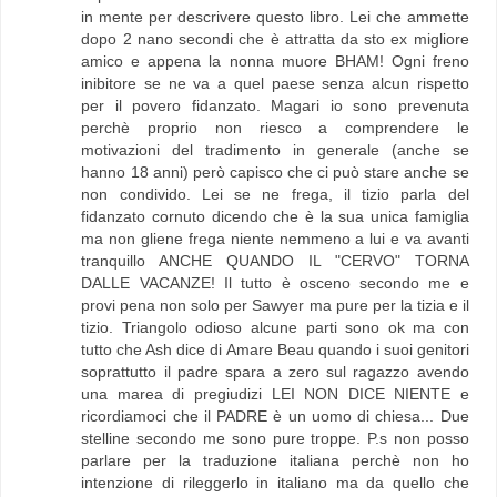
in mente per descrivere questo libro. Lei che ammette
dopo 2 nano secondi che è attratta da sto ex migliore
amico e appena la nonna muore BHAM! Ogni freno
inibitore se ne va a quel paese senza alcun rispetto
per il povero fidanzato. Magari io sono prevenuta
perchè proprio non riesco a comprendere le
motivazioni del tradimento in generale (anche se
hanno 18 anni) però capisco che ci può stare anche se
non condivido. Lei se ne frega, il tizio parla del
fidanzato cornuto dicendo che è la sua unica famiglia
ma non gliene frega niente nemmeno a lui e va avanti
tranquillo ANCHE QUANDO IL "CERVO" TORNA
DALLE VACANZE! Il tutto è osceno secondo me e
provi pena non solo per Sawyer ma pure per la tizia e il
tizio. Triangolo odioso alcune parti sono ok ma con
tutto che Ash dice di Amare Beau quando i suoi genitori
soprattutto il padre spara a zero sul ragazzo avendo
una marea di pregiudizi LEI NON DICE NIENTE e
ricordiamoci che il PADRE è un uomo di chiesa... Due
stelline secondo me sono pure troppe. P.s non posso
parlare per la traduzione italiana perchè non ho
intenzione di rileggerlo in italiano ma da quello che