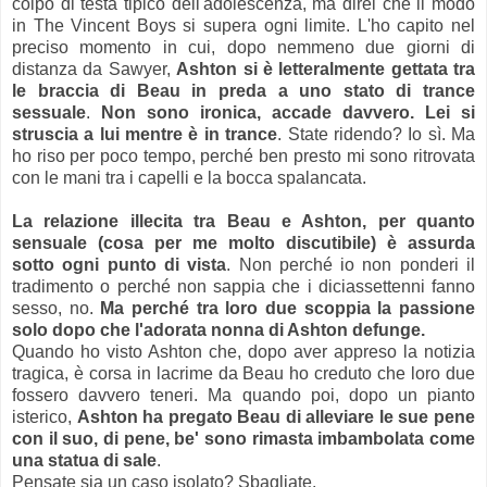
colpo di testa tipico dell'adolescenza, ma direi che il modo
in The Vincent Boys si supera ogni limite. L'ho capito nel
preciso momento in cui, dopo nemmeno due giorni di
distanza da Sawyer,
Ashton si è letteralmente gettata tra
le braccia di Beau in preda a uno stato di trance
sessuale
.
Non sono ironica, accade davvero. Lei si
struscia a lui mentre è in trance
. State ridendo? Io sì. Ma
ho riso per poco tempo, perché ben presto mi sono ritrovata
con le mani tra i capelli e la bocca spalancata.
La relazione illecita tra Beau e Ashton, per quanto
sensuale (cosa per me molto discutibile) è assurda
sotto ogni punto di vista
. Non perché io non ponderi il
tradimento o perché non sappia che i diciassettenni fanno
sesso, no.
Ma perché tra loro due scoppia la passione
solo dopo che l'adorata nonna di Ashton defunge.
Quando ho visto Ashton che, dopo aver appreso la notizia
tragica, è corsa in lacrime da Beau ho creduto che loro due
fossero davvero teneri. Ma quando poi, dopo un pianto
isterico,
Ashton ha pregato Beau di alleviare le sue pene
con il suo, di pene, be' sono rimasta imbambolata come
una statua di sale
.
Pensate sia un caso isolato? Sbagliate.