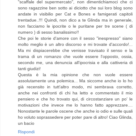
"scaffale del supermercato", non dimentichiamoci che ci
sono ragazzine ben sotto ai diciotto che sui loro blog sono
andate in visibilio per Cat e Bones e famigerati capitoli
trentadue..!!! Quindi, non dico a te Glinda ma in generale,
non facciamo le ipocrite o le puritane per tre scene ( di
numero ) di sesso banalissimo!!
Che poi le storie d'amore con il sesso "inespresso" siano
molto meglio è un altro discorso e mi trovate d'accordo!...
Ma mi dispiacerebbe che venisse travisato il senso e la
trama di un romanzo che vuole essere l'opposto, ossia,
secondo me, una denuncia all'ipocrisia e alla cattiveria di
tanti giudizi!
Questa è la mia opinione che non vuole essere
assolutamente una polemica... Ma siccome anche io lo ho
già recensito in tutt'altro modo, mi sembrava corretto,
anche nei confronti di chi ha letto e commentato il mio
pensiero e che ho trovato qui, di circostanziare un po' le
motivazioni che invece me lo hanno fatto apprezzare....
Nonostante le parole oscene che anche io odio e sulle quali
ho voluto soprassedere per poter pare di altro! Ciao Glinda,
un bacio
Rispondi