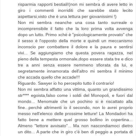
risparmia rapporti bestiali!(non mi sembra di avere letto in
giro i commenti inorriditi che sarebbe stato lecito
aspettarsi,visto che è una lettura per giovanissimi !)
Non mi sembra neanche una cosa tanto surreale o
incomprensibile il fatto che la loro prima volta avvenga
dopo un lutto. Primo xchè è "psicologicamente provato" che
il sesso è l'opposto della morte e quindi un meccanismo
inconscio per combattere il dolore e la paura e sentirsi
vivi... Se aggiungiamo che questa povera ragazza, nel
pieno della tempesta ormonale,dopo essere stata tre e dico
tre a anni senza essere nemmeno sfiorata da lui, e
segretamente innamorata dell'altro mi sembra il minimo
che accada quello che accade!!!
Riguardo. Sawyer io ho percepito tutto il contrario!
Non mi sembra affatto una vittima, quanto un grandissimo
str**** egoista,falso come i soldi del Monopoli, e fuori dal
mondo... Menomale che un pochino si è riscattato alla
fine...perché altrimenti io il secondo, non lo avrei proprio
messo nell'elenco delle prossime letture! La Mondadori ha
fatto bene a mettere quel grosso bollino in copertina...
Almeno "lettore avvisato"... Ma non nascondiamoci dietro
un dito... A parte che in giro c'è ben di peggio a portata di