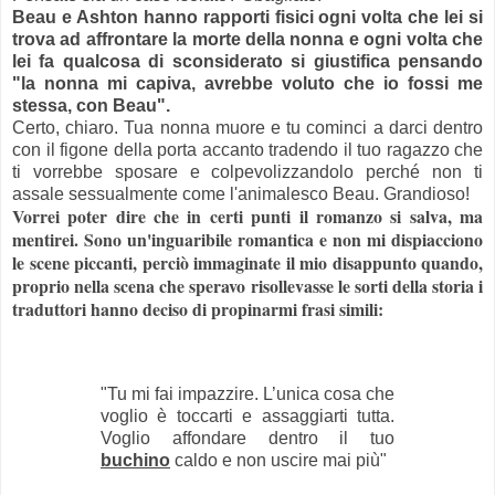
Beau e Ashton hanno rapporti fisici ogni volta che lei si
trova ad affrontare la morte della nonna e ogni volta che
lei fa qualcosa di sconsiderato si giustifica pensando
"la nonna mi capiva, avrebbe voluto che io fossi me
stessa, con Beau".
Certo, chiaro. Tua nonna muore e tu cominci a darci dentro
con il figone della porta accanto tradendo il tuo ragazzo che
ti vorrebbe sposare e colpevolizzandolo perché non ti
assale sessualmente come l'animalesco Beau. Grandioso!
Vorrei poter dire che in certi punti il romanzo si salva, ma
mentirei. Sono un'inguaribile romantica e non mi dispiacciono
le scene piccanti, perciò immaginate il mio disappunto quando,
proprio nella scena che speravo risollevasse le sorti della storia i
traduttori hanno deciso di propinarmi frasi simili:
"Tu mi fai impazzire. L’unica cosa che
voglio è toccarti e assaggiarti tutta.
Voglio affondare dentro il tuo
buchino
caldo e non uscire mai più"