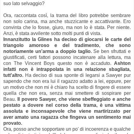
suo lato selvaggio?
Ora, raccontata così, la trama del libro potrebbe sembrare
non solo carina, ma anche stuzzicante e accattivante. Ero
convinta che lo fosse, giuro, ma non lo è stata. Per niente.
Anzi, è stata avvilente sotto molti punti di vista.
Innanzitutto la Glines ha deciso di giocarsi le carte del
triangolo amoroso e del tradimento, che sono
notoriamente un'arma a doppio taglio.
Se ben sfruttati e
giustificati, certi fattori possono incatenare alla lettura, ma
con The Vincent Boys questo non è accaduto.
Ashton
infatti non è intrappolata in una relazione sbagliata,
tutt'altro.
Ha deciso di sua sponte di legarsi a Sawyer pur
sapendo che non era lui il ragazzo adatto a lei, eppure, per
un motivo che non mi è chiaro ha scelto di fingere di essere
quella che non era, senza mai smettere di sospirare per
Beau.
Il povero Sawyer, che viene sbeffeggiato e anche
pestato a dovere nel corso della trama, è una vittima
assoluta e inconsapevole che viene martirizzato per
aver amato una ragazza che fingeva un sentimento mai
provato.
Ora, posso anche sopportare un po' di incoerenza e qualche