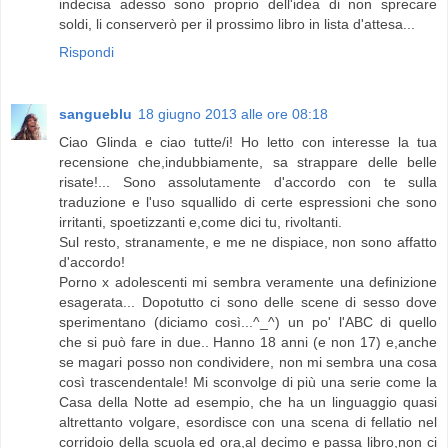
indecisa adesso sono proprio dell'idea di non sprecare
soldi, li conserverò per il prossimo libro in lista d'attesa...
Rispondi
sangueblu
18 giugno 2013 alle ore 08:18
Ciao Glinda e ciao tutte/i! Ho letto con interesse la tua
recensione che,indubbiamente, sa strappare delle belle
risate!... Sono assolutamente d'accordo con te sulla
traduzione e l'uso squallido di certe espressioni che sono
irritanti, spoetizzanti e,come dici tu, rivoltanti.
Sul resto, stranamente, e me ne dispiace, non sono affatto
d'accordo!
Porno x adolescenti mi sembra veramente una definizione
esagerata... Dopotutto ci sono delle scene di sesso dove
sperimentano (diciamo così...^_^) un po' l'ABC di quello
che si può fare in due.. Hanno 18 anni (e non 17) e,anche
se magari posso non condividere, non mi sembra una cosa
così trascendentale! Mi sconvolge di più una serie come la
Casa della Notte ad esempio, che ha un linguaggio quasi
altrettanto volgare, esordisce con una scena di fellatio nel
corridoio della scuola ed ora,al decimo e passa libro,non ci