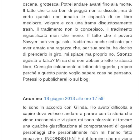
oscena, grottesca. Potrei andare avanti fino alla morte.
Il fatto che ci sia ben di peggio non si discute, ma di
certo questo non innalza le capacità di un libro
mediocre, volgare e con una trama disgustosamente
trash. Il tradimento non lo concepisco, il tradimento
ingiustificato men che meno. Il fatto che il povero
Sawyer non venga solo tradito ma anche criticato per
aver amato una ragazza che, per sua scelta, ha deciso
di prenderlo in giro, mi spiace ma proprio no. Stronzo
egoista e falso? Mi sa che non abbiamo letto lo stesso
libro. Consiglio caldamente ai lettori di leggerlo, proprio
perché a questo punto voglio sapere cosa ne pensano.
Potessi lo pubblicherei io sul blog.
Anonimo
18 giugno 2013 alle ore 17:59
Io sono in accordo con Glinda. Ho avuto difficoltà a
capire dove volesse andare a parare con la storia che
viene raccontata e vi giuro mi sono sforzata di trovare
una qualche giustificazione ai comportamenti di questi
personaggi che personalmente non mi hanno fatto
impazzire. INCONSISTENTE è il termine che mi viene