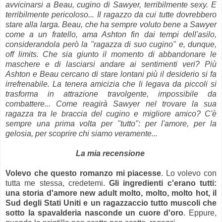
avvicinarsi a Beau, cugino di Sawyer, terribilmente sexy. E
terribilmente pericoloso... Il ragazzo da cui tutte dovrebbero
stare alla larga. Beau, che ha sempre voluto bene a Sawyer
come a un fratello, ama Ashton fin dai tempi dell'asilo,
considerandola però la "ragazza di suo cugino" e, dunque,
off limits. Che sia giunto il momento di abbandonare le
maschere e di lasciarsi andare ai sentimenti veri? Più
Ashton e Beau cercano di stare lontani più il desiderio si fa
irrefrenabile. La tenera amicizia che li legava da piccoli si
trasforma in attrazione travolgente, impossibile da
combattere... Come reagirà Sawyer nel trovare la sua
ragazza tra le braccia del cugino e migliore amico? C'è
sempre una prima volta per "tutto": per l'amore, per la
gelosia, per scoprire chi siamo veramente...
La mia recensione
Volevo che questo romanzo mi piacesse
. Lo volevo con
tutta me stessa, credetemi.
Gli ingredienti c'erano tutti:
una storia d'amore new adult molto, molto, molto hot, il
Sud degli Stati Uniti e un ragazzaccio tutto muscoli che
sotto la spavalderia nasconde un cuore d'oro
. Eppure,