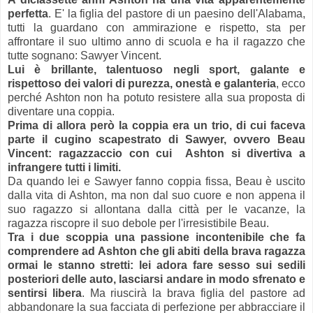
perfetta
. E' la figlia del pastore di un paesino dell'Alabama,
tutti la guardano con ammirazione e rispetto, sta per
affrontare il suo ultimo anno di scuola e ha il ragazzo che
tutte sognano: Sawyer Vincent.
Lui è brillante, talentuoso negli sport, galante e
rispettoso dei valori di purezza, onestà e galanteria
, ecco
perché Ashton non ha potuto resistere alla sua proposta di
diventare una coppia.
Prima di allora però la coppia era un trio, di cui faceva
parte il cugino scapestrato di Sawyer, ovvero Beau
Vincent: ragazzaccio con cui Ashton si divertiva a
infrangere tutti i limiti.
Da quando lei e Sawyer fanno coppia fissa, Beau è uscito
dalla vita di Ashton, ma non dal suo cuore e non appena il
suo ragazzo si allontana dalla città per le vacanze, la
ragazza riscopre il suo debole per l'irresistibile Beau.
Tra i due scoppia una passione incontenibile che fa
comprendere ad Ashton che gli abiti della brava ragazza
ormai le stanno stretti: lei adora fare sesso sui sedili
posteriori delle auto, lasciarsi andare in modo sfrenato e
sentirsi libera
. Ma riuscirà la brava figlia del pastore ad
abbandonare la sua facciata di perfezione per abbracciare il