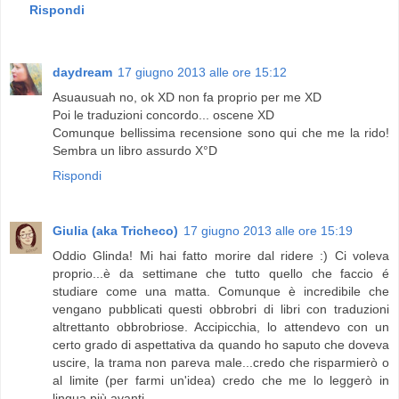
Rispondi
daydream
17 giugno 2013 alle ore 15:12
Asuausuah no, ok XD non fa proprio per me XD
Poi le traduzioni concordo... oscene XD
Comunque bellissima recensione sono qui che me la rido!
Sembra un libro assurdo X°D
Rispondi
Giulia (aka Tricheco)
17 giugno 2013 alle ore 15:19
Oddio Glinda! Mi hai fatto morire dal ridere :) Ci voleva
proprio...è da settimane che tutto quello che faccio é
studiare come una matta. Comunque è incredibile che
vengano pubblicati questi obbrobri di libri con traduzioni
altrettanto obbrobriose. Accipicchia, lo attendevo con un
certo grado di aspettativa da quando ho saputo che doveva
uscire, la trama non pareva male...credo che risparmierò o
al limite (per farmi un'idea) credo che me lo leggerò in
lingua più avanti.