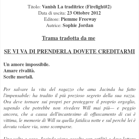
Vanish La traditrice (Firelight#2)
Titolo:
23 Ottobre 2012
Data di uscita:
Piemme Freeway
Editore:
Sophie Jordan
Autrice:
Trama tradotta da me
SE VI VA DI PRENDERLA DOVETE CREDITARMI
Un amore impossibile.
Amare rivalità.
Scelte mortali.
Per salvare la vita del ragazzo che ama Jacinda ha fatto
l'impensabile: ha tradito il più prezioso segreto della sua razza.
Ora deve tornare sui propri per proteggere il proprio orgoglio,
sapendo che potrebbe non rivedere Will mai più— e peggio
ancora, che a causa dell'incantesimo di offuscamento di cui è
vittima, le memorie di Will su quella fatidica notte e sul perché lei è
dovuta volare via, sono scomparse.
Una volta a casa, Jacinda viene accolta con ostilità e deve lottare