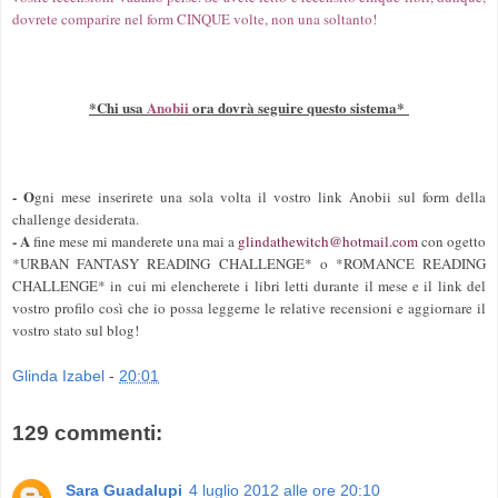
dovrete comparire nel form CINQUE volte, non una soltanto!
*Chi usa
Anobii
ora dovrà seguire questo sistema*
- O
gni mese inserirete una sola volta il vostro link Anobii sul form della
challenge desiderata.
- A
fine mese mi manderete una mai a
glindathewitch@hotmail.com
con ogetto
*URBAN FANTASY READING CHALLENGE* o *ROMANCE READING
CHALLENGE* in cui mi elencherete i libri letti durante il mese e il link del
vostro profilo così che io possa leggerne le relative recensioni e aggiornare il
vostro stato sul blog!
Glinda Izabel
-
20:01
129 commenti:
Sara Guadalupi
4 luglio 2012 alle ore 20:10