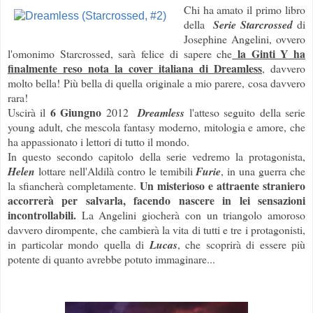
Chi ha amato il primo libro
della
Serie Starcrosse
d
di
Josephine Angelini, ovvero
la Ginti Y ha
l'omonimo
Starcrossed, sarà felice di sapere che
finalmente reso nota la cover italiana di Dreamless
, davvero
molto bella! Più bella di quella originale a mio parere, cosa davvero
rara!
6 Giungno
Uscirà il
2012
Dreamless
l'atteso seguito della serie
young adult, che mescola fantasy moderno, mitologia e amore, che
ha appassionato i lettori di tutto il mondo.
In questo secondo capitolo della serie vedremo la protagonista,
Helen
lottare nell'Aldilà contro le temibili
Furie
, in una guerra che
Un misterioso e attraente straniero
la sfiancherà completamente.
accorrerà per salvarla, facendo nascere in lei sensazioni
incontrollabili.
La Angelini giocherà con un triangolo amoroso
davvero dirompente, che cambierà la vita di tutti e tre i protagonisti,
in particolar mondo quella di
Lucas
, che scoprirà di essere più
potente di quanto avrebbe potuto immaginare...