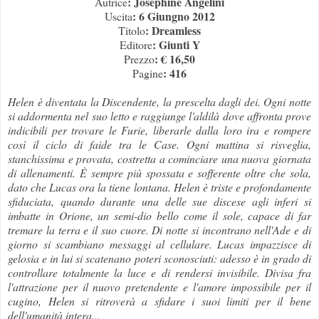
: Josephine Angelini
Autrice
: 6 Giungno 2012
Uscita
: Dreamless
Titolo
: Giunti Y
Editore
: € 16,50
Prezzo
: 416
Pagine
Helen è diventata la Discendente, la prescelta dagli dei. Ogni notte
si addormenta nel suo letto e raggiunge l'aldilà dove affronta prove
indicibili per trovare le Furie, liberarle dalla loro ira e rompere
così il ciclo di faide tra le Case. Ogni mattina si risveglia,
stanchissima e provata, costretta a cominciare una nuova giornata
di allenamenti. È sempre più spossata e sofferente oltre che sola,
dato che Lucas ora la tiene lontana. Helen è triste e profondamente
sfiduciata, quando durante una delle sue discese agli inferi si
imbatte in Orione, un semi-dio bello come il sole, capace di far
tremare la terra e il suo cuore. Di notte si incontrano nell'Ade e di
giorno si scambiano messaggi al cellulare. Lucas impazzisce di
gelosia e in lui si scatenano poteri sconosciuti: adesso è in grado di
controllare totalmente la luce e di rendersi invisibile. Divisa fra
l'attrazione per il nuovo pretendente e l'amore impossibile per il
cugino, Helen si ritroverà a sfidare i suoi limiti per il bene
dell'umanità intera...