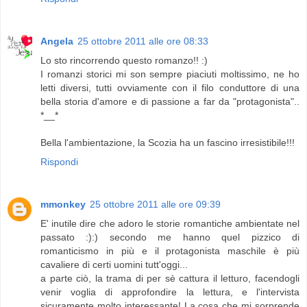
Angela
25 ottobre 2011 alle ore 08:33
Lo sto rincorrendo questo romanzo!! :)
I romanzi storici mi son sempre piaciuti moltissimo, ne ho
letti diversi, tutti ovviamente con il filo conduttore di una
bella storia d'amore e di passione a far da "protagonista"..
*__*
Bella l'ambientazione, la Scozia ha un fascino irresistibile!!!
Rispondi
mmonkey
25 ottobre 2011 alle ore 09:39
E' inutile dire che adoro le storie romantiche ambientate nel
passato :):) secondo me hanno quel pizzico di
romanticismo in più e il protagonista maschile è più
cavaliere di certi uomini tutt'oggi...
a parte ciò, la trama di per sè cattura il letturo, facendogli
venir voglia di approfondire la lettura, e l'intervista
sicuramente molto interessante! La cosa che mi sorprende