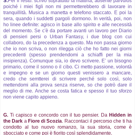
S.
Per il resto: scrivo sopratutto la mattina, absente parvulos
poiché i miei figli non mi permetterebbero di lavorare in
tranquillità. Musica a manetta e telefono staccato. E poi la
sera, quando i suddetti pargoli dormono. In verità, poi, non
ho linee definite: agisco in base allo spirito e alle necessità
del momento. Se c'è da portare avanti un lavoro per Diario
di pensieri persi o Urban Fantasy, i due blog con cui
collaboro, do la precedenza a questo. Ma non passa giorno
che io non scriva, o non rilegga ciò che ho fatto nei giorni
precedenti (spesso prendendomi a schiaffi per la mia
insipienza). Comunque sia, io devo scrivere. E' un bisogno
primario, come il sonno o il cibo. Ci metto passione, volontà
e impegno e se un giorno questi venissero a mancare,
credo che semtterei di scrivere perché solo così, solo
mettendomi alla prova senza riserve, so che potrò dare il
meglio di me. Anche se costa fatica e spesso il tuo sforzo
non viene capito appieno.
G.
Ti capisco e concordo con il tuo pensier. Da
Hidden in
the Dark
a
Fiore di Scozia
. Raccontaci il percorso che ti ha
condotto al tuo nuovo romanzo, la sua storia, come è
sbocciato e come poi è fiorito così splendidamente.