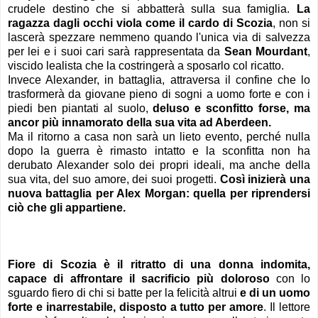
crudele destino che si abbatterà sulla sua famiglia.
La
ragazza dagli occhi viola come il cardo di Scozia
, non si
lascerà spezzare nemmeno quando l'unica
via di salvezza
per lei e i suoi cari
sarà rappresentata da
Sean Mourdant
,
viscido lealista che la costringerà a sposarlo col ricatto.
Invece Alexander, in battaglia, attraversa il confine che lo
trasformerà da giovane pieno di sogni a uomo forte e con i
piedi ben piantati al suolo,
deluso e sconfitto forse, ma
ancor più innamorato della sua vita ad Aberdeen.
Ma il ritorno a casa non sarà un lieto evento, perché nulla
dopo la guerra è rimasto intatto e la sconfitta non ha
derubato Alexander solo dei propri ideali, ma anche della
sua vita, del suo amore, dei suoi progetti.
Così inizierà una
nuova battaglia per Alex Morgan: quella per riprendersi
ciò che gli appartiene.
Fiore di Scozia è il ritratto di una donna indomita,
capace di affrontare il sacrificio più doloroso
con lo
sguardo fiero di chi si batte per la felicità altrui
e di un uomo
forte e inarrestabile, disposto a tutto per amore
. Il lettore