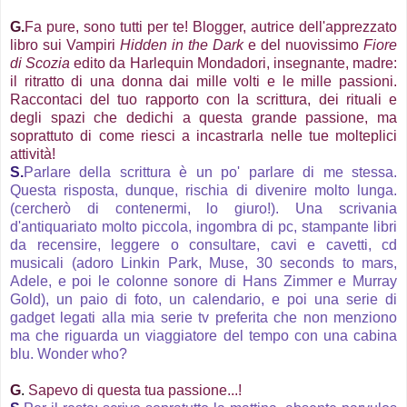
G.
Fa pure, sono tutti per te! Blogger, autrice dell'apprezzato
libro sui Vampiri
Hidden in the Dark
e del nuovissimo
Fiore
di Scozia
edito da Harlequin Mondadori, insegnante, madre:
il ritratto di una donna dai mille volti e le mille passioni.
Raccontaci del tuo rapporto con la scrittura, dei rituali e
degli spazi che dedichi a questa grande passione, ma
soprattuto di come riesci a incastrarla nelle tue molteplici
attività!
S.
Parlare della scrittura è un po' parlare di me stessa.
Questa risposta, dunque, rischia di divenire molto lunga.
(cercherò di contenermi, lo giuro!). Una scrivania
d'antiquariato molto piccola, ingombra di pc, stampante libri
da recensire, leggere o consultare, cavi e cavetti, cd
musicali (adoro Linkin Park, Muse, 30 seconds to mars,
Adele, e poi le colonne sonore di Hans Zimmer e Murray
Gold), un paio di foto, un calendario, e poi una serie di
gadget legati alla mia serie tv preferita che non menziono
ma che riguarda un viaggiatore del tempo con una cabina
blu. Wonder who?
G
.
Sapevo di questa tua passione...!