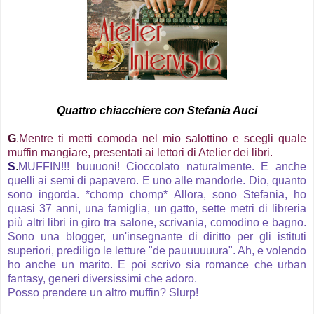
Quattro chiacchiere con Stefania Auci
G
.Mentre ti metti comoda nel mio salottino e scegli quale
muffin mangiare, presentati ai lettori di Atelier dei libri.
S
.
MUFFIN!!! buuuoni! Cioccolato naturalmente. E anche
quelli ai semi di papavero. E uno alle mandorle. Dio, quanto
sono ingorda. *chomp chomp* Allora, sono Stefania, ho
quasi 37 anni, una famiglia, un gatto, sette metri di libreria
più altri libri in giro tra salone, scrivania, comodino e bagno.
Sono una blogger, un'insegnante di diritto per gli istituti
superiori, prediligo le letture "de pauuuuuura". Ah, e volendo
ho anche un marito. E poi scrivo sia romance che urban
fantasy, generi diversissimi che adoro.
Posso prendere un altro muffin? Slurp!