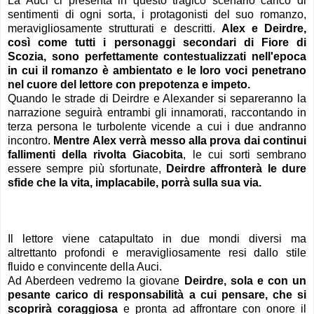
La Auci ci presenta in questo
tragico
scenario carico di
sentimenti di ogni sorta, i protagonisti del suo romanzo,
meravigliosamente strutturati e descritti.
Alex e Deirdre,
così come tutti i personaggi secondari di Fiore di
Scozia, sono perfettamente contestualizzati nell'epoca
in cui il romanzo è ambientato e le loro voci penetrano
nel cuore del lettore con prepotenza e impeto.
Quando le strade di Deirdre e Alexander si separeranno la
narrazione seguirà entrambi gli innamorati, raccontando in
terza persona le turbolente vicende a cui i due andranno
incontro.
Mentre Alex verrà messo alla prova dai continui
fallimenti della rivolta Giacobita
, le cui sorti sembrano
essere sempre più sfortunate,
Deirdre affronterà le dure
sfide che la vita, implacabile, porrà sulla sua via.
Il lettore viene catapultato in due mondi diversi ma
altrettanto profondi e meravigliosamente
resi dallo stile
fluido e convincente della Auci.
Ad Aberdeen vedremo la giovane
Deirdre, sola e con un
pesante carico di responsabilità a cui pensare, che si
scoprirà coraggiosa
e pronta ad affrontare con onore il