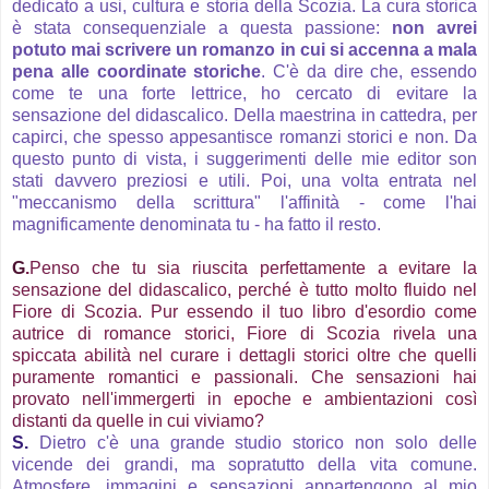
dedicato a usi, cultura e storia della Scozia. La cura storica
è stata consequenziale a questa passione:
non avrei
potuto mai scrivere un romanzo in cui si accenna a mala
pena alle coordinate storiche
. C'è da dire che, essendo
come te una forte lettrice, ho cercato di evitare la
sensazione del didascalico. Della maestrina in cattedra, per
capirci, che spesso appesantisce romanzi storici e non. Da
questo punto di vista, i suggerimenti delle mie editor son
stati davvero preziosi e utili. Poi, una volta entrata nel
"meccanismo della scrittura" l'affinità - come l'hai
magnificamente denominata tu - ha fatto il resto.
G
.
Penso che tu sia riuscita perfettamente a evitare la
sensazione del didascalico, perché è tutto molto fluido nel
Fiore di Scozia. Pur essendo il tuo libro d'esordio come
autrice di romance storici, Fiore di Scozia rivela una
spiccata abilità nel curare i dettagli storici oltre che quelli
puramente romantici e passionali. Che sensazioni hai
provato nell'immergerti in epoche e ambientazioni così
distanti da quelle in cui viviamo?
S.
Dietro c'è una grande studio storico non solo delle
vicende dei grandi, ma sopratutto della vita comune.
Atmosfere, immagini e sensazioni appartengono al mio