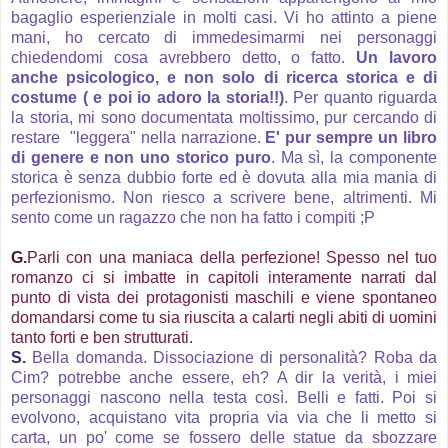
bagaglio esperienziale in molti casi. Vi ho attinto a piene
mani, ho cercato di immedesimarmi nei personaggi
chiedendomi cosa avrebbero detto, o fatto.
Un lavoro
anche psicologico, e non solo di ricerca storica e di
costume ( e poi io adoro la storia!!)
. Per quanto riguarda
la storia, mi sono documentata moltissimo, pur cercando di
restare "leggera" nella narrazione.
E' pur sempre un libro
di genere e non uno storico puro
. Ma sì, la componente
storica è senza dubbio forte ed è dovuta alla mia mania di
perfezionismo. Non riesco a scrivere bene, altrimenti. Mi
sento come un ragazzo che non ha fatto i compiti ;P
G.
Parli con una maniaca della perfezione! Spesso nel tuo
romanzo ci si imbatte in capitoli interamente narrati dal
punto di vista dei protagonisti maschili e viene spontaneo
domandarsi come tu sia riuscita a calarti negli abiti di uomini
tanto forti e ben strutturati.
S.
Bella domanda. Dissociazione di personalità? Roba da
Cim? potrebbe anche essere, eh? A dir la verità, i miei
personaggi nascono nella testa così. Belli e fatti. Poi si
evolvono, acquistano vita propria via via che li metto si
carta, un po' come se fossero delle statue da sbozzare