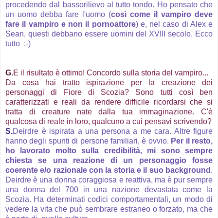
procedendo dal bassorilievo al tutto tondo. Ho pensato che
un uomo debba fare l'uomo (
così come il vampiro deve
fare il vampiro e non il pornoattore
) e, nel caso di Alex e
Sean, questi debbano essere uomini del XVIII secolo. Ecco
tutto :-)
G
.
E il risultato è ottimo! Concordo sulla storia del vampiro...
Da cosa hai tratto ispirazione per la creazione dei
personaggi di Fiore di Scozia? Sono tutti così ben
caratterizzati e reali da rendere difficile ricordarsi che si
tratta di creature nate dalla tua immaginazione. C'è
qualcosa di reale in loro, qualcuno a cui pensavi scrivendo?
S.
Deirdre è ispirata a una persona a me cara. Altre figure
hanno degli spunti di persone familiari, è ovvio.
Per il resto,
ho lavorato molto sulla credibilità, mi sono sempre
chiesta se una reazione di un personaggio fosse
coerente e/o razionale con la storia e il suo background
.
Deirdre è una donna coraggiosa e reattiva, ma è pur sempre
una donna del 700 in una nazione devastata come la
Scozia. Ha determinati codici comportamentali, un modo di
vedere la vita che può sembrare estraneo o forzato, ma che