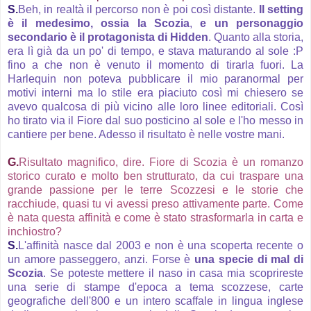
S.
Beh, in realtà il percorso non è poi così distante.
Il setting
è il medesimo, ossia la Scozia
,
e un personaggio
secondario è il protagonista di Hidden
. Quanto alla storia,
era lì già da un po' di tempo, e stava maturando al sole :P
fino a che non è venuto il momento di tirarla fuori. La
Harlequin non poteva pubblicare il mio paranormal per
motivi interni ma lo stile era piaciuto così mi chiesero se
avevo qualcosa di più vicino alle loro linee editoriali. Così
ho tirato via il Fiore dal suo posticino al sole e l'ho messo in
cantiere per bene. Adesso il risultato è nelle vostre mani.
G.
Risultato magnifico, dire. Fiore di Scozia è un romanzo
storico curato e molto ben strutturato, da cui traspare una
grande passione per le terre Scozzesi e le storie che
racchiude, quasi tu vi avessi preso attivamente parte. Come
è nata questa affinità e come è stato strasformarla in carta e
inchiostro?
S.
L'affinità nasce dal 2003 e non è una scoperta recente o
un amore passeggero, anzi. Forse è
una specie di mal di
Scozia
. Se poteste mettere il naso in casa mia scoprireste
una serie di stampe d'epoca a tema scozzese, carte
geografiche dell'800 e un intero scaffale in lingua inglese