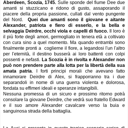
Aberdeen, Scozia, 1745.
Sulle sponde del fiume Dee due
amanti si stuzzicano e ridono di gusto,
assaporando il
piacere della propria passione, cullati dal vento pungente
del Nord.
Quei due amanti sono il giovane e aitante
Alexander, patriota e fiero di esserlo, e la bella e
selvaggia Deirdre, occhi viola e capelli di fuoco.
Il loro è
il più forte degli amori, germogliato in tenera età a coltivato
con cura sino a quel momento. Ma quando entrambi sono
finalmente pronti a coglierne il fiore, a legandosi l'un l'altro
per l'eternità, il destino busserà ai loro battenti con colpi
possenti e nefasti.
La Scozia è in rivolta e Alexander non
può non prendere parte alla lotta per la libertà della sua
amata patria
. I forti principi morali che avevano fatto
innamorare Deirdre di Alex, si frapporranno tra i due
separandoli in nome di una guerra violenta e dolorosa,
fondata su effimeri ideali e speranze intangibili.
Nessuna promessa di un sicuro e prossimo ritorno potrà
consolare la giovane Deirdre, che vedrà suo fratello Edward
e il suo amore Alexander cavalcare verso la buia e
sanguinosa
strada della battaglia.