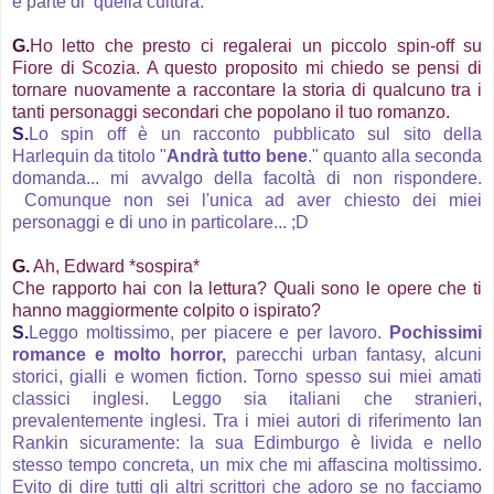
è parte di quella cultura.
G.
Ho letto che presto ci regalerai un piccolo spin-off su
Fiore di Scozia. A questo proposito mi chiedo se pensi di
tornare nuovamente a raccontare la storia di qualcuno tra i
tanti personaggi secondari che popolano il tuo romanzo.
S.
Lo spin off è un racconto pubblicato sul sito della
Harlequin da titolo "
Andrà tutto bene
." quanto alla seconda
domanda... mi avvalgo della facoltà di non rispondere.
Comunque non sei l'unica ad aver chiesto dei miei
personaggi e di uno in particolare... ;D
G.
Ah, Edward *sospira*
Che rapporto hai con la lettura? Quali sono le opere che ti
hanno maggiormente colpito o ispirato?
S.
Leggo moltissimo, per piacere e per lavoro.
Pochissimi
romance e molto horror,
parecchi urban fantasy, alcuni
storici, gialli e women fiction. Torno spesso sui miei amati
classici inglesi. Leggo sia italiani che stranieri,
prevalentemente inglesi. Tra i miei autori di riferimento Ian
Rankin sicuramente: la sua Edimburgo è livida e nello
stesso tempo concreta, un mix che mi affascina moltissimo.
Evito di dire tutti gli altri scrittori che adoro se no facciamo