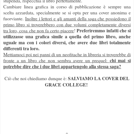
stupenda, rispecchia il libro perfettamente.
Cambiare linea grafica in corso di pubblicazione è sempre una
scelta azzardata, specialmente se si opta per una cover anonima e
fuorviante.
Inoltre i lettori e gli amanti della saga che possiedono il
primo libro si troverebbero con due volumi completamente diversi
Preferiremmo infatti che si
tra loro, cosa che non fa certo piacere
!
utilizzasse una grafica simile a quella del primo libro, anche
uguale ma con i colori diversi, che avere due libri totalmente
differenti tra loro.
Mettiamoci poi nei panni di un neofitache in libreria si troverebbe di
chi mai si
fronte a un libro che non sembra avere un prequel:
potrebbe dire che i due libri appartengolo alla stessa saga?
SALVIAMO LA COVER DEL
Ciò che noi chiediamo dunque è:
GRACE COLLEGE!